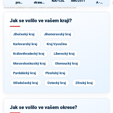
KDU-ČSL
ANO 2011
pro
strana
A -
Vysočinu
sociálně
SOUKRO
demokrati
MNÍCI
cká
Jak se volilo ve vašem kraji?
Jihočeský kraj
Jihomoravský kraj
Karlovarský kraj
Kraj Vysočina
Královéhradecký kraj
Liberecký kraj
Moravskoslezský kraj
Olomoucký kraj
Pardubický kraj
Plzeňský kraj
Středočeský kraj
Ústecký kraj
Zlínský kraj
Jak se volilo ve vašem okrese?