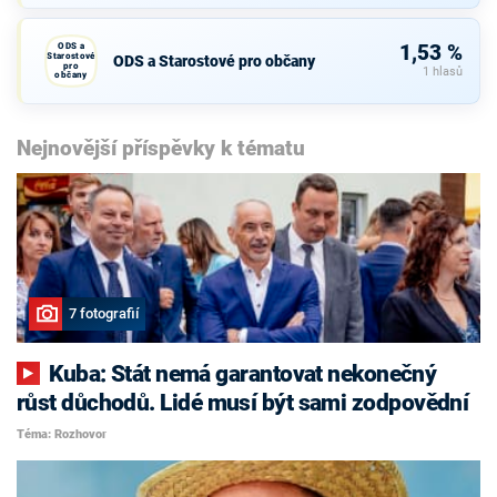
ODS a
1,53 %
Starostové
ODS a Starostové pro občany
pro
1 hlasů
občany
Nejnovější příspěvky k tématu
7 fotografií
Kuba: Stát nemá garantovat nekonečný
růst důchodů. Lidé musí být sami zodpovědní
Téma: Rozhovor