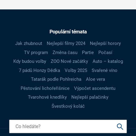
Populární témata
Jak zhubnout
Nejlepší filmy 2024
Nejlepší horory
TV program
Změna času
Partie
Počasí
Kdy budou volby
ZOO Nové začátky
Auto – katalog
7 pádů Honzy Dědka
Volby 2025
Svařené víno
Tatarák podle Pohlreicha
Aloe vera
Pěstování lichořeřišnice
Výpočet ascendentu
Tvarohové knedlíky
Nejlepší palačinky
Švestkový koláč