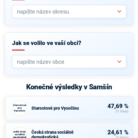
Jak se volilo ve vaší obci?
Konečné výsledky v Samšín
47,69 %
Starostové
Starostové pro Vysočinu
pro
Vysočinu
31 hlasů
24,61 %
Česká strana sociálně
Česká strana
sociálně
demokratická
demokratická
16 hlasů