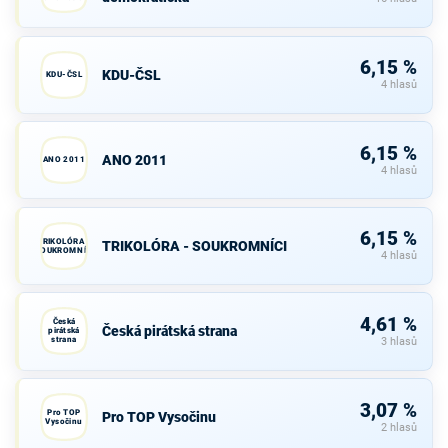
6,15 %
KDU-ČSL
KDU-ČSL
4 hlasů
6,15 %
ANO 2011
ANO 2011
4 hlasů
6,15 %
TRIKOLÓRA -
TRIKOLÓRA - SOUKROMNÍCI
SOUKROMNÍCI
4 hlasů
4,61 %
Česká
Česká pirátská strana
pirátská
strana
3 hlasů
3,07 %
Pro TOP
Pro TOP Vysočinu
Vysočinu
2 hlasů