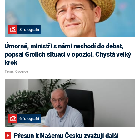
8 fotografií
Úmorné, ministři s námi nechodí do debat,
popsal Grolich situaci v opozici. Chystá velký
krok
Téma: Opozice
6 fotografií
Přesun k Našemu Česku zvažují další