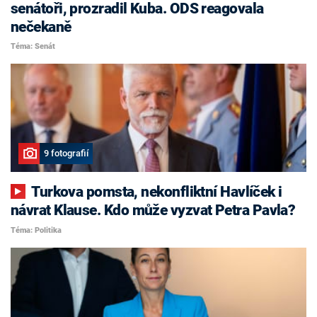
senátoři, prozradil Kuba. ODS reagovala
nečekaně
Téma: Senát
9 fotografií
Turkova pomsta, nekonfliktní Havlíček i
návrat Klause. Kdo může vyzvat Petra Pavla?
Téma: Politika