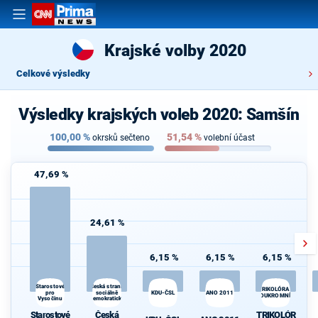
Krajské volby 2020
Celkové výsledky
Výsledky krajských voleb 2020: Samšín
100,00
%
51,54
%
okrsků sečteno
volební účast
47,69 %
24,61 %
6,15 %
6,15 %
6,15 %
Česká strana
Starostové
TRIKOLÓRA -
pro
sociálně
KDU-ČSL
ANO 2011
SOUKROMNÍCI
Vysočinu
demokratická
Starostové
Česká
TRIKOLÓR