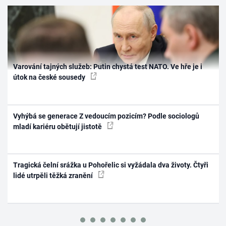
Varování tajných služeb: Putin chystá test NATO. Ve hře je i
útok na české sousedy
Vyhýbá se generace Z vedoucím pozicím? Podle sociologů
mladí kariéru obětují jistotě
Tragická čelní srážka u Pohořelic si vyžádala dva životy. Čtyři
lidé utrpěli těžká zranění