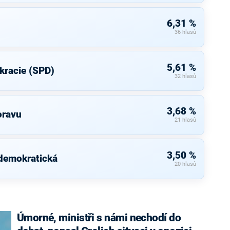
6,31 %
36 hlasů
5,61 %
kracie (SPD)
32 hlasů
3,68 %
oravu
21 hlasů
3,50 %
 demokratická
20 hlasů
Úmorné, ministři s námi nechodí do