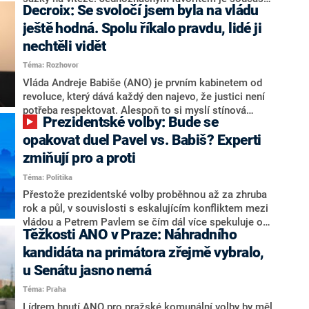
Decroix: Se svoločí jsem byla na vládu
hlava státu Petr Pavel. Daleko za ním pak bookmakeři
zmiňují dva výrazné politiky ANO, tedy premiéra
ještě hodná. Spolu říkalo pravdu, lidé ji
Andreje Babiše a ministra průmyslu Karla Havlíčka.
nechtěli vidět
Oblíbeným tipem samotných sázkařů je poslanec za
Téma: Rozhovor
Motoristy Filip Turek. Politolog Jan Kubáček nicméně
o případné kandidatuře kohokoliv ze zmíněné trojice
Vláda Andreje Babiše (ANO) je prvním kabinetem od
značně pochybuje. Podle něj současná koalice dosud
revoluce, který dává každý den najevo, že justici není
nemá osobu, která by Pavlovi mohla konkurovat.
potřeba respektovat. Alespoň to si myslí stínová
Prezidentské volby: Bude se
ministryně spravedlnosti ODS Eva Decroix. V
rozhovoru pro CNN Prima NEWS si nebrala servítky
opakovat duel Pavel vs. Babiš? Experti
ohledně politického výkonu svého nástupce Jeronýma
zmiňují pro a proti
Tejce (za ANO) či vládní zmocněnkyně pro lidská
Téma: Politika
práva Taťány Malé (ANO). Označením „svoloč“ na
adresu vlády prý byla ještě hodná. Decroix se také
Přestože prezidentské volby proběhnou až za zhruba
vrátila k volební porážce koalice Spolu či promluvila o
rok a půl, v souvislosti s eskalujícím konfliktem mezi
hnutí Naše Česko Martina Kuby.
vládou a Petrem Pavlem se čím dál více spekuluje o
Těžkosti ANO v Praze: Náhradního
tom, koho by do bitvy o Hrad mohla vyslat současná
koalice. Někteří političtí komentátoři znovu vytahují
kandidáta na primátora zřejmě vybralo,
jméno premiéra Andreje Babiše (ANO). Jak moc je
u Senátu jasno nemá
pravděpodobné, že se v prezidentských volbách 2028
Téma: Praha
bude znovu opakovat souboj z roku 2023?
Lídrem hnutí ANO pro pražské komunální volby by měl