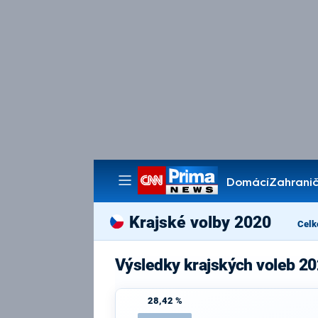
Domácí
Zahranič
Pořady
Krajské volby 2020
Celk
Výsledky krajských voleb 20
28,42 %