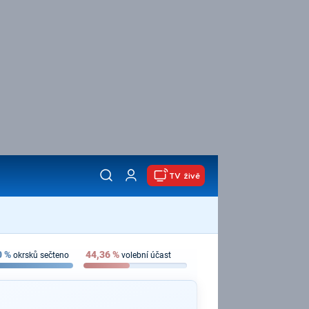
TV živě
0
%
44,36
%
okrsků sečteno
volební účast