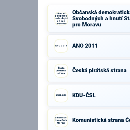
Občanská
Občanská demokratick
demokratická
strana s
podporou
Svobodných a hnutí St
Svobodných
a hnutí
pro Moravu
Starostové a
osobnosti
pro Moravu
ANO 2011
ANO 2011
Česká
Česká pirátská strana
pirátská
strana
KDU-ČSL
KDU-ČSL
Komunistická
Komunistická strana Č
strana Čech a
Moravy