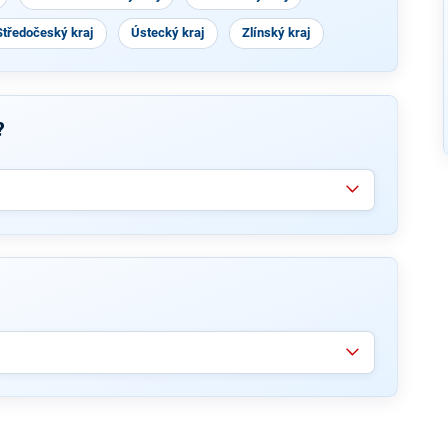
Středočeský kraj
Ústecký kraj
Zlínský kraj
?