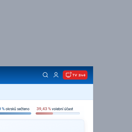
TV živě
0
%
39,43
%
okrsků sečteno
volební účast