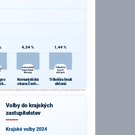
%
4,34 %
1,44 %
i
Komunistická
Trikolóra
ký
strana Čech a
hnutí
P
Moravy
občanů
,
 pro
Komunistická
Trikolóra hnutí
ský
strana Čech a
občanů
P 09,
Moravy
lení
Volby do krajských
zastupitelstev
Krajské volby 2024