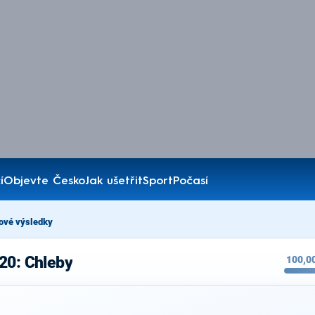
í
Objevte Česko
Jak ušetřit
Sport
Počasí
ové výsledky
20: Chleby
100,0