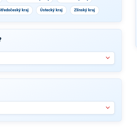
Středočeský kraj
Ústecký kraj
Zlínský kraj
?