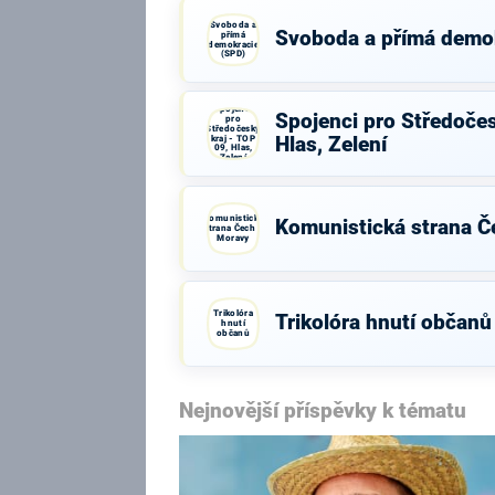
Svoboda a
Svoboda a přímá demo
přímá
demokracie
(SPD)
Spojenci
Spojenci pro Středočes
pro
Středočeský
kraj - TOP
Hlas, Zelení
09, Hlas,
Zelení
Komunistická
Komunistická strana Č
strana Čech a
Moravy
Trikolóra
Trikolóra hnutí občanů
hnutí
občanů
Nejnovější příspěvky k tématu