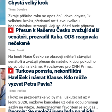
Chystá velký krok
Téma: Opozice
Zkraje příštího roku se opoziční lidovci chystají k
velkému kroku, představí totiž svou velkou
hospodářskou strategii. Její součástí bude příprava na
Přesun k Našemu Česku zvažují další
stárnutí populace, řekl ve středu na setkání s novináři
nový předseda lidovců Jan Grolich. Ten zároveň v
senátoři, prozradil Kuba. ODS reagovala
senátních volbách kandiduje ve Vyškově. Popsal i
nečekaně
aktivitu opozice, o níž vládní strany nebo političtí
Téma: Senát
komentátoři mluví jako o slabé a v defenzivě. „Je to
úmorná práce upozorňovat na chyby vlády. Ministři s
Na hnutí Naše Česko se obracejí někteří stávající
námi navíc nechodí do debat. Chceme ale ukazovat
senátoři a zvažují přesun do našeho klubu, pokud ho
svoje témata,“ odpověděl Grolich na dotaz CNN Prima
po volbách získáme. V rozhovoru pro CNN Prima
Turkova pomsta, nekonfliktní
NEWS.
NEWS to řekl zakladatel hnutí a jihočeský hejtman
Martin Kuba. Konkrétní nebyl, ale získat by takto mohl
Havlíček i návrat Klause. Kdo může
například senátora Zdeňka Hrabu, který je dnes
vyzvat Petra Pavla?
součástí klubu ODS a TOP 09. Hraba to na dotaz
Téma: Politika
redakce nevyloučil. Předseda klubu senátorů ODS
Zdeněk Nytra redakci řekl, že počítá s odchodem
I když se prezidentské volby mají uskutečnit až v
některých senátorů z klubu a že Naše Česko není
lednu 2028, sázkové kanceláře už delší dobu přijímají
nepřítel, ale soupeř.
sázky na vítěze. Jednoznačným favoritem je současná
Decroix: Se svoločí jsem byla na vládu