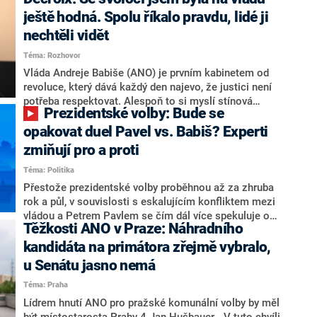
hlava státu Petr Pavel. Daleko za ním pak bookmakeři
zmiňují dva výrazné politiky ANO, tedy premiéra
ještě hodná. Spolu říkalo pravdu, lidé ji
Andreje Babiše a ministra průmyslu Karla Havlíčka.
nechtěli vidět
Oblíbeným tipem samotných sázkařů je poslanec za
Téma: Rozhovor
Motoristy Filip Turek. Politolog Jan Kubáček nicméně
o případné kandidatuře kohokoliv ze zmíněné trojice
Vláda Andreje Babiše (ANO) je prvním kabinetem od
značně pochybuje. Podle něj současná koalice dosud
revoluce, který dává každý den najevo, že justici není
nemá osobu, která by Pavlovi mohla konkurovat.
potřeba respektovat. Alespoň to si myslí stínová
Prezidentské volby: Bude se
ministryně spravedlnosti ODS Eva Decroix. V
rozhovoru pro CNN Prima NEWS si nebrala servítky
opakovat duel Pavel vs. Babiš? Experti
ohledně politického výkonu svého nástupce Jeronýma
zmiňují pro a proti
Tejce (za ANO) či vládní zmocněnkyně pro lidská
Téma: Politika
práva Taťány Malé (ANO). Označením „svoloč“ na
adresu vlády prý byla ještě hodná. Decroix se také
Přestože prezidentské volby proběhnou až za zhruba
vrátila k volební porážce koalice Spolu či promluvila o
rok a půl, v souvislosti s eskalujícím konfliktem mezi
hnutí Naše Česko Martina Kuby.
vládou a Petrem Pavlem se čím dál více spekuluje o
Těžkosti ANO v Praze: Náhradního
tom, koho by do bitvy o Hrad mohla vyslat současná
koalice. Někteří političtí komentátoři znovu vytahují
kandidáta na primátora zřejmě vybralo,
jméno premiéra Andreje Babiše (ANO). Jak moc je
u Senátu jasno nemá
pravděpodobné, že se v prezidentských volbách 2028
Téma: Praha
bude znovu opakovat souboj z roku 2023?
Lídrem hnutí ANO pro pražské komunální volby by měl
být místostarosta Prahy 4 Jan Hušbauer. „V tuto chvíli