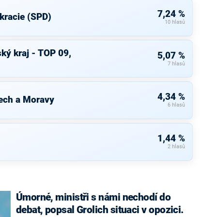
7,24 %
kracie (SPD)
10 hlasů
ký kraj - TOP 09,
5,07 %
7 hlasů
4,34 %
ech a Moravy
6 hlasů
1,44 %
2 hlasů
Úmorné, ministři s námi nechodí do
debat, popsal Grolich situaci v opozici.