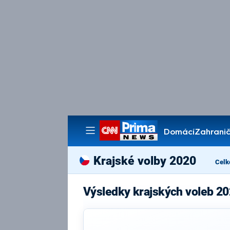
Domácí
Zahranič
Pořady
Krajské volby 2020
Celk
Výsledky krajských voleb 20