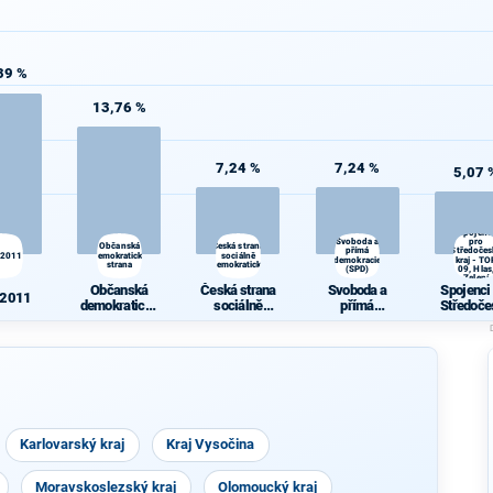
39 %
13,76 %
7,24 %
7,24 %
5,07 
Spojenc
Svoboda a
pro
Občanská
Česká strana
přímá
Středočes
 2011
demokratická
sociálně
demokracie
kraj - TO
strana
demokratická
(SPD)
09, Hlas
Zelení
Občanská
Česká strana
Svoboda a
Spojenci
 2011
demokratická
sociálně
přímá
Středoče
strana
demokratická
demokracie
kraj - TO
(SPD)
Hlas, Ze
Karlovarský kraj
Kraj Vysočina
Moravskoslezský kraj
Olomoucký kraj