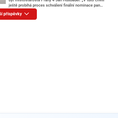
ještě probíhá proces schválení finální nominace pana
Jana Hušbauera Výborem hnutí ANO,“ uvedl pro
ší příspěvky
redakci místopředseda pražského ANO Martin
Benkovič. O Hušbauerovi se spekulovalo jako o
náhradníkovi v čele pražské kandidátky poté, co
rezignoval po sérii nejasností v majetkových
přiznáních a pořizování bytů Ondřej Prokop. Zároveň
ale stále není jasné, kdo bude za ANO kandidovat ve
dvou ze tří pražských obvodů do horní komory
parlamentu. ANO má v Praze dlouhodobě horší
výsledky než ve zbytku republiky.