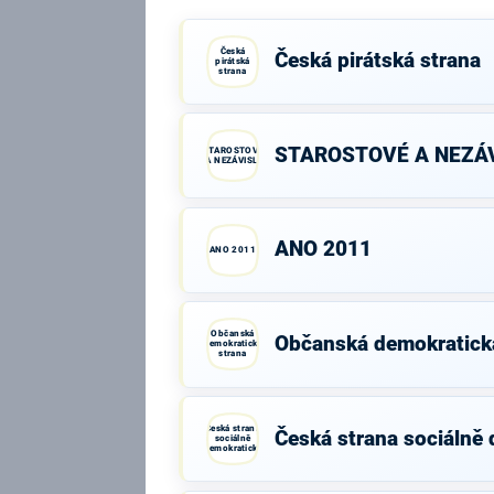
Česká
Česká pirátská strana
pirátská
strana
STAROSTOVÉ A NEZÁV
STAROSTOVÉ
A NEZÁVISLÍ
ANO 2011
ANO 2011
Občanská
Občanská demokratick
demokratická
strana
Česká strana
Česká strana sociálně
sociálně
demokratická