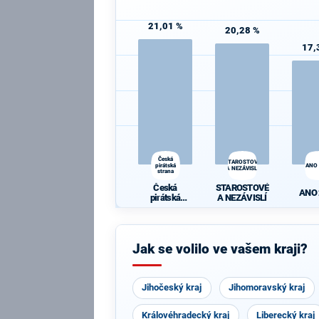
21,01 %
20,28 %
17,
Česká
STAROSTOVÉ
pirátská
ANO
A NEZÁVISLÍ
strana
Česká
STAROSTOVÉ
ANO
pirátská
A NEZÁVISLÍ
strana
Jak se volilo ve vašem kraji?
Jihočeský kraj
Jihomoravský kraj
Královéhradecký kraj
Liberecký kraj