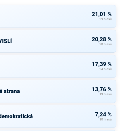
21,01 %
29 hlasů
20,28 %
ISLÍ
28 hlasů
17,39 %
24 hlasů
13,76 %
á strana
19 hlasů
7,24 %
 demokratická
10 hlasů