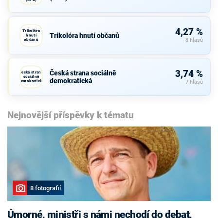
4,27 %
Trikolóra
Trikolóra hnutí občanů
hnutí
občanů
8 hlasů
3,74 %
Česká strana sociálně
Česká strana
sociálně
demokratická
demokratická
7 hlasů
Nejnovější příspěvky k tématu
8 fotografií
Úmorné, ministři s námi nechodí do debat,