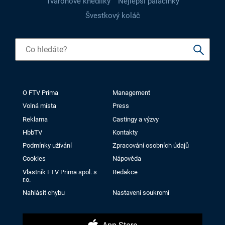
Tvarohové knedlíky
Nejlepší palačinky
Švestkový koláč
O FTV Prima
Management
Volná místa
Press
Reklama
Castingy a výzvy
HbbTV
Kontakty
Podmínky užívání
Zpracování osobních údajů
Cookies
Nápověda
Vlastník FTV Prima spol. s
Redakce
r.o.
Nahlásit chybu
Nastavení soukromí