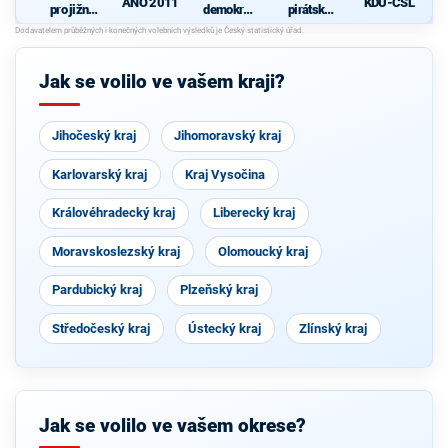
ANO 2011
KDU-ČSL
pro jižní
demokrati
pirátská
Moravu
cká strana
strana
s podporou
Svobodný
ch a hnutí
Jak se volilo ve vašem kraji?
Starostové
a
osobnosti
pro
Jihočeský kraj
Jihomoravský kraj
Moravu
Karlovarský kraj
Kraj Vysočina
Královéhradecký kraj
Liberecký kraj
Moravskoslezský kraj
Olomoucký kraj
Pardubický kraj
Plzeňský kraj
Středočeský kraj
Ústecký kraj
Zlínský kraj
Jak se volilo ve vašem okrese?