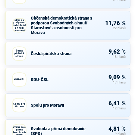
Občanská
Občanská demokratická strana s
demokratická
strana s
11,76 %
podporou Svobodných a hnutí
podporou
Svobodných
Starostové a osobnosti pro
a hnutí
22 hlasů
Starostové a
Moravu
osobnosti
pro Moravu
9,62 %
Česká
Česká pirátská strana
pirátská
strana
18 hlasů
9,09 %
KDU-ČSL
KDU-ČSL
17 hlasů
6,41 %
Spolu pro
Spolu pro Moravu
Moravu
12 hlasů
Svoboda a
4,81 %
Svoboda a přímá demokracie
přímá
demokracie
(SPD)
9 hlasů
(SPD)