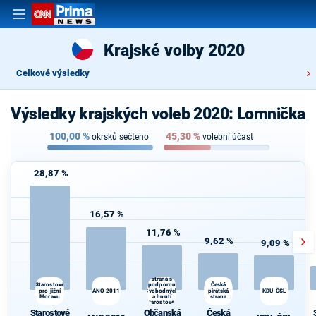
Krajské volby 2020
Celkové výsledky
Výsledky krajských voleb 2020: Lomnička
100,00
%
45,30
%
okrsků sečteno
volební účast
28,87 %
16,57 %
11,76 %
9,62 %
9,09 %
Občanská
demokratická
strana s
Česká
Starostové
podporou
pro jižní
ANO 2011
Svobodných
pirátská
KDU-ČSL
Moravu
a hnutí
strana
Starostové a
osobnosti
Starostové
Občanská
Česká
pro Moravu