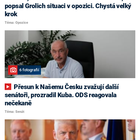
popsal Grolich situaci v opozici. Chystá velký
krok
Téma: Opozice
6 fotografií
Přesun k Našemu Česku zvažují další
senátoři, prozradil Kuba. ODS reagovala
nečekaně
Téma: Senát