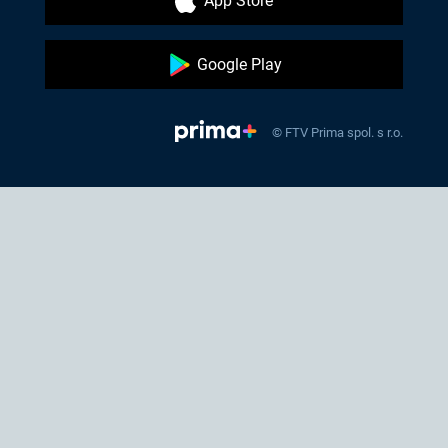
App Store
Google Play
© FTV Prima spol. s r.o.