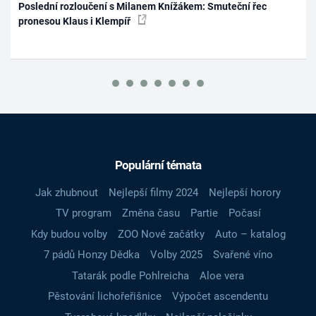
Poslední rozloučení s Milanem Knížákem: Smuteční řec
pronesou Klaus i Klempíř
Populární témata
Jak zhubnout
Nejlepší filmy 2024
Nejlepší horory
TV program
Změna času
Partie
Počasí
Kdy budou volby
ZOO Nové začátky
Auto – katalog
7 pádů Honzy Dědka
Volby 2025
Svařené víno
Tatarák podle Pohlreicha
Aloe vera
Pěstování lichořeřišnice
Výpočet ascendentu