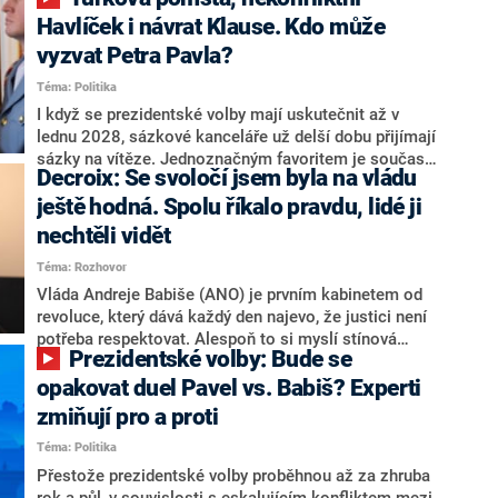
NEWS to řekl zakladatel hnutí a jihočeský hejtman
Martin Kuba. Konkrétní nebyl, ale získat by takto mohl
Havlíček i návrat Klause. Kdo může
například senátora Zdeňka Hrabu, který je dnes
vyzvat Petra Pavla?
součástí klubu ODS a TOP 09. Hraba to na dotaz
Téma: Politika
redakce nevyloučil. Předseda klubu senátorů ODS
Zdeněk Nytra redakci řekl, že počítá s odchodem
I když se prezidentské volby mají uskutečnit až v
některých senátorů z klubu a že Naše Česko není
lednu 2028, sázkové kanceláře už delší dobu přijímají
nepřítel, ale soupeř.
sázky na vítěze. Jednoznačným favoritem je současná
Decroix: Se svoločí jsem byla na vládu
hlava státu Petr Pavel. Daleko za ním pak bookmakeři
zmiňují dva výrazné politiky ANO, tedy premiéra
ještě hodná. Spolu říkalo pravdu, lidé ji
Andreje Babiše a ministra průmyslu Karla Havlíčka.
nechtěli vidět
Oblíbeným tipem samotných sázkařů je poslanec za
Téma: Rozhovor
Motoristy Filip Turek. Politolog Jan Kubáček nicméně
o případné kandidatuře kohokoliv ze zmíněné trojice
Vláda Andreje Babiše (ANO) je prvním kabinetem od
značně pochybuje. Podle něj současná koalice dosud
revoluce, který dává každý den najevo, že justici není
nemá osobu, která by Pavlovi mohla konkurovat.
potřeba respektovat. Alespoň to si myslí stínová
Prezidentské volby: Bude se
ministryně spravedlnosti ODS Eva Decroix. V
rozhovoru pro CNN Prima NEWS si nebrala servítky
opakovat duel Pavel vs. Babiš? Experti
ohledně politického výkonu svého nástupce Jeronýma
zmiňují pro a proti
Tejce (za ANO) či vládní zmocněnkyně pro lidská
Téma: Politika
práva Taťány Malé (ANO). Označením „svoloč“ na
adresu vlády prý byla ještě hodná. Decroix se také
Přestože prezidentské volby proběhnou až za zhruba
vrátila k volební porážce koalice Spolu či promluvila o
rok a půl, v souvislosti s eskalujícím konfliktem mezi