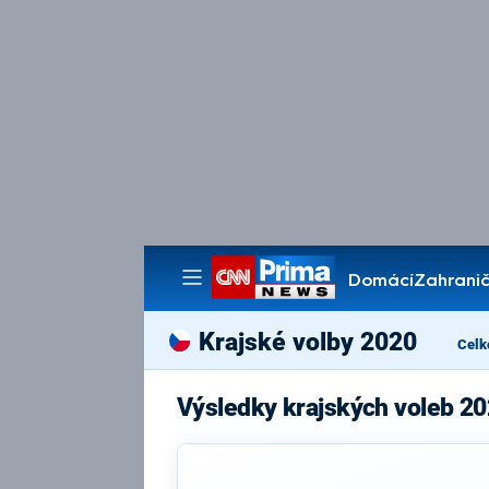
Domácí
Zahranič
Pořady
Krajské volby 2020
Celk
Výsledky krajských voleb 2