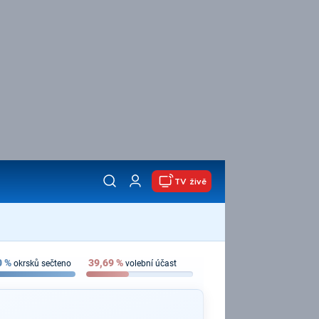
TV živě
0
%
39,69
%
okrsků sečteno
volební účast