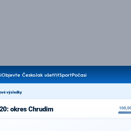
í
Objevte Česko
Jak ušetřit
Sport
Počasí
ové výsledky
020: okres Chrudim
100,0