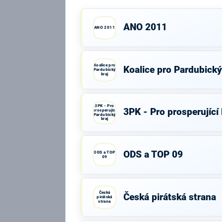
ANO 2011
ANO 2011
Koalice pro
Koalice pro Pardubický
Pardubický
kraj
3PK - Pro
3PK - Pro prosperující
prosperující
Pardubický
kraj
ODS a TOP 09
ODS a TOP
09
Česká
Česká pirátská strana
pirátská
strana