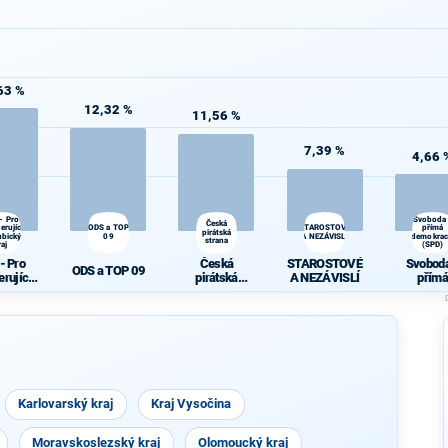
63 %
12,32 %
11,56 %
7,39 %
4,66 
- Pro
Svoboda
Česká
erující
ODS a TOP
STAROSTOVÉ
přímá
pirátská
ubický
09
A NEZÁVISLÍ
demokrac
strana
raj
(SPD)
- Pro
Česká
STAROSTOVÉ
Svoboda
ODS a TOP 09
erující
pirátská
A NEZÁVISLÍ
přímá
ubický
strana
demokra
raj
(SPD)
Karlovarský kraj
Kraj Vysočina
Moravskoslezský kraj
Olomoucký kraj