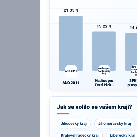
21,35 %
15,22 %
14,
3PK 
Koalice pro
prosp
ANO 2011
Pardubický
Pard
kraj
k
Koalice pro
3PK 
ANO 2011
Pardubický
prosp
kraj
Pard
k
Jak se volilo ve vašem kraji?
Jihočeský kraj
Jihomoravský kraj
Královéhradecký kraj
Liberecký kraj