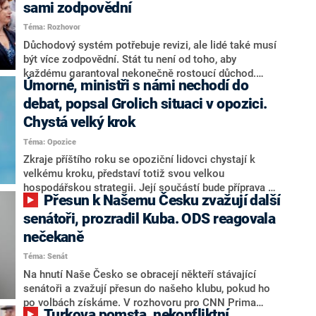
sami zodpovědní
Téma: Rozhovor
Důchodový systém potřebuje revizi, ale lidé také musí
být více zodpovědní. Stát tu není od toho, aby
každému garantoval nekonečně rostoucí důchod.
Úmorné, ministři s námi nechodí do
Chybí tu nový systém a my ho představíme,řekl
hejtman Jihočeského kraje a předseda hnutí Naše
debat, popsal Grolich situaci v opozici.
Česko Martin Kuba v rozhovoru pro CNN Prima NEWS.
Chystá velký krok
V čele státu pak podle něj nemůže být člověk, který by
Téma: Opozice
střetem zájmů omezoval čerpání financí a rozvoj,
dodal. Řešení u Andreje Babiše ale hodnotit nechtěl.
Zkraje příštího roku se opoziční lidovci chystají k
velkému kroku, představí totiž svou velkou
hospodářskou strategii. Její součástí bude příprava na
Přesun k Našemu Česku zvažují další
stárnutí populace, řekl ve středu na setkání s novináři
nový předseda lidovců Jan Grolich. Ten zároveň v
senátoři, prozradil Kuba. ODS reagovala
senátních volbách kandiduje ve Vyškově. Popsal i
nečekaně
aktivitu opozice, o níž vládní strany nebo političtí
Téma: Senát
komentátoři mluví jako o slabé a v defenzivě. „Je to
úmorná práce upozorňovat na chyby vlády. Ministři s
Na hnutí Naše Česko se obracejí někteří stávající
námi navíc nechodí do debat. Chceme ale ukazovat
senátoři a zvažují přesun do našeho klubu, pokud ho
svoje témata,“ odpověděl Grolich na dotaz CNN Prima
po volbách získáme. V rozhovoru pro CNN Prima
Turkova pomsta, nekonfliktní
NEWS.