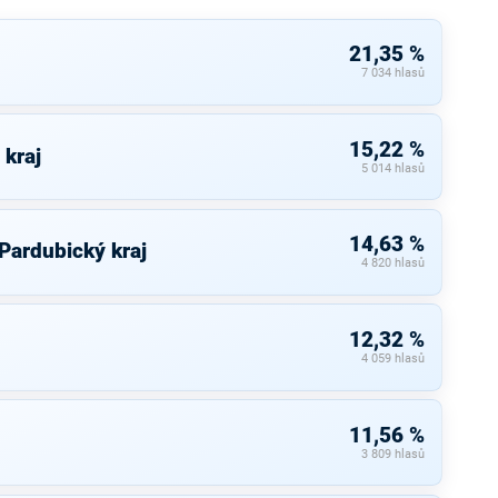
21,35 %
7 034 hlasů
15,22 %
 kraj
5 014 hlasů
14,63 %
 Pardubický kraj
4 820 hlasů
12,32 %
4 059 hlasů
11,56 %
3 809 hlasů