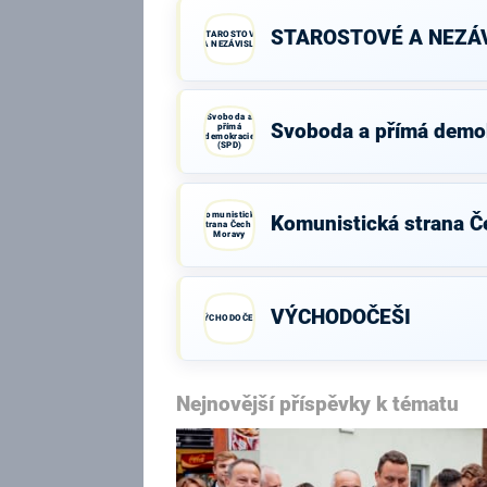
STAROSTOVÉ A NEZÁV
STAROSTOVÉ
A NEZÁVISLÍ
Svoboda a
Svoboda a přímá demo
přímá
demokracie
(SPD)
Komunistická
Komunistická strana Č
strana Čech a
Moravy
VÝCHODOČEŠI
VÝCHODOČEŠI
Nejnovější příspěvky k tématu