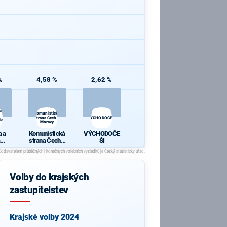
%
4,58 %
2,62 %
 a
Komunistická
strana Čech a
VÝCHODOČEŠI
ie
Moravy
 a
Komunistická
VÝCHODOČE
strana Čech a
ŠI
cie
Moravy
Volby do krajských
zastupitelstev
Krajské volby 2024