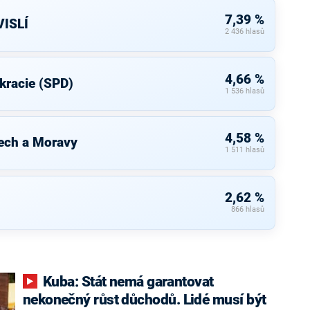
7,39 %
ISLÍ
2 436 hlasů
4,66 %
kracie (SPD)
1 536 hlasů
4,58 %
ech a Moravy
1 511 hlasů
2,62 %
866 hlasů
Kuba: Stát nemá garantovat
nekonečný růst důchodů. Lidé musí být