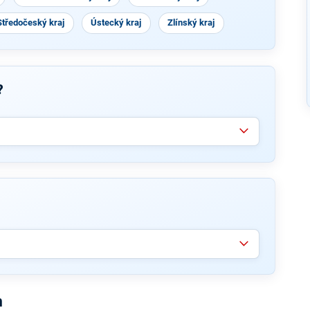
Středočeský kraj
Ústecký kraj
Zlínský kraj
?
m