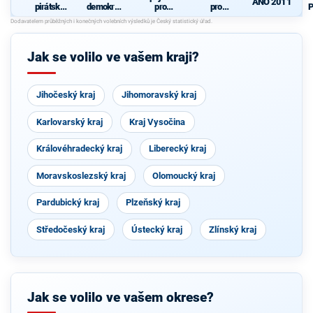
ANO 2011
pirátská
demokrati
pro
pro
P
strana
cká strana
Královéhra
Královéhra
+
decký kraj
decký kraj
O
STAROST
- KDU-
OVÉ A
ČSL -
Jak se volilo ve vašem kraji?
NEZÁVISL
VPM -
Í a
Nestraníci
VÝCHODO
ČEŠI
Jihočeský kraj
Jihomoravský kraj
Karlovarský kraj
Kraj Vysočina
Královéhradecký kraj
Liberecký kraj
Moravskoslezský kraj
Olomoucký kraj
Pardubický kraj
Plzeňský kraj
Středočeský kraj
Ústecký kraj
Zlínský kraj
Jak se volilo ve vašem okrese?