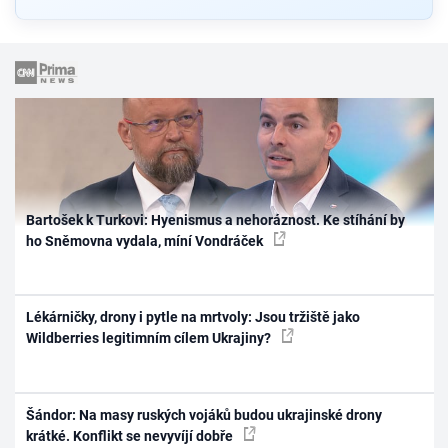
Bartošek k Turkovi: Hyenismus a nehoráznost. Ke stíhání by
ho Sněmovna vydala, míní Vondráček
Lékárničky, drony i pytle na mrtvoly: Jsou tržiště jako
Wildberries legitimním cílem Ukrajiny?
Šándor: Na masy ruských vojáků budou ukrajinské drony
krátké. Konflikt se nevyvíjí dobře