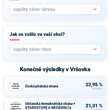
Jak se volilo ve vaší obci?
Konečné výsledky v Vršovka
22,95 %
Česká
Česká pirátská strana
pirátská
strana
14 hlasů
Občanská
Občanská demokratická strana +
demokratická
21,31 %
strana +
STAROSTOVÉ A NEZÁVISLÍ a
STAROSTOVÉ
13 hlasů