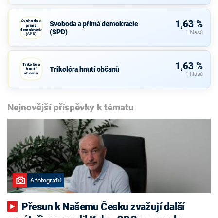
Svoboda a
1,63 %
Svoboda a přímá demokracie
přímá
demokracie
(SPD)
1 hlasů
(SPD)
1,63 %
Trikolóra
Trikolóra hnutí občanů
hnutí
občanů
1 hlasů
Nejnovější příspěvky k tématu
6 fotografií
Přesun k Našemu Česku zvažují další