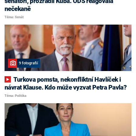
senátoři, prozradil Kuba. ODS reagovala
nečekaně
Téma: Senát
9 fotografií
Turkova pomsta, nekonfliktní Havlíček i
návrat Klause. Kdo může vyzvat Petra Pavla?
Téma: Politika