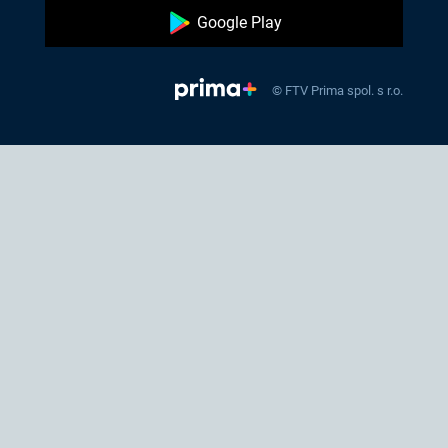
Google Play
© FTV Prima spol. s r.o.