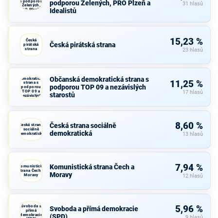
a podporou
podporou Zelených, PRO Plzeň a
31 hlasů
Zelených,
Idealistů
PRO Plzeň a
Idealistů
15,23 %
Česká
Česká pirátská strana
pirátská
strana
23 hlasů
Občanská
Občanská demokratická strana s
demokratická
11,25 %
strana s
podporou TOP 09 a nezávislých
podporou
TOP 09 a
17 hlasů
starostů
nezávislých
starostů
8,60 %
Česká strana sociálně
Česká strana
sociálně
demokratická
demokratická
13 hlasů
7,94 %
Komunistická strana Čech a
Komunistická
strana Čech a
Moravy
Moravy
12 hlasů
Svoboda a
5,96 %
Svoboda a přímá demokracie
přímá
demokracie
(SPD)
9 hlasů