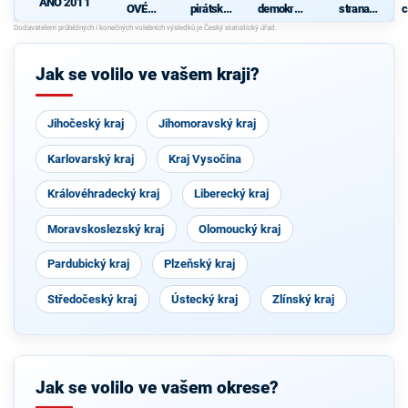
ANO 2011
OVÉ
pirátská
demokrati
strana
c
(STAN) s
strana
cká strana
sociálně
JOSEFEM
s podporou
demokrati
BERNARD
TOP 09 a
cká
EM a
nezávislýc
Jak se volilo ve vašem kraji?
podporou
h starostů
Zelených,
PRO Plzeň
a Idealistů
Jihočeský kraj
Jihomoravský kraj
Karlovarský kraj
Kraj Vysočina
Královéhradecký kraj
Liberecký kraj
Moravskoslezský kraj
Olomoucký kraj
Pardubický kraj
Plzeňský kraj
Středočeský kraj
Ústecký kraj
Zlínský kraj
Jak se volilo ve vašem okrese?