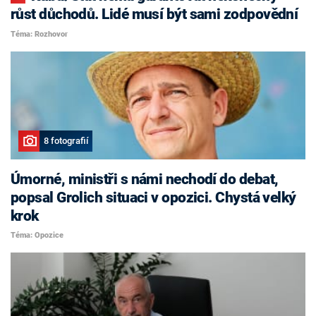
růst důchodů. Lidé musí být sami zodpovědní
Téma: Rozhovor
8 fotografií
Úmorné, ministři s námi nechodí do debat,
popsal Grolich situaci v opozici. Chystá velký
krok
Téma: Opozice