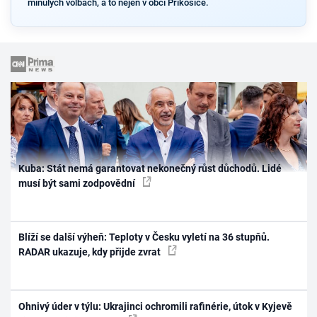
minulých volbách, a to nejen v obci Příkosice.
Kuba: Stát nemá garantovat nekonečný růst důchodů. Lidé
musí být sami zodpovědní
Blíží se další výheň: Teploty v Česku vyletí na 36 stupňů.
RADAR ukazuje, kdy přijde zvrat
Ohnivý úder v týlu: Ukrajinci ochromili rafinérie, útok v Kyjevě