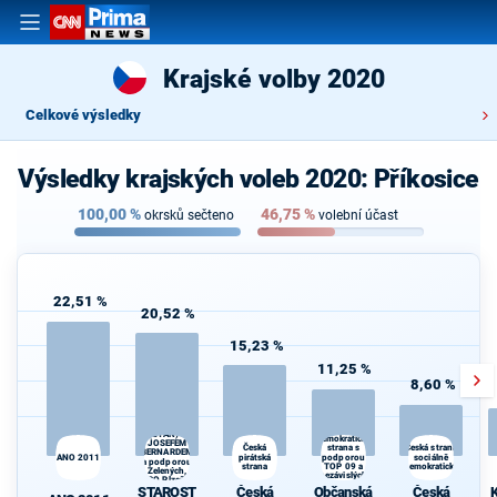
Krajské volby 2020
Celkové výsledky
Výsledky krajských voleb 2020: Příkosice
100,00
%
46,75
%
okrsků sečteno
volební účast
22,51 %
20,52 %
15,23 %
11,25 %
8,60 %
STAROSTOVÉ
Občanská
(STAN) s
demokratická
JOSEFEM
strana s
K
Česká
Česká strana
BERNARDEM
ANO 2011
pirátská
podporou
sociálně
s
a podporou
strana
TOP 09 a
demokratická
Zelených,
nezávislých
PRO Plzeň a
starostů
STAROST
Česká
Občanská
Česká
K
Idealistů