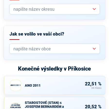
Jak se volilo ve vaší obci?
Konečné výsledky v Příkosice
22,51 %
ANO 2011
ANO 2011
34 hlasů
STAROSTOVÉ
STAROSTOVÉ (STAN) s
(STAN) s
JOSEFEM
20,52 %
JOSEFEM BERNARDEM a
BERNARDEM