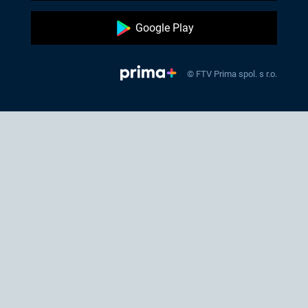
Google Play
© FTV Prima spol. s r.o.