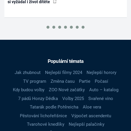
si vyžádal i život dítěte
Populární témata
Jak zhubnout
Nejlepší filmy 2024
Nejlepší horory
TV program
Změna času
Partie
Počasí
Kdy budou volby
ZOO Nové začátky
Auto – katalog
7 pádů Honzy Dědka
Volby 2025
Svařené víno
Tatarák podle Pohlreicha
Aloe vera
Pěstování lichořeřišnice
Výpočet ascendentu
Tvarohové knedlíky
Nejlepší palačinky