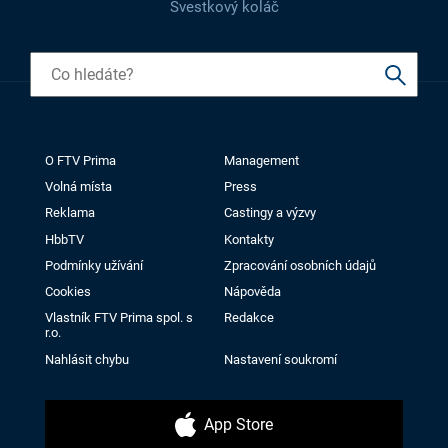
Švestkový koláč
O FTV Prima
Management
Volná místa
Press
Reklama
Castingy a výzvy
HbbTV
Kontakty
Podmínky užívání
Zpracování osobních údajů
Cookies
Nápověda
Vlastník FTV Prima spol. s
Redakce
r.o.
Nahlásit chybu
Nastavení soukromí
App Store