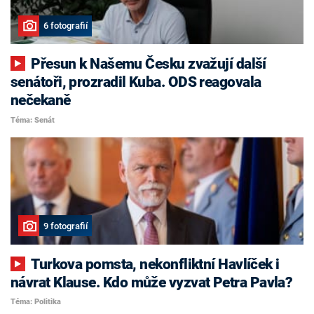
6 fotografií
Přesun k Našemu Česku zvažují další
senátoři, prozradil Kuba. ODS reagovala
nečekaně
Téma: Senát
9 fotografií
Turkova pomsta, nekonfliktní Havlíček i
návrat Klause. Kdo může vyzvat Petra Pavla?
Téma: Politika