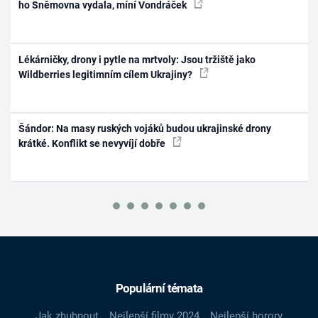
ho Sněmovna vydala, míní Vondráček
Lékárničky, drony i pytle na mrtvoly: Jsou tržiště jako
Wildberries legitimním cílem Ukrajiny?
Šándor: Na masy ruských vojáků budou ukrajinské drony
krátké. Konflikt se nevyvíjí dobře
Populární témata
Jak zhubnout
Nejlepší filmy 2024
Nejlepší horory