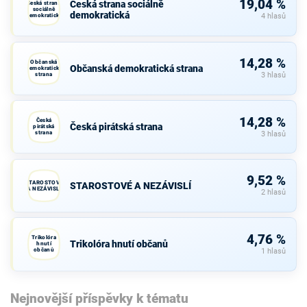
19,04 %
Česká strana sociálně
Česká strana
sociálně
demokratická
demokratická
4 hlasů
14,28 %
Občanská
Občanská demokratická strana
demokratická
strana
3 hlasů
14,28 %
Česká
Česká pirátská strana
pirátská
strana
3 hlasů
9,52 %
STAROSTOVÉ
STAROSTOVÉ A NEZÁVISLÍ
A NEZÁVISLÍ
2 hlasů
4,76 %
Trikolóra
Trikolóra hnutí občanů
hnutí
občanů
1 hlasů
Nejnovější příspěvky k tématu