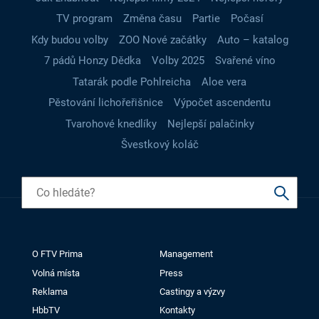
TV program
Změna času
Partie
Počasí
Kdy budou volby
ZOO Nové začátky
Auto – katalog
7 pádů Honzy Dědka
Volby 2025
Svařené víno
Tatarák podle Pohlreicha
Aloe vera
Pěstování lichořeřišnice
Výpočet ascendentu
Tvarohové knedlíky
Nejlepší palačinky
Švestkový koláč
O FTV Prima
Management
Volná místa
Press
Reklama
Castingy a výzvy
HbbTV
Kontakty