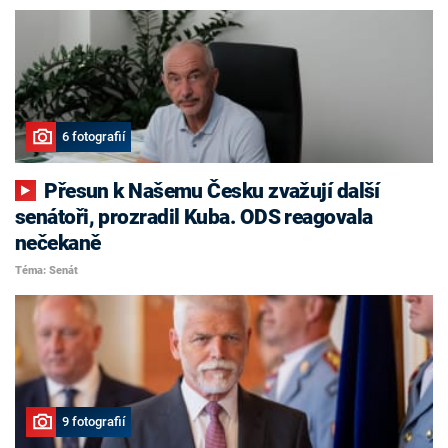
6 fotografií
Přesun k Našemu Česku zvažují další
senátoři, prozradil Kuba. ODS reagovala
nečekaně
Téma: Senát
9 fotografií