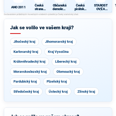
Česká
Občanská
Česká
STAROST
ANO 2011
strana
demokrati
pirátská
OVÉ A
sociálně
cká strana
strana
NEZÁVISL
demokrati
Í
cká
Jak se volilo ve vašem kraji?
Jihočeský kraj
Jihomoravský kraj
Karlovarský kraj
Kraj Vysočina
Královéhradecký kraj
Liberecký kraj
Moravskoslezský kraj
Olomoucký kraj
Pardubický kraj
Plzeňský kraj
Středočeský kraj
Ústecký kraj
Zlínský kraj