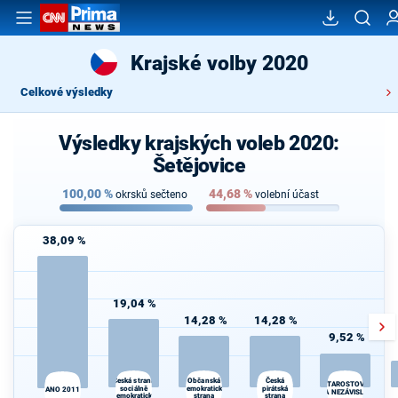
Krajské volby 2020
Celkové výsledky
Výsledky krajských voleb 2020:
Šetějovice
100,00
%
44,68
%
okrsků sečteno
volební účast
38,09 %
19,04 %
14,28 %
14,28 %
9,52 %
Česká strana
Česká
Občanská
STAROSTOVÉ
sociálně
demokratická
pirátská
ANO 2011
A NEZÁVISLÍ
demokratická
strana
strana