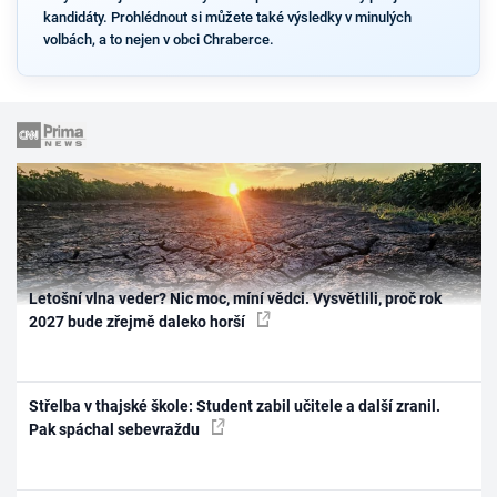
kandidáty. Prohlédnout si můžete také výsledky v minulých
volbách, a to nejen v obci Chraberce.
Letošní vlna veder? Nic moc, míní vědci. Vysvětlili, proč rok
2027 bude zřejmě daleko horší
Střelba v thajské škole: Student zabil učitele a další zranil.
Pak spáchal sebevraždu