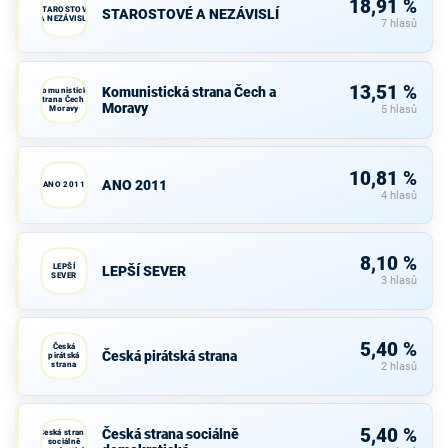
18,91 %
STAROSTOVÉ
STAROSTOVÉ A NEZÁVISLÍ
A NEZÁVISLÍ
7 hlasů
13,51 %
Komunistická strana Čech a
Komunistická
strana Čech a
Moravy
Moravy
5 hlasů
10,81 %
ANO 2011
ANO 2011
4 hlasů
8,10 %
LEPŠÍ
LEPŠÍ SEVER
SEVER
3 hlasů
5,40 %
Česká
Česká pirátská strana
pirátská
strana
2 hlasů
5,40 %
Česká strana sociálně
Česká strana
sociálně