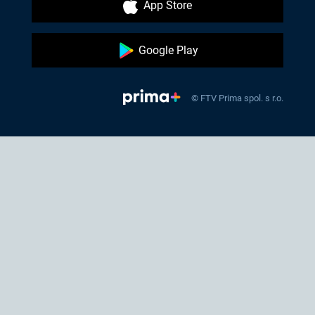
App Store
Google Play
© FTV Prima spol. s r.o.