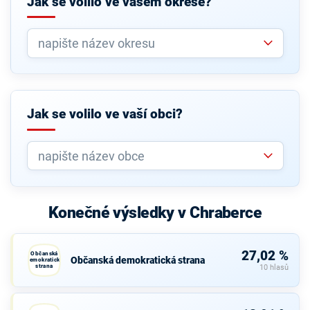
Jak se volilo ve vašem okrese?
Jak se volilo ve vaší obci?
Konečné výsledky v Chraberce
27,02 %
Občanská
Občanská demokratická strana
demokratická
strana
10 hlasů