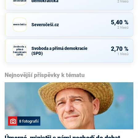
demokratická
demokratická
2 hlasů
5,40 %
Severočeši.cz
Severočeši.cz
2 hlasů
Svoboda a
2,70 %
Svoboda a přímá demokracie
přímá
demokracie
(SPD)
1 hlasů
(SPD)
Nejnovější příspěvky k tématu
8 fotografií
Úmorné, ministři s námi nechodí do debat,