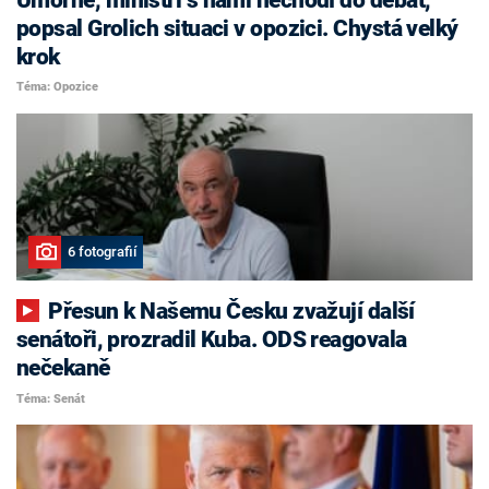
popsal Grolich situaci v opozici. Chystá velký
krok
Téma: Opozice
6 fotografií
Přesun k Našemu Česku zvažují další
senátoři, prozradil Kuba. ODS reagovala
nečekaně
Téma: Senát