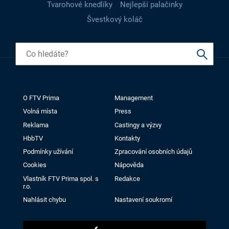
Tvarohové knedlíky
Nejlepší palačinky
Švestkový koláč
O FTV Prima
Management
Volná místa
Press
Reklama
Castingy a výzvy
HbbTV
Kontakty
Podmínky užívání
Zpracování osobních údajů
Cookies
Nápověda
Vlastník FTV Prima spol. s
Redakce
r.o.
Nahlásit chybu
Nastavení soukromí