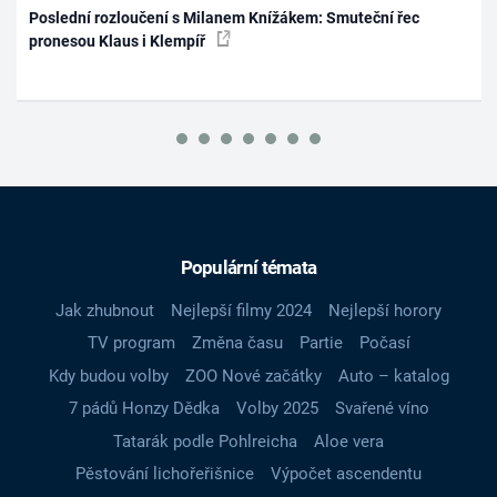
Poslední rozloučení s Milanem Knížákem: Smuteční řec
pronesou Klaus i Klempíř
Populární témata
Jak zhubnout
Nejlepší filmy 2024
Nejlepší horory
TV program
Změna času
Partie
Počasí
Kdy budou volby
ZOO Nové začátky
Auto – katalog
7 pádů Honzy Dědka
Volby 2025
Svařené víno
Tatarák podle Pohlreicha
Aloe vera
Pěstování lichořeřišnice
Výpočet ascendentu