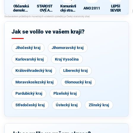
Občanská
STAROST
Komunisti
LEPŠÍ
ANO 2011
demokrati
OVÉ A
cká strana
SEVER
cká strana
NEZÁVISL
Čech a
Í
Moravy
Jak se volilo ve vašem kraji?
Jihočeský kraj
Jihomoravský kraj
Karlovarský kraj
Kraj Vysočina
Královéhradecký kraj
Liberecký kraj
Moravskoslezský kraj
Olomoucký kraj
Pardubický kraj
Plzeňský kraj
Středočeský kraj
Ústecký kraj
Zlínský kraj