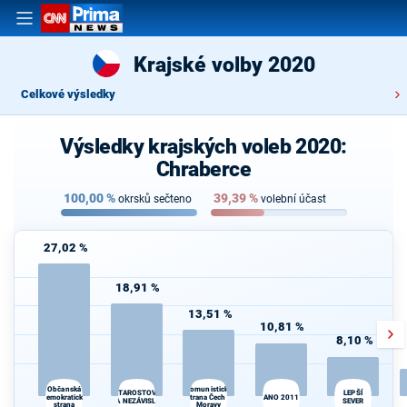
Krajské volby 2020
Celkové výsledky
Výsledky krajských voleb 2020:
Chraberce
100,00
%
39,39
%
okrsků sečteno
volební účast
27,02 %
18,91 %
13,51 %
10,81 %
8,10 %
Občanská
Komunistická
LEPŠÍ
STAROSTOVÉ
demokratická
strana Čech a
ANO 2011
A NEZÁVISLÍ
SEVER
strana
Moravy