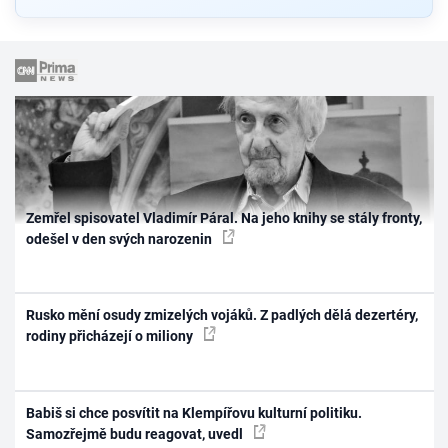
Zemřel spisovatel Vladimír Páral. Na jeho knihy se stály fronty,
odešel v den svých narozenin
Rusko mění osudy zmizelých vojáků. Z padlých dělá dezertéry,
rodiny přicházejí o miliony
Babiš si chce posvítit na Klempířovu kulturní politiku.
Samozřejmě budu reagovat, uvedl