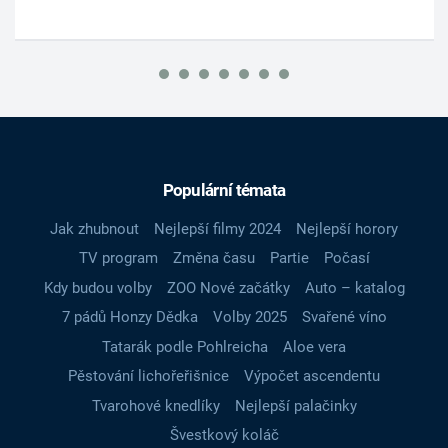
Populární témata
Jak zhubnout
Nejlepší filmy 2024
Nejlepší horory
TV program
Změna času
Partie
Počasí
Kdy budou volby
ZOO Nové začátky
Auto – katalog
7 pádů Honzy Dědka
Volby 2025
Svařené víno
Tatarák podle Pohlreicha
Aloe vera
Pěstování lichořeřišnice
Výpočet ascendentu
Tvarohové knedlíky
Nejlepší palačinky
Švestkový koláč