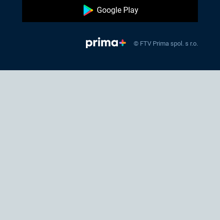
Google Play
© FTV Prima spol. s r.o.