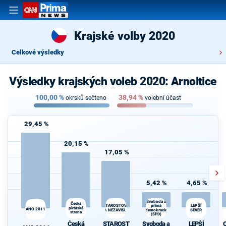
Krajské volby 2020
Celkové výsledky
Výsledky krajských voleb 2020: Arnoltice
100,00
%
38,94
%
okrsků sečteno
volební účast
29,45 %
20,15 %
17,05 %
5,42 %
4,65 %
Svoboda a
Česká
STAROSTOVÉ
LEPŠÍ
přímá
pirátská
d
ANO 2011
A NEZÁVISLÍ
demokracie
SEVER
strana
(SPD)
Česká
STAROST
Svoboda a
LEPŠÍ