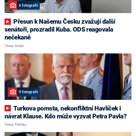
6 fotografií
Přesun k Našemu Česku zvažují další
senátoři, prozradil Kuba. ODS reagovala
nečekaně
Téma: Senát
9 fotografií
Turkova pomsta, nekonfliktní Havlíček i
návrat Klause. Kdo může vyzvat Petra Pavla?
Téma: Politika