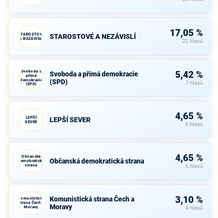
17,05 %
STAROSTOVÉ
STAROSTOVÉ A NEZÁVISLÍ
A NEZÁVISLÍ
22 hlasů
Svoboda a
5,42 %
Svoboda a přímá demokracie
přímá
demokracie
(SPD)
7 hlasů
(SPD)
4,65 %
LEPŠÍ
LEPŠÍ SEVER
SEVER
6 hlasů
4,65 %
Občanská
Občanská demokratická strana
demokratická
strana
6 hlasů
3,10 %
Komunistická strana Čech a
Komunistická
strana Čech a
Moravy
Moravy
4 hlasů