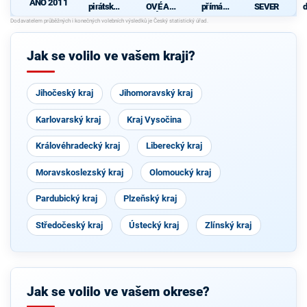
ANO 2011
pirátská
OVÉ A
přímá
SEVER
d
strana
NEZÁVISL
demokraci
c
Í
e (SPD)
Jak se volilo ve vašem kraji?
Jihočeský kraj
Jihomoravský kraj
Karlovarský kraj
Kraj Vysočina
Královéhradecký kraj
Liberecký kraj
Moravskoslezský kraj
Olomoucký kraj
Pardubický kraj
Plzeňský kraj
Středočeský kraj
Ústecký kraj
Zlínský kraj
Jak se volilo ve vašem okrese?