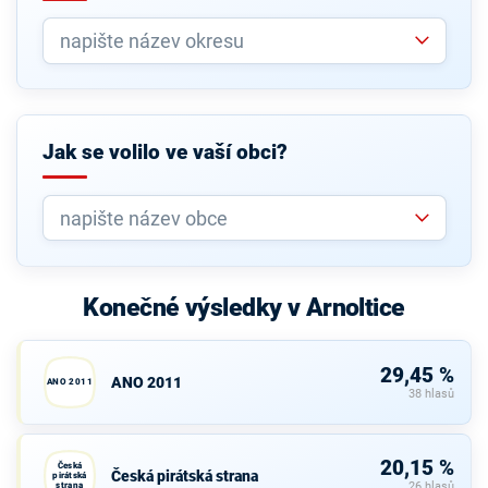
Jak se volilo ve vaší obci?
Konečné výsledky v Arnoltice
29,45 %
ANO 2011
ANO 2011
38 hlasů
20,15 %
Česká
Česká pirátská strana
pirátská
strana
26 hlasů