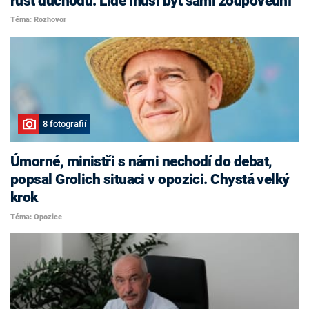
růst důchodů. Lidé musí být sami zodpovědní
Téma: Rozhovor
8 fotografií
Úmorné, ministři s námi nechodí do debat,
popsal Grolich situaci v opozici. Chystá velký
krok
Téma: Opozice