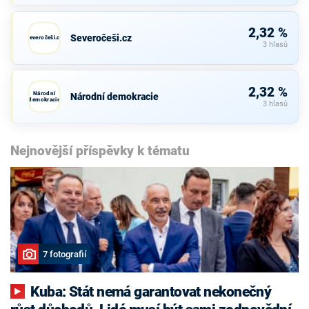
2,32 %
Severočeši.cz
Severočeši.cz
3 hlasů
2,32 %
Národní
Národní demokracie
demokracie
3 hlasů
Nejnovější příspěvky k tématu
7 fotografií
Kuba: Stát nemá garantovat nekonečný