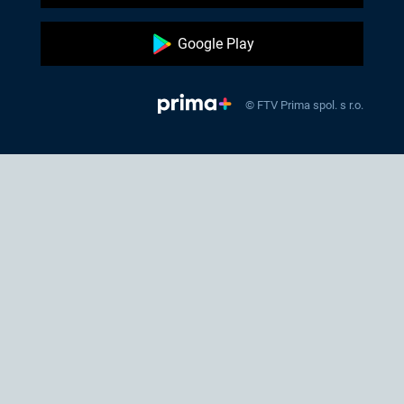
Google Play
© FTV Prima spol. s r.o.