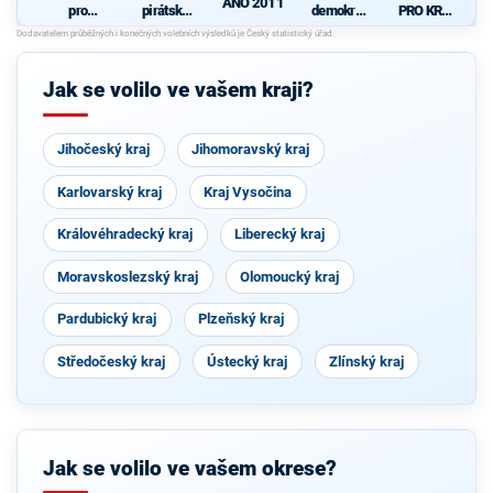
ANO 2011
pro
pirátská
demokrati
PRO KRAJ
Královéhra
strana
cká strana
-
d
decký kraj
+
Osobnosti
- KDU-
STAROST
kraje,
ČSL -
OVÉ A
ČSSD a
Jak se volilo ve vašem kraji?
VPM -
NEZÁVISL
Zelení
Nestraníci
Í a
VÝCHODO
ČEŠI
Jihočeský kraj
Jihomoravský kraj
Karlovarský kraj
Kraj Vysočina
Královéhradecký kraj
Liberecký kraj
Moravskoslezský kraj
Olomoucký kraj
Pardubický kraj
Plzeňský kraj
Středočeský kraj
Ústecký kraj
Zlínský kraj
Jak se volilo ve vašem okrese?