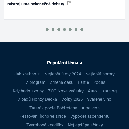
nástroj utne nekonečné debaty
Populární témata
Jak zhubnout
Nejlepší filmy 2024
Nejlepší horory
TV program
Změna času
Partie
Počasí
Kdy budou volby
ZOO Nové začátky
Auto – katalog
7 pádů Honzy Dědka
Volby 2025
Svařené víno
Tatarák podle Pohlreicha
Aloe vera
Pěstování lichořeřišnice
Výpočet ascendentu
Tvarohové knedlíky
Nejlepší palačinky