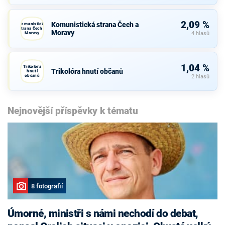
2,09 %
Komunistická strana Čech a
Komunistická
strana Čech a
Moravy
Moravy
4 hlasů
1,04 %
Trikolóra
Trikolóra hnutí občanů
hnutí
občanů
2 hlasů
Nejnovější příspěvky k tématu
8 fotografií
Úmorné, ministři s námi nechodí do debat,