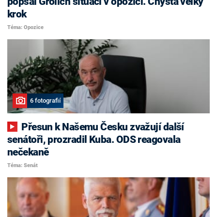
popsal Grolich situaci v opozici. Chystá velký
krok
Téma: Opozice
6 fotografií
Přesun k Našemu Česku zvažují další
senátoři, prozradil Kuba. ODS reagovala
nečekaně
Téma: Senát