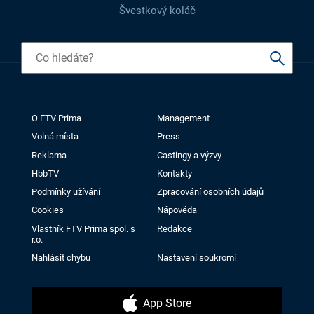
Švestkový koláč
O FTV Prima
Management
Volná místa
Press
Reklama
Castingy a výzvy
HbbTV
Kontakty
Podmínky užívání
Zpracování osobních údajů
Cookies
Nápověda
Vlastník FTV Prima spol. s
Redakce
r.o.
Nahlásit chybu
Nastavení soukromí
App Store