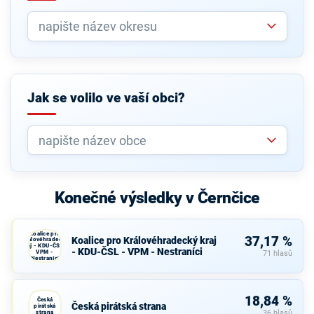
Jak se volilo ve vaší obci?
Konečné výsledky v Černčice
Koalice pro
37,17 %
Koalice pro Královéhradecký kraj
Královéhradecký
kraj - KDU-ČSL -
- KDU-ČSL - VPM - Nestraníci
VPM -
71 hlasů
Nestraníci
18,84 %
Česká
Česká pirátská strana
pirátská
strana
36 hlasů