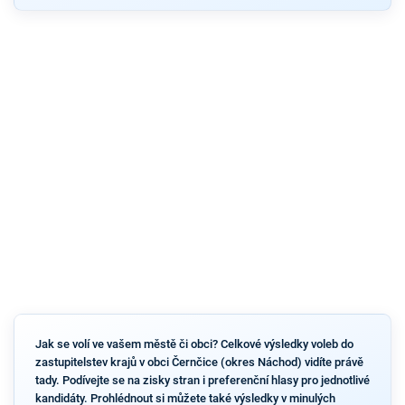
Jak se volí ve vašem městě či obci? Celkové výsledky voleb do
zastupitelstev krajů v obci Černčice (okres Náchod) vidíte právě
tady. Podívejte se na zisky stran i preferenční hlasy pro jednotlivé
kandidáty. Prohlédnout si můžete také výsledky v minulých