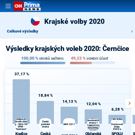
Krajské volby 2020
Celkové výsledky
Výsledky krajských voleb 2020: Černčice
100,00
%
49,23
%
okrsků sečteno
volební účast
37,17 %
18,84 %
14,13 %
12,04 %
6,28 %
SPOLU
Občanská
Koalice pro
PRO KRAJ
demokratická
Česká
Královéhradecký
-
strana +
kraj - KDU-ČSL -
pirátská
ANO 2011
Osobnosti
STAROSTOVÉ
VPM -
strana
kraje,
A NEZÁVISLÍ a
Nestraníci
ČSSD a
VÝCHODOČEŠI
Zelení
Koalice
Česká
Občanská
SPOLU
S