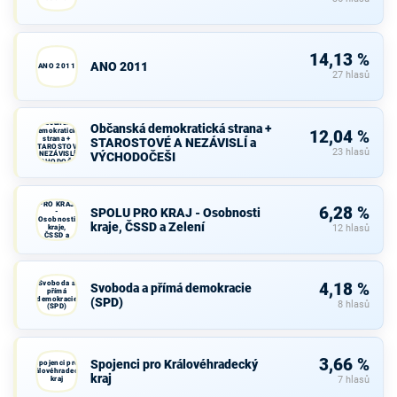
14,13 %
ANO 2011
ANO 2011
27 hlasů
Občanská
Občanská demokratická strana +
demokratická
12,04 %
strana +
STAROSTOVÉ A NEZÁVISLÍ a
STAROSTOVÉ
23 hlasů
A NEZÁVISLÍ a
VÝCHODOČEŠI
VÝCHODOČEŠI
SPOLU
PRO KRAJ
6,28 %
SPOLU PRO KRAJ - Osobnosti
-
Osobnosti
kraje, ČSSD a Zelení
kraje,
12 hlasů
ČSSD a
Zelení
Svoboda a
4,18 %
Svoboda a přímá demokracie
přímá
demokracie
(SPD)
8 hlasů
(SPD)
3,66 %
Spojenci pro Královéhradecký
Spojenci pro
Královéhradecký
kraj
kraj
7 hlasů