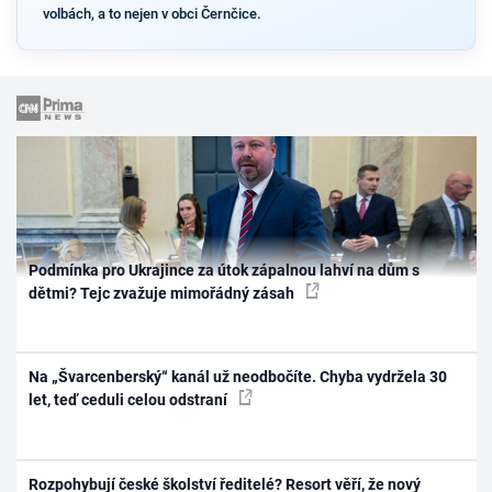
volbách, a to nejen v obci Černčice.
Podmínka pro Ukrajince za útok zápalnou lahví na dům s
dětmi? Tejc zvažuje mimořádný zásah
Na „Švarcenberský“ kanál už neodbočíte. Chyba vydržela 30
let, teď ceduli celou odstraní
Rozpohybují české školství ředitelé? Resort věří, že nový