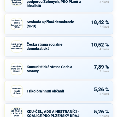
a podporou
podporou Zelených, PRO Plzeň a
8 hlasů
Zelených,
Idealistů
PRO Plzeň a
Idealistů
Svoboda a
18,42 %
Svoboda a přímá demokracie
přímá
demokracie
(SPD)
7 hlasů
(SPD)
10,52 %
Česká strana sociálně
Česká strana
sociálně
demokratická
demokratická
4 hlasů
7,89 %
Komunistická strana Čech a
Komunistická
strana Čech a
Moravy
Moravy
3 hlasů
5,26 %
Trikolóra
Trikolóra hnutí občanů
hnutí
občanů
2 hlasů
KDU-ČSL,
ADS A
5,26 %
KDU-ČSL, ADS A NESTRANÍCI -
NESTRANÍCI
- KOALICE
KOALICE PRO PLZEŇSKÝ KRAJ
PRO
2 hlasů