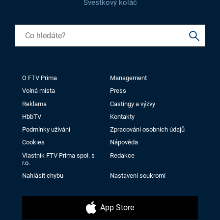
Švestkový koláč
O FTV Prima
Management
Volná místa
Press
Reklama
Castingy a výzvy
HbbTV
Kontakty
Podmínky užívání
Zpracování osobních údajů
Cookies
Nápověda
Vlastník FTV Prima spol. s
Redakce
r.o.
Nahlásit chybu
Nastavení soukromí
App Store