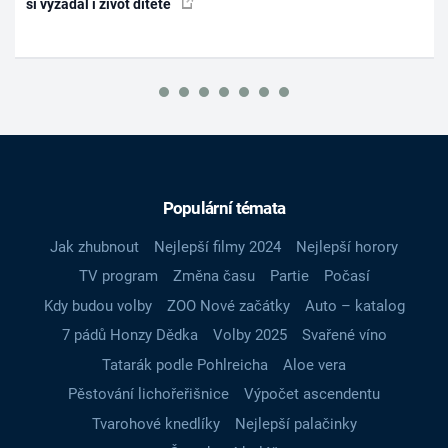
si vyžádal i život dítěte
Populární témata
Jak zhubnout
Nejlepší filmy 2024
Nejlepší horory
TV program
Změna času
Partie
Počasí
Kdy budou volby
ZOO Nové začátky
Auto – katalog
7 pádů Honzy Dědka
Volby 2025
Svařené víno
Tatarák podle Pohlreicha
Aloe vera
Pěstování lichořeřišnice
Výpočet ascendentu
Tvarohové knedlíky
Nejlepší palačinky