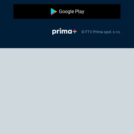
Google Play
© FTV Prima spol. s r.o.