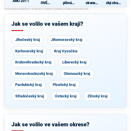
ANO 2011
OVÉ
přímá
strana
cká strana
(STAN) s
demokraci
sociálně
Čech a
JOSEFEM
e (SPD)
demokrati
Moravy
BERNARD
cká
EM a
Jak se volilo ve vašem kraji?
podporou
Zelených,
PRO Plzeň
a Idealistů
Jihočeský kraj
Jihomoravský kraj
Karlovarský kraj
Kraj Vysočina
Královéhradecký kraj
Liberecký kraj
Moravskoslezský kraj
Olomoucký kraj
Pardubický kraj
Plzeňský kraj
Středočeský kraj
Ústecký kraj
Zlínský kraj
Jak se volilo ve vašem okrese?