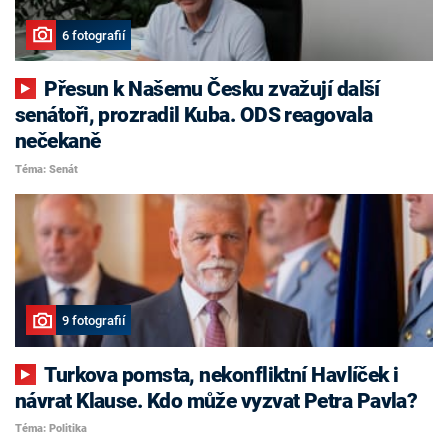
6 fotografií
Přesun k Našemu Česku zvažují další
senátoři, prozradil Kuba. ODS reagovala
nečekaně
Téma: Senát
9 fotografií
Turkova pomsta, nekonfliktní Havlíček i
návrat Klause. Kdo může vyzvat Petra Pavla?
Téma: Politika