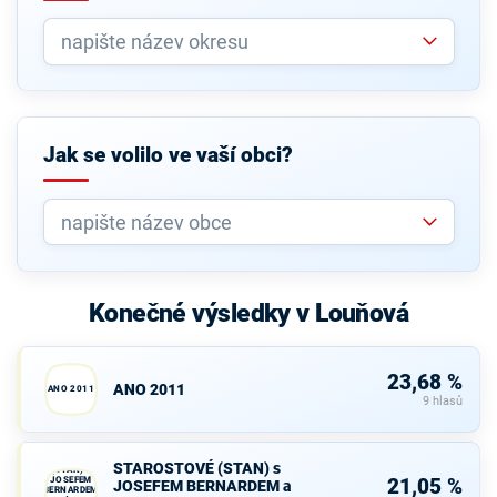
Jak se volilo ve vaší obci?
Konečné výsledky v Louňová
23,68 %
ANO 2011
ANO 2011
9 hlasů
STAROSTOVÉ
STAROSTOVÉ (STAN) s
(STAN) s
JOSEFEM
21,05 %
JOSEFEM BERNARDEM a
BERNARDEM