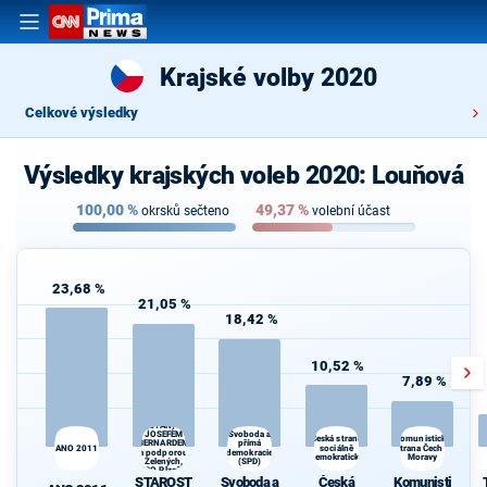
Krajské volby 2020
Celkové výsledky
Výsledky krajských voleb 2020: Louňová
100,00
%
49,37
%
okrsků sečteno
volební účast
23,68 %
21,05 %
18,42 %
10,52 %
7,89 %
STAROSTOVÉ
(STAN) s
JOSEFEM
Svoboda a
Česká strana
Komunistická
přímá
BERNARDEM
ANO 2011
sociálně
strana Čech a
a podporou
demokracie
demokratická
Moravy
Zelených,
(SPD)
PRO Plzeň a
STAROST
Svoboda a
Česká
Komunisti
Idealistů