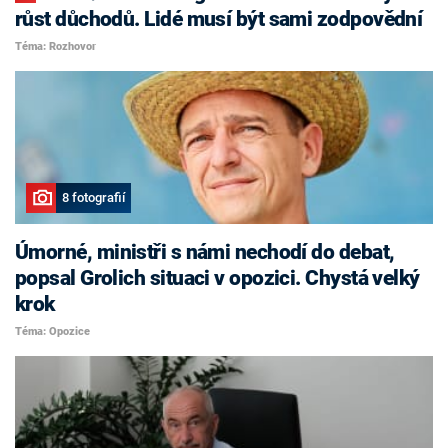
růst důchodů. Lidé musí být sami zodpovědní
Téma: Rozhovor
8 fotografií
Úmorné, ministři s námi nechodí do debat,
popsal Grolich situaci v opozici. Chystá velký
krok
Téma: Opozice