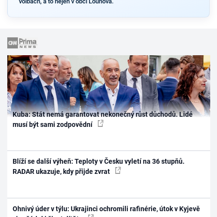
volbách, a to nejen v obci Louňová.
Kuba: Stát nemá garantovat nekonečný růst důchodů. Lidé
musí být sami zodpovědní
Blíží se další výheň: Teploty v Česku vyletí na 36 stupňů.
RADAR ukazuje, kdy přijde zvrat
Ohnivý úder v týlu: Ukrajinci ochromili rafinérie, útok v Kyjevě