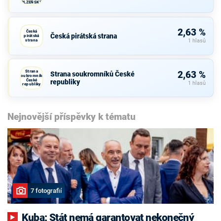
PLZEŇSKÝ
KRAJ
2,63 %
Česká
Česká pirátská strana
pirátská
strana
1 hlasů
Strana
2,63 %
Strana soukromníků České
soukromníků
České
republiky
1 hlasů
republiky
Nejnovější příspěvky k tématu
7 fotografií
Kuba: Stát nemá garantovat nekonečný