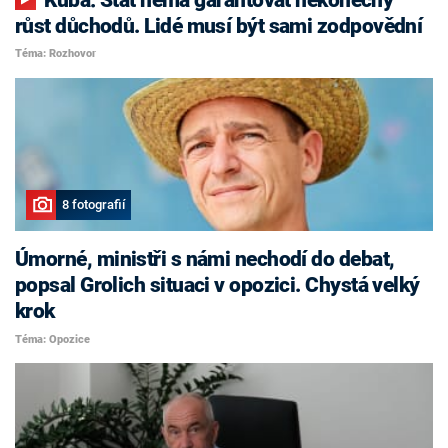
růst důchodů. Lidé musí být sami zodpovědní
Téma: Rozhovor
8 fotografií
Úmorné, ministři s námi nechodí do debat,
popsal Grolich situaci v opozici. Chystá velký
krok
Téma: Opozice