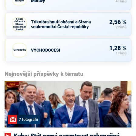
Moravy
Moravy
4 hlasů
Trikolóra
hnutí
2,56 %
Trikolóra hnutí občanů a Strana
občanů a
Strana
soukromníků České republiky
soukromníků
2 hlasů
České
republiky
1,28 %
VÝCHODOČEŠI
VÝCHODOČEŠI
1 hlasů
Nejnovější příspěvky k tématu
7 fotografií
Kuba: Stát nemá garantovat nekonečný