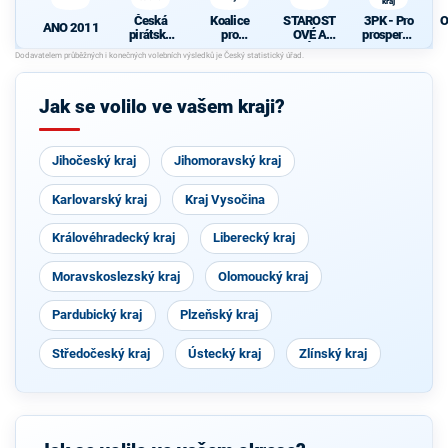
kraj
Česká
Koalice
STAROST
3PK - Pro
O
ANO 2011
pirátská
pro
OVÉ A
prosperují
strana
Pardubick
NEZÁVISL
cí
ý kraj
Í
Pardubick
ý kraj
Jak se volilo ve vašem kraji?
Jihočeský kraj
Jihomoravský kraj
Karlovarský kraj
Kraj Vysočina
Královéhradecký kraj
Liberecký kraj
Moravskoslezský kraj
Olomoucký kraj
Pardubický kraj
Plzeňský kraj
Středočeský kraj
Ústecký kraj
Zlínský kraj