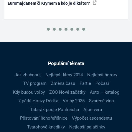
Euromajdanem či Krymem a kdo je diktátor?
Populární témata
Jak zhubnout
Nejlepší filmy 2024
Nejlepší horory
TV program
Změna času
Partie
Počasí
Kdy budou volby
ZOO Nové začátky
Auto – katalog
7 pádů Honzy Dědka
Volby 2025
Svařené víno
Tatarák podle Pohlreicha
Aloe vera
Pěstování lichořeřišnice
Výpočet ascendentu
Tvarohové knedlíky
Nejlepší palačinky