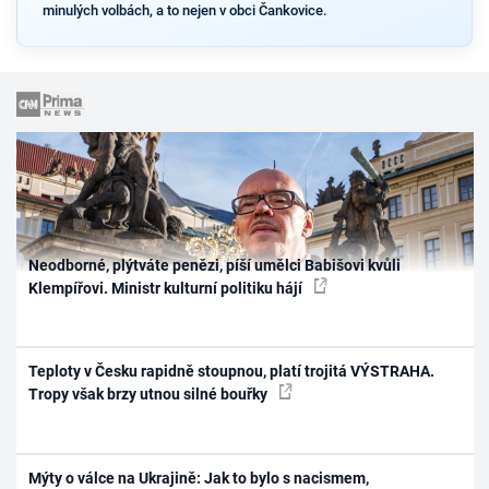
minulých volbách, a to nejen v obci Čankovice.
Neodborné, plýtváte penězi, píší umělci Babišovi kvůli
Klempířovi. Ministr kulturní politiku hájí
Teploty v Česku rapidně stoupnou, platí trojitá VÝSTRAHA.
Tropy však brzy utnou silné bouřky
Mýty o válce na Ukrajině: Jak to bylo s nacismem,