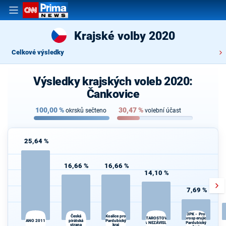
Krajské volby 2020
Celkové výsledky
Výsledky krajských voleb 2020:
Čankovice
100,00
%
30,47
%
okrsků sečteno
volební účast
25,64 %
16,66 %
16,66 %
14,10 %
7,69 %
3PK - Pro
Česká
Koalice pro
prosperující
STAROSTOVÉ
ANO 2011
pirátská
Pardubický
A NEZÁVISLÍ
Pardubický
strana
kraj