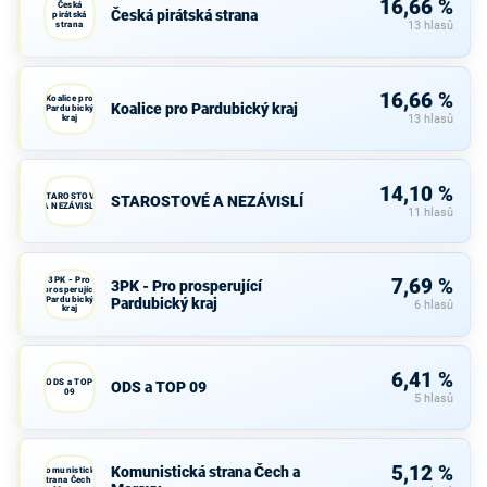
16,66 %
Česká
Česká pirátská strana
pirátská
strana
13 hlasů
16,66 %
Koalice pro
Koalice pro Pardubický kraj
Pardubický
kraj
13 hlasů
14,10 %
STAROSTOVÉ
STAROSTOVÉ A NEZÁVISLÍ
A NEZÁVISLÍ
11 hlasů
3PK - Pro
7,69 %
3PK - Pro prosperující
prosperující
Pardubický
Pardubický kraj
6 hlasů
kraj
6,41 %
ODS a TOP
ODS a TOP 09
09
5 hlasů
5,12 %
Komunistická strana Čech a
Komunistická
strana Čech a