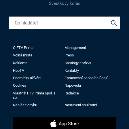
Švestkový koláč
O FTV Prima
Management
Volná místa
Press
Reklama
Castingy a výzvy
HbbTV
Kontakty
Podmínky užívání
Zpracování osobních údajů
Cookies
Nápověda
Vlastník FTV Prima spol. s
Redakce
r.o.
Nahlásit chybu
Nastavení soukromí
App Store