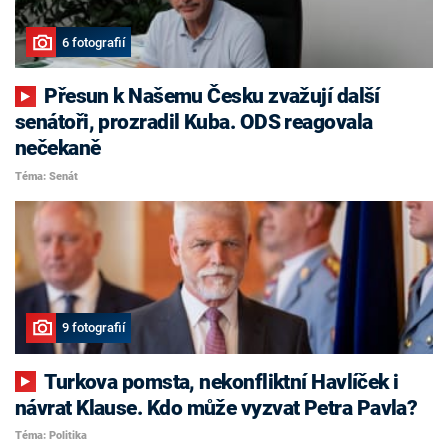
6 fotografií
Přesun k Našemu Česku zvažují další
senátoři, prozradil Kuba. ODS reagovala
nečekaně
Téma: Senát
9 fotografií
Turkova pomsta, nekonfliktní Havlíček i
návrat Klause. Kdo může vyzvat Petra Pavla?
Téma: Politika