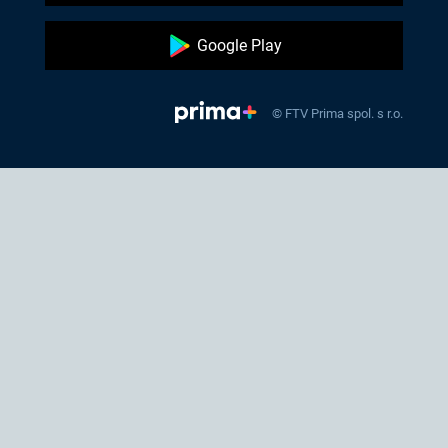
Google Play
© FTV Prima spol. s r.o.