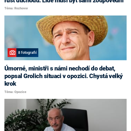
růst důchodů. Lidé musí být sami zodpovědní
Téma: Rozhovor
8 fotografií
Úmorné, ministři s námi nechodí do debat,
popsal Grolich situaci v opozici. Chystá velký
krok
Téma: Opozice