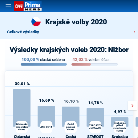
Krajské volby 2020
Celkové výsledky
Výsledky krajských voleb 2020: Nižbor
100,00
%
42,02
%
okrsků sečteno
volební účast
30,01 %
16,69 %
16,10 %
14,78 %
4,97 %
Svoboda a
Občanská
Česká
přímá
STAROSTOVÉ
demokratická
ANO 2011
pirátská
A NEZÁVISLÍ
demokracie
strana
strana
(SPD)
Občanská
Česká
STAROST
Svoboda a