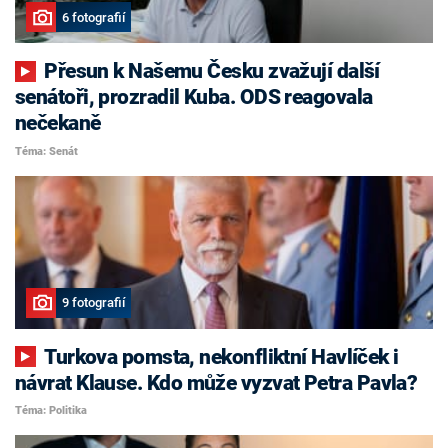
6 fotografií
Přesun k Našemu Česku zvažují další
senátoři, prozradil Kuba. ODS reagovala
nečekaně
Téma: Senát
9 fotografií
Turkova pomsta, nekonfliktní Havlíček i
návrat Klause. Kdo může vyzvat Petra Pavla?
Téma: Politika