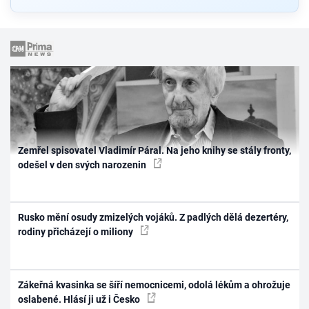
Zemřel spisovatel Vladimír Páral. Na jeho knihy se stály fronty,
odešel v den svých narozenin
Rusko mění osudy zmizelých vojáků. Z padlých dělá dezertéry,
rodiny přicházejí o miliony
Zákeřná kvasinka se šíří nemocnicemi, odolá lékům a ohrožuje
oslabené. Hlásí ji už i Česko