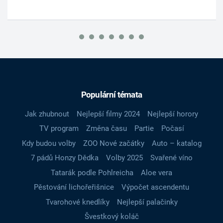
Populární témata
Jak zhubnout
Nejlepší filmy 2024
Nejlepší horory
TV program
Změna času
Partie
Počasí
Kdy budou volby
ZOO Nové začátky
Auto – katalog
7 pádů Honzy Dědka
Volby 2025
Svařené víno
Tatarák podle Pohlreicha
Aloe vera
Pěstování lichořeřišnice
Výpočet ascendentu
Tvarohové knedlíky
Nejlepší palačinky
Švestkový koláč