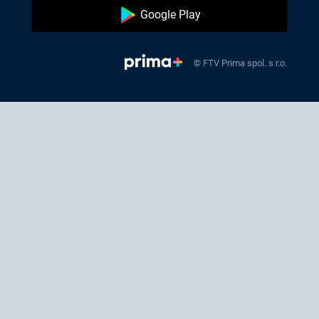
Google Play
© FTV Prima spol. s r.o.