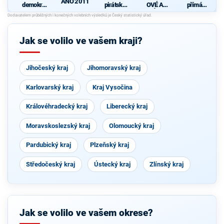
ANO 2011
demokrati
pirátská
OVÉ A
přímá
cká strana
strana
NEZÁVISL
demokraci
S
Í
e (SPD)
Jak se volilo ve vašem kraji?
Jihočeský kraj
Jihomoravský kraj
Karlovarský kraj
Kraj Vysočina
Královéhradecký kraj
Liberecký kraj
Moravskoslezský kraj
Olomoucký kraj
Pardubický kraj
Plzeňský kraj
Středočeský kraj
Ústecký kraj
Zlínský kraj
Jak se volilo ve vašem okrese?