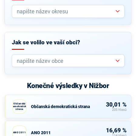
Jak se volilo ve vaší obci?
Konečné výsledky v Nižbor
30,01 %
Občanská
Občanská demokratická strana
demokratická
strana
205 hlasů
16,69 %
ANO 2011
ANO 2011
114 hlasů