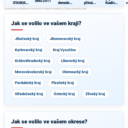
ANO 2011
STAROST
demokrati
přímá
Koalice
c
OVÉ
cká strana
demokraci
pro
e (SPD)
Olomouck
ý kraj
(KDU-
Jak se volilo ve vašem kraji?
ČSL, TOP
09, Strana
zelených,
ProOlomo
Jihočeský kraj
Jihomoravský kraj
uc)
Karlovarský kraj
Kraj Vysočina
Královéhradecký kraj
Liberecký kraj
Moravskoslezský kraj
Olomoucký kraj
Pardubický kraj
Plzeňský kraj
Středočeský kraj
Ústecký kraj
Zlínský kraj
Jak se volilo ve vašem okrese?