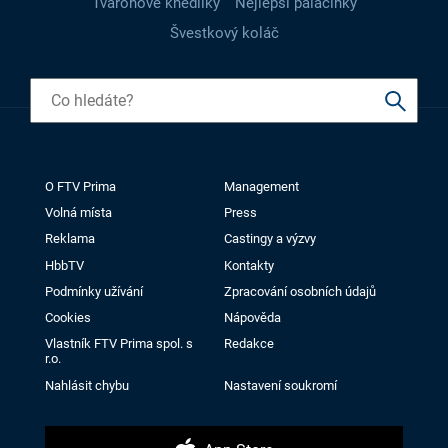
Tvarohové knedlíky
Nejlepší palačinky
Švestkový koláč
O FTV Prima
Management
Volná místa
Press
Reklama
Castingy a výzvy
HbbTV
Kontakty
Podmínky užívání
Zpracování osobních údajů
Cookies
Nápověda
Vlastník FTV Prima spol. s
Redakce
r.o.
Nahlásit chybu
Nastavení soukromí