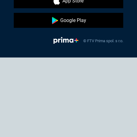
App Store
Google Play
© FTV Prima spol. s r.o.