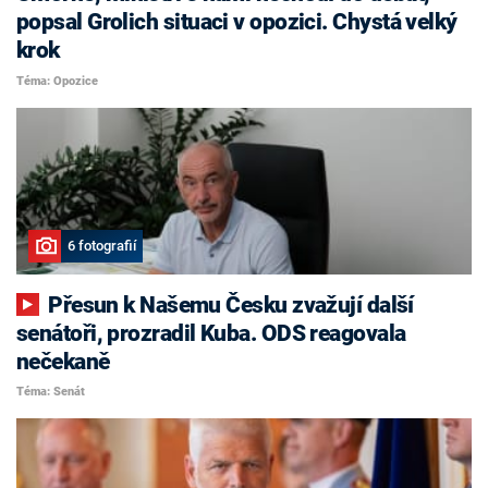
popsal Grolich situaci v opozici. Chystá velký
krok
Téma: Opozice
6 fotografií
Přesun k Našemu Česku zvažují další
senátoři, prozradil Kuba. ODS reagovala
nečekaně
Téma: Senát