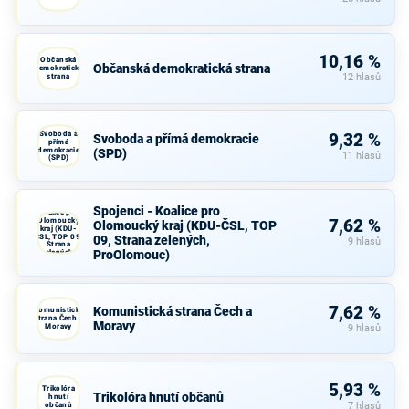
10,16 %
Občanská
Občanská demokratická strana
demokratická
strana
12 hlasů
Svoboda a
9,32 %
Svoboda a přímá demokracie
přímá
demokracie
(SPD)
11 hlasů
(SPD)
Spojenci -
Spojenci - Koalice pro
Koalice pro
Olomoucký
7,62 %
Olomoucký kraj (KDU-ČSL, TOP
kraj (KDU-
ČSL, TOP 09,
09, Strana zelených,
9 hlasů
Strana
ProOlomouc)
zelených,
ProOlomouc)
7,62 %
Komunistická strana Čech a
Komunistická
strana Čech a
Moravy
Moravy
9 hlasů
5,93 %
Trikolóra
Trikolóra hnutí občanů
hnutí
občanů
7 hlasů