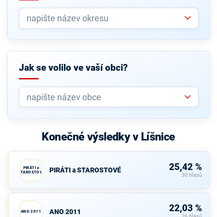
Jak se volilo ve vaší obci?
Konečné výsledky v Líšnice
25,42 %
PIRÁTI a
PIRÁTI a STAROSTOVÉ
STAROSTOVÉ
30 hlasů
22,03 %
ANO 2011
ANO 2011
26 hlasů