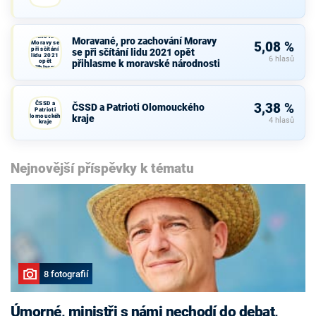
Moravané,
pro
zachování
Moravané, pro zachování Moravy
Moravy se
5,08 %
při sčítání
se při sčítání lidu 2021 opět
lidu 2021
6 hlasů
opět
přihlasme k moravské národnosti
přihlasme
k moravské
národnosti
ČSSD a
3,38 %
ČSSD a Patrioti Olomouckého
Patrioti
Olomouckého
kraje
4 hlasů
kraje
Nejnovější příspěvky k tématu
8 fotografií
Úmorné, ministři s námi nechodí do debat,