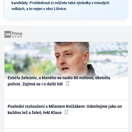
kandidáty. Prohlédnout si můžete také výsledky v minulých
volbách, a to nejen v obci Líšnice.
Exšéfa železnic, u kterého se našlo 80 milionů, obvinila
policie. Zajímá se i o další lidi
Poslední rozloučení s Milanem Knížákem: Odmítejme jako on
každou lež a faleš, řekl Klaus