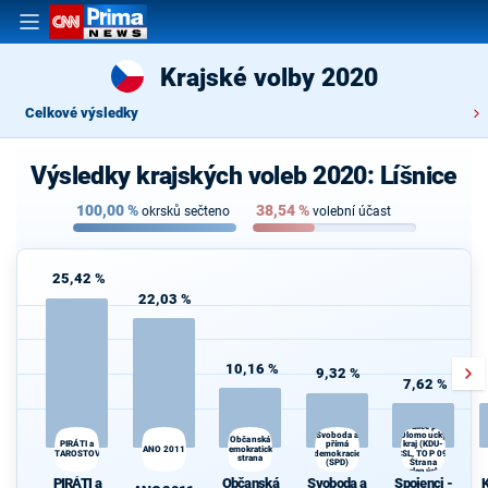
Krajské volby 2020
Celkové výsledky
Výsledky krajských voleb 2020: Líšnice
100,00
%
38,54
%
okrsků sečteno
volební účast
25,42 %
22,03 %
10,16 %
9,32 %
7,62 %
Spojenci -
Koalice pro
Svoboda a
Olomoucký
K
Občanská
PIRÁTI a
kraj (KDU-
přímá
ANO 2011
demokratická
s
STAROSTOVÉ
demokracie
ČSL, TOP 09,
strana
(SPD)
Strana
zelených,
PIRÁTI a
Občanská
Svoboda a
Spojenci -
K
ProOlomouc)