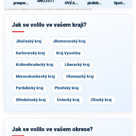
ANO 2011
prosperují
OVÉ A
pirátská
Sport
cí
NEZÁVISL
strana
Prosperita
Pardubick
Í
ý kraj
Jak se volilo ve vašem kraji?
Jihočeský kraj
Jihomoravský kraj
Karlovarský kraj
Kraj Vysočina
Královéhradecký kraj
Liberecký kraj
Moravskoslezský kraj
Olomoucký kraj
Pardubický kraj
Plzeňský kraj
Středočeský kraj
Ústecký kraj
Zlínský kraj
Jak se volilo ve vašem okrese?