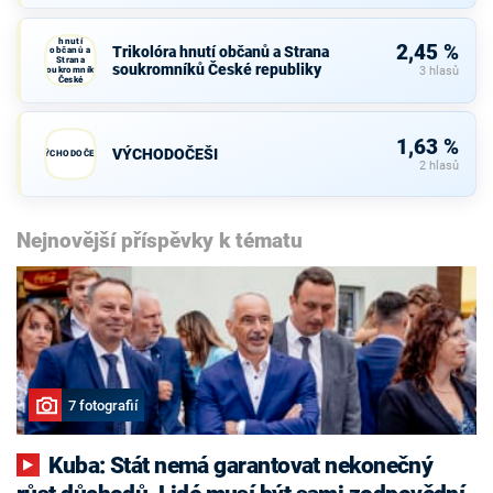
Trikolóra
hnutí
2,45 %
Trikolóra hnutí občanů a Strana
občanů a
Strana
soukromníků České republiky
soukromníků
3 hlasů
České
republiky
1,63 %
VÝCHODOČEŠI
VÝCHODOČEŠI
2 hlasů
Nejnovější příspěvky k tématu
7 fotografií
Kuba: Stát nemá garantovat nekonečný