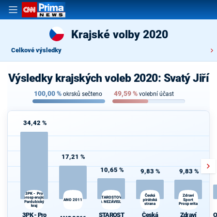
Krajské volby 2020
Celkové výsledky
Výsledky krajských voleb 2020: Svatý Jiří
100,00
%
49,59
%
okrsků sečteno
volební účast
34,42 %
17,21 %
10,65 %
9,83 %
9,83 %
3PK - Pro
Česká
Zdraví
prosperující
STAROSTOVÉ
ANO 2011
pirátská
Sport
Pardubický
A NEZÁVISLÍ
strana
Prosperita
kraj
3PK - Pro
STAROST
Česká
Zdraví
O