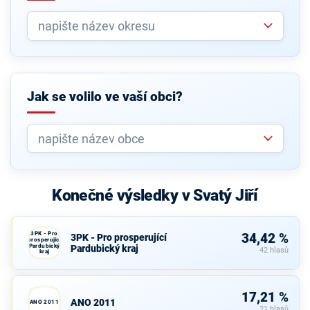
Jak se volilo ve vaší obci?
Konečné výsledky v Svatý Jiří
3PK - Pro
34,42 %
3PK - Pro prosperující
prosperující
Pardubický
Pardubický kraj
42 hlasů
kraj
17,21 %
ANO 2011
ANO 2011
21 hlasů