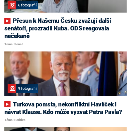
6 fotografií
Přesun k Našemu Česku zvažují další
senátoři, prozradil Kuba. ODS reagovala
nečekaně
Téma: Senát
9 fotografií
Turkova pomsta, nekonfliktní Havlíček i
návrat Klause. Kdo může vyzvat Petra Pavla?
Téma: Politika