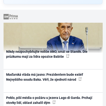
Nikdy nezpochybňujte voliče ANO, smál se Staněk. Dle
průzkumu mají za lídra opozice Babiše
Maďarská vláda má jasno: Prezidentem bude exšéf
Nejvyššího soudu Baka. Věří, že sjednotí národ
Peklo, píší média o požáru u jezera Lago di Garda. Prchají
stovky lidí, oblast zahalil dým