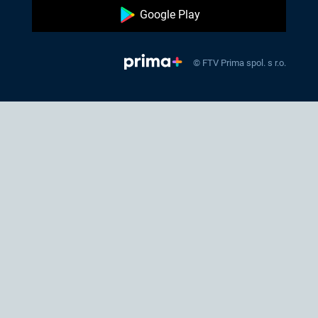
Google Play
© FTV Prima spol. s r.o.