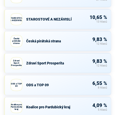
10,65 %
STAROSTOVÉ
STAROSTOVÉ A NEZÁVISLÍ
A NEZÁVISLÍ
13 hlasů
9,83 %
Česká
Česká pirátská strana
pirátská
strana
12 hlasů
9,83 %
Zdraví
Zdraví Sport Prosperita
Sport
Prosperita
12 hlasů
6,55 %
ODS a TOP
ODS a TOP 09
09
8 hlasů
4,09 %
Koalice pro
Koalice pro Pardubický kraj
Pardubický
kraj
5 hlasů