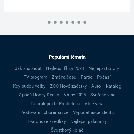
Populární témata
Jak zhubnout
Nejlepší filmy 2024
Nejlepší horory
TV program
Změna času
Partie
Počasí
Kdy budou volby
ZOO Nové začátky
Auto – katalog
7 pádů Honzy Dědka
Volby 2025
Svařené víno
Tatarák podle Pohlreicha
Aloe vera
Pěstování lichořeřišnice
Výpočet ascendentu
Tvarohové knedlíky
Nejlepší palačinky
Švestkový koláč