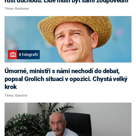
růst důchodů. Lidé musí být sami zodpovědní
Téma: Rozhovor
8 fotografií
Úmorné, ministři s námi nechodí do debat,
popsal Grolich situaci v opozici. Chystá velký
krok
Téma: Opozice