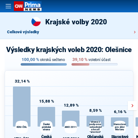
Krajské volby 2020
Celkové výsledky
Výsledky krajských voleb 2020: Olešnice
100,00
%
39,10
%
okrsků sečteno
volební účast
32,14 %
15,88 %
12,89 %
8,59 %
6,16 %
Občanská
demokratická
strana s
Česká
podporou
K
Starostové
KDU-ČSL
pirátská
ANO 2011
Svobodných
pro jižní
s
strana
a hnutí
Moravu
Starostové a
osobnosti
Česká
Občanská
Starostové
K
pro Moravu