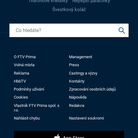
Tvarohové knedlíky
Nejlepší palačinky
Švestkový koláč
O FTV Prima
Management
Volná místa
Press
Reklama
Castingy a výzvy
HbbTV
Kontakty
Podmínky užívání
Zpracování osobních údajů
Cookies
Nápověda
Vlastník FTV Prima spol. s
Redakce
r.o.
Nahlásit chybu
Nastavení soukromí