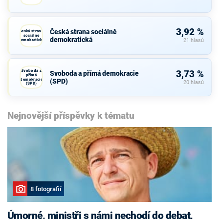
3,92 %
Česká strana sociálně
Česká strana
sociálně
demokratická
demokratická
21 hlasů
Svoboda a
3,73 %
Svoboda a přímá demokracie
přímá
demokracie
(SPD)
20 hlasů
(SPD)
Nejnovější příspěvky k tématu
8 fotografií
Úmorné, ministři s námi nechodí do debat,