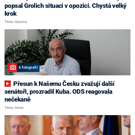
popsal Grolich situaci v opozici. Chystá velký
krok
Téma: Opozice
6 fotografií
Přesun k Našemu Česku zvažují další
senátoři, prozradil Kuba. ODS reagovala
nečekaně
Téma: Senát