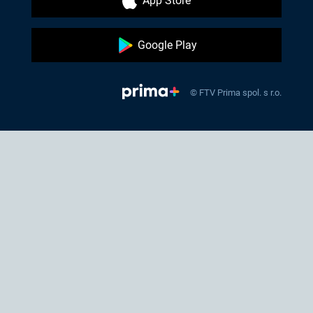
App Store
Google Play
© FTV Prima spol. s r.o.