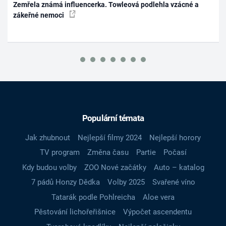
Zemřela známá influencerka. Towleová podlehla vzácné a
zákeřné nemoci
Populární témata
Jak zhubnout
Nejlepší filmy 2024
Nejlepší horory
TV program
Změna času
Partie
Počasí
Kdy budou volby
ZOO Nové začátky
Auto – katalog
7 pádů Honzy Dědka
Volby 2025
Svařené víno
Tatarák podle Pohlreicha
Aloe vera
Pěstování lichořeřišnice
Výpočet ascendentu