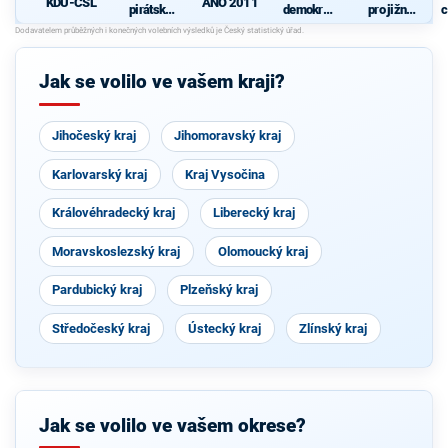
KDU-ČSL
ANO 2011
pirátská
demokrati
pro jižní
c
strana
cká strana
Moravu
s podporou
Svobodný
ch a hnutí
Jak se volilo ve vašem kraji?
Starostové
a
osobnosti
pro
Jihočeský kraj
Jihomoravský kraj
Moravu
Karlovarský kraj
Kraj Vysočina
Královéhradecký kraj
Liberecký kraj
Moravskoslezský kraj
Olomoucký kraj
Pardubický kraj
Plzeňský kraj
Středočeský kraj
Ústecký kraj
Zlínský kraj
Jak se volilo ve vašem okrese?