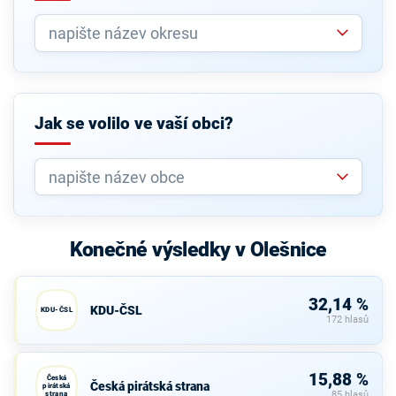
Jak se volilo ve vaší obci?
Konečné výsledky v Olešnice
32,14 %
KDU-ČSL
KDU-ČSL
172 hlasů
15,88 %
Česká
Česká pirátská strana
pirátská
strana
85 hlasů