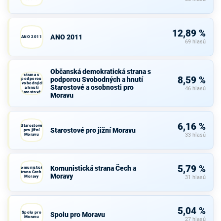
12,89 %
ANO 2011
ANO 2011
69 hlasů
Občanská
Občanská demokratická strana s
demokratická
strana s
8,59 %
podporou Svobodných a hnutí
podporou
Svobodných
Starostové a osobnosti pro
a hnutí
46 hlasů
Starostové a
Moravu
osobnosti
pro Moravu
6,16 %
Starostové
Starostové pro jižní Moravu
pro jižní
Moravu
33 hlasů
5,79 %
Komunistická strana Čech a
Komunistická
strana Čech a
Moravy
Moravy
31 hlasů
5,04 %
Spolu pro
Spolu pro Moravu
Moravu
27 hlasů