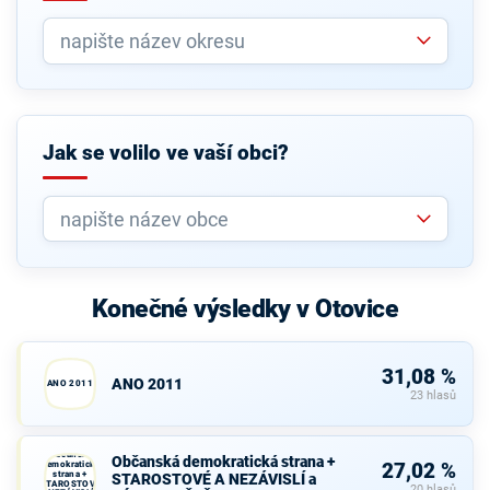
Jak se volilo ve vaší obci?
Konečné výsledky v Otovice
31,08 %
ANO 2011
ANO 2011
23 hlasů
Občanská
Občanská demokratická strana +
demokratická
27,02 %
strana +
STAROSTOVÉ A NEZÁVISLÍ a
STAROSTOVÉ
20 hlasů