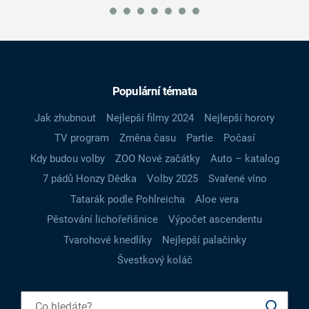
Populární témata
Jak zhubnout
Nejlepší filmy 2024
Nejlepší horory
TV program
Změna času
Partie
Počasí
Kdy budou volby
ZOO Nové začátky
Auto – katalog
7 pádů Honzy Dědka
Volby 2025
Svařené víno
Tatarák podle Pohlreicha
Aloe vera
Pěstování lichořeřišnice
Výpočet ascendentu
Tvarohové knedlíky
Nejlepší palačinky
Švestkový koláč