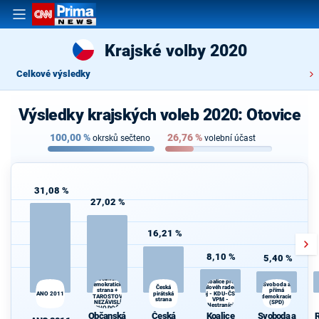
Krajské volby 2020
Celkové výsledky
Výsledky krajských voleb 2020: Otovice
100,00
%
26,76
%
okrsků sečteno
volební účast
31,08 %
27,02 %
16,21 %
8,10 %
5,40 %
Občanská
Koalice pro
demokratická
Svoboda a
Královéhradecký
Česká
přímá
strana +
ANO 2011
pirátská
kraj - KDU-ČSL -
STAROSTOVÉ
demokracie
s
strana
VPM -
A NEZÁVISLÍ a
(SPD)
Nestraníci
VÝCHODOČEŠI
Občanská
Česká
Koalice
Svoboda a