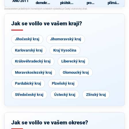
ANO 2011
demokrati
pirátská
pro
přímá
cká strana
strana
Královéhra
demokraci
+
decký kraj
e (SPD)
STAROST
- KDU-
OVÉ A
ČSL -
Jak se volilo ve vašem kraji?
NEZÁVISL
VPM -
Í a
Nestraníci
VÝCHODO
ČEŠI
Jihočeský kraj
Jihomoravský kraj
Karlovarský kraj
Kraj Vysočina
Královéhradecký kraj
Liberecký kraj
Moravskoslezský kraj
Olomoucký kraj
Pardubický kraj
Plzeňský kraj
Středočeský kraj
Ústecký kraj
Zlínský kraj
Jak se volilo ve vašem okrese?