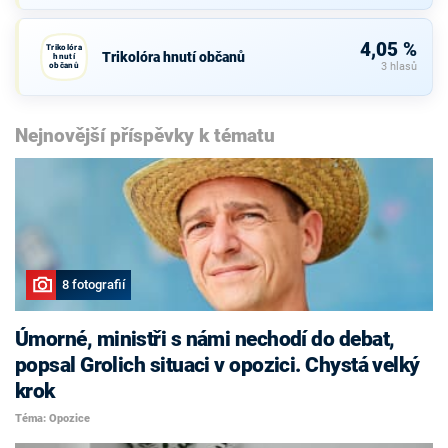
4,05 %
Trikolóra
Trikolóra hnutí občanů
hnutí
občanů
3 hlasů
Nejnovější příspěvky k tématu
8 fotografií
Úmorné, ministři s námi nechodí do debat,
popsal Grolich situaci v opozici. Chystá velký
krok
Téma: Opozice