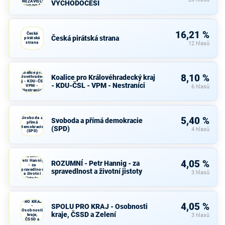
A NEZÁVISLÍ a
VÝCHODOČEŠI
VÝCHODOČEŠI
16,21 %
Česká
Česká pirátská strana
pirátská
strana
12 hlasů
Koalice pro
8,10 %
Koalice pro Královéhradecký kraj
Královéhradecký
kraj - KDU-ČSL -
- KDU-ČSL - VPM - Nestraníci
VPM -
6 hlasů
Nestraníci
Svoboda a
5,40 %
Svoboda a přímá demokracie
přímá
demokracie
(SPD)
4 hlasů
(SPD)
ROZUMNÍ -
Petr Hannig
4,05 %
ROZUMNÍ - Petr Hannig - za
- za
spravedlnost
spravedlnost a životní jistoty
3 hlasů
a životní
jistoty
SPOLU
PRO KRAJ
4,05 %
SPOLU PRO KRAJ - Osobnosti
-
Osobnosti
kraje, ČSSD a Zelení
kraje,
3 hlasů
ČSSD a
Zelení