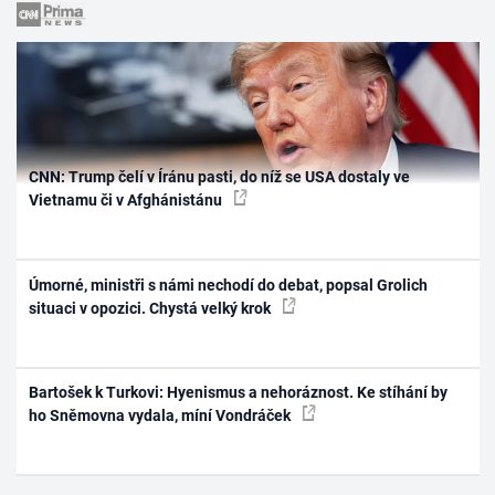
CNN: Trump čelí v Íránu pasti, do níž se USA dostaly ve
Vietnamu či v Afghánistánu
Úmorné, ministři s námi nechodí do debat, popsal Grolich
situaci v opozici. Chystá velký krok
Bartošek k Turkovi: Hyenismus a nehoráznost. Ke stíhání by
ho Sněmovna vydala, míní Vondráček