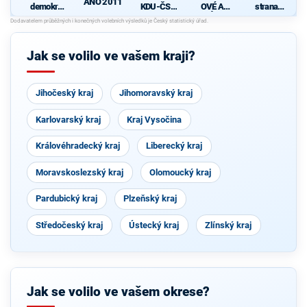
ANO 2011
demokrati
KDU-ČSL
OVÉ A
strana
cká strana
- Společně
NEZÁVISL
sociálně
d
pro jižní
Í
demokrati
Čechy
cká
Jak se volilo ve vašem kraji?
Jihočeský kraj
Jihomoravský kraj
Karlovarský kraj
Kraj Vysočina
Královéhradecký kraj
Liberecký kraj
Moravskoslezský kraj
Olomoucký kraj
Pardubický kraj
Plzeňský kraj
Středočeský kraj
Ústecký kraj
Zlínský kraj
Jak se volilo ve vašem okrese?