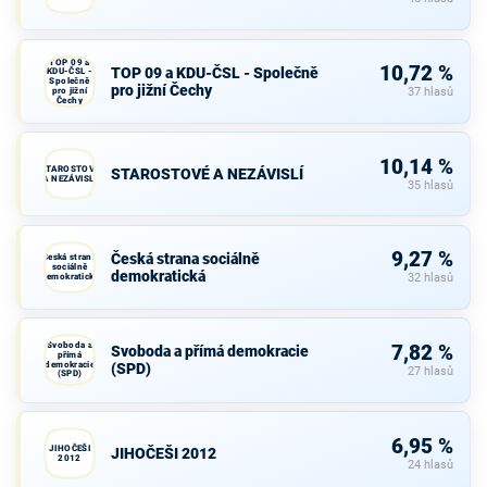
TOP 09 a
10,72 %
TOP 09 a KDU-ČSL - Společně
KDU-ČSL -
Společně
pro jižní Čechy
pro jižní
37 hlasů
Čechy
10,14 %
STAROSTOVÉ
STAROSTOVÉ A NEZÁVISLÍ
A NEZÁVISLÍ
35 hlasů
9,27 %
Česká strana sociálně
Česká strana
sociálně
demokratická
demokratická
32 hlasů
Svoboda a
7,82 %
Svoboda a přímá demokracie
přímá
demokracie
(SPD)
27 hlasů
(SPD)
6,95 %
JIHOČEŠI
JIHOČEŠI 2012
2012
24 hlasů