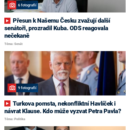
6 fotografií
Přesun k Našemu Česku zvažují další
senátoři, prozradil Kuba. ODS reagovala
nečekaně
Téma: Senát
9 fotografií
Turkova pomsta, nekonfliktní Havlíček i
návrat Klause. Kdo může vyzvat Petra Pavla?
Téma: Politika