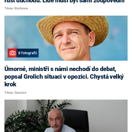
růst důchodů. Lidé musí být sami zodpovědní
Téma: Rozhovor
8 fotografií
Úmorné, ministři s námi nechodí do debat,
popsal Grolich situaci v opozici. Chystá velký
krok
Téma: Opozice