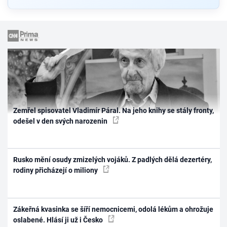
Zemřel spisovatel Vladimír Páral. Na jeho knihy se stály fronty,
odešel v den svých narozenin
Rusko mění osudy zmizelých vojáků. Z padlých dělá dezertéry,
rodiny přicházejí o miliony
Zákeřná kvasinka se šíří nemocnicemi, odolá lékům a ohrožuje
oslabené. Hlásí ji už i Česko