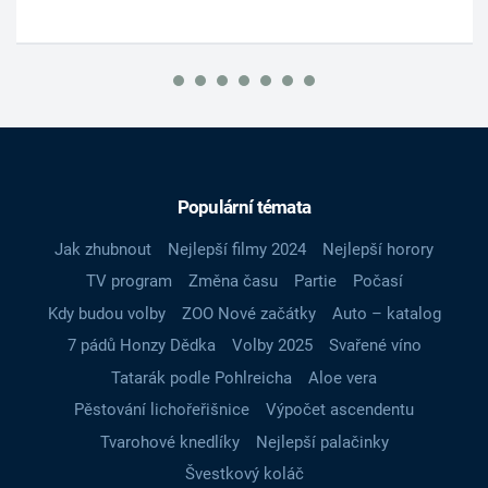
Populární témata
Jak zhubnout
Nejlepší filmy 2024
Nejlepší horory
TV program
Změna času
Partie
Počasí
Kdy budou volby
ZOO Nové začátky
Auto – katalog
7 pádů Honzy Dědka
Volby 2025
Svařené víno
Tatarák podle Pohlreicha
Aloe vera
Pěstování lichořeřišnice
Výpočet ascendentu
Tvarohové knedlíky
Nejlepší palačinky
Švestkový koláč