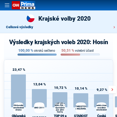
Krajské volby 2020
Celkové výsledky
Výsledky krajských voleb 2020: Hosín
100,00
%
50,51
%
okrsků sečteno
volební účast
23,47 %
13,04 %
10,72 %
10,14 %
9,27 %
TOP 09 a
Občanská
KDU-ČSL -
Česká strana
STAROSTOVÉ
demokratická
ANO 2011
Společně
sociálně
A NEZÁVISLÍ
strana
pro jižní
demokratická
Čechy
Občanská
TOP 09 a
STAROST
Česká
S