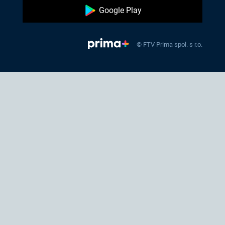
Google Play
© FTV Prima spol. s r.o.