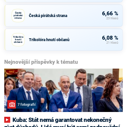
6,66 %
Česká
Česká pirátská strana
pirátská
strana
23 hlasů
6,08 %
Trikolóra
Trikolóra hnutí občanů
hnutí
občanů
21 hlasů
Nejnovější příspěvky k tématu
7 fotografií
Kuba: Stát nemá garantovat nekonečný