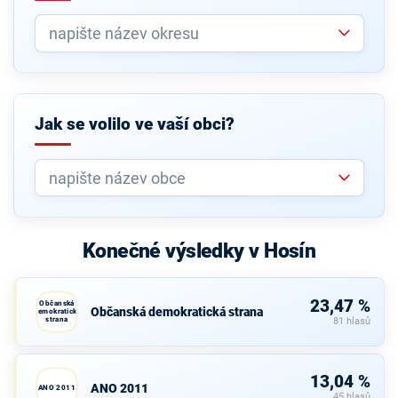
Jak se volilo ve vaší obci?
Konečné výsledky v Hosín
23,47 %
Občanská
Občanská demokratická strana
demokratická
strana
81 hlasů
13,04 %
ANO 2011
ANO 2011
45 hlasů