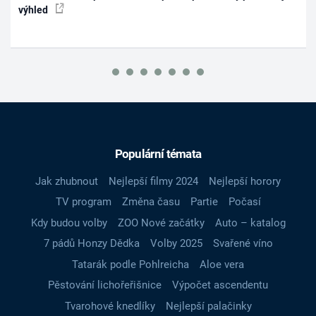
výhled
Populární témata
Jak zhubnout
Nejlepší filmy 2024
Nejlepší horory
TV program
Změna času
Partie
Počasí
Kdy budou volby
ZOO Nové začátky
Auto – katalog
7 pádů Honzy Dědka
Volby 2025
Svařené víno
Tatarák podle Pohlreicha
Aloe vera
Pěstování lichořeřišnice
Výpočet ascendentu
Tvarohové knedlíky
Nejlepší palačinky