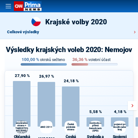
Krajské volby 2020
Celkové výsledky
Výsledky krajských voleb 2020: Nemojov
100,00
%
36,36
%
okrsků sečteno
volební účast
27,90 %
26,97 %
24,18 %
5,58 %
4,18 %
Občanská
demokratická
Svoboda a
Česká
Spojenci pro
strana +
přímá
ANO 2011
pirátská
Královéhradecký
STAROSTOVÉ
demokracie
strana
kraj
A NEZÁVISLÍ a
(SPD)
VÝCHODOČEŠI
Občanská
Česká
Svoboda a
Spojenci