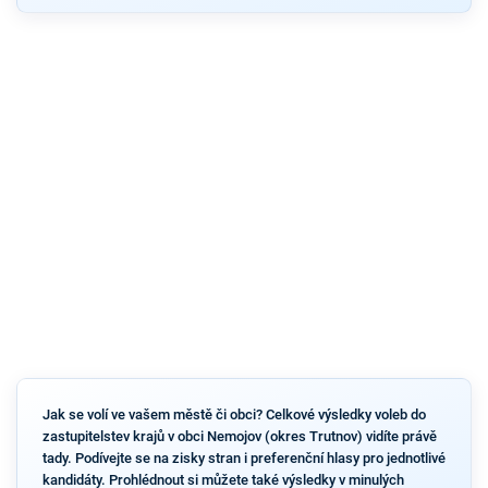
Jak se volí ve vašem městě či obci? Celkové výsledky voleb do
zastupitelstev krajů v obci Nemojov (okres Trutnov) vidíte právě
tady. Podívejte se na zisky stran i preferenční hlasy pro jednotlivé
kandidáty. Prohlédnout si můžete také výsledky v minulých