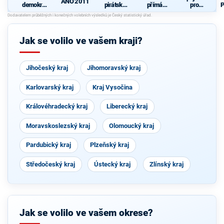
ANO 2011
demokrati
pirátská
přímá
pro
P
cká strana
strana
demokraci
Královéhra
+
e (SPD)
decký kraj
O
STAROST
OVÉ A
Jak se volilo ve vašem kraji?
NEZÁVISL
Í a
VÝCHODO
ČEŠI
Jihočeský kraj
Jihomoravský kraj
Karlovarský kraj
Kraj Vysočina
Královéhradecký kraj
Liberecký kraj
Moravskoslezský kraj
Olomoucký kraj
Pardubický kraj
Plzeňský kraj
Středočeský kraj
Ústecký kraj
Zlínský kraj
Jak se volilo ve vašem okrese?