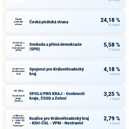
58 hlasů
24,18 %
Česká
Česká pirátská strana
pirátská
strana
52 hlasů
Svoboda a
5,58 %
Svoboda a přímá demokracie
přímá
demokracie
(SPD)
12 hlasů
(SPD)
4,18 %
Spojenci pro Královéhradecký
Spojenci pro
Královéhradecký
kraj
kraj
9 hlasů
SPOLU
PRO KRAJ
3,25 %
SPOLU PRO KRAJ - Osobnosti
-
Osobnosti
kraje, ČSSD a Zelení
kraje,
7 hlasů
ČSSD a
Zelení
Koalice pro
2,79 %
Koalice pro Královéhradecký kraj
Královéhradecký
kraj - KDU-ČSL -
- KDU-ČSL - VPM - Nestraníci
VPM -
6 hlasů
Nestraníci