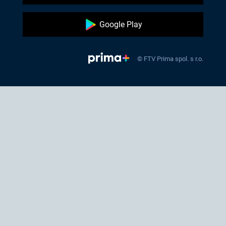
Google Play
© FTV Prima spol. s r.o.