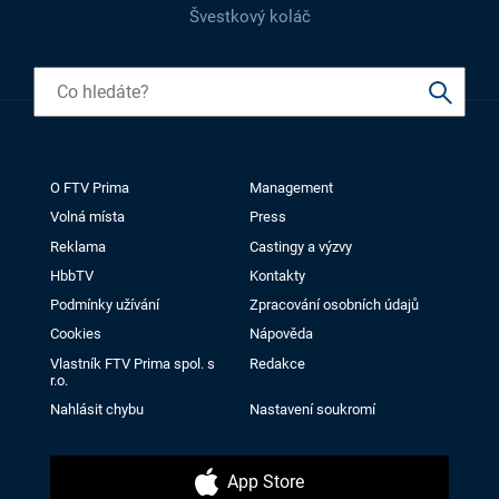
Švestkový koláč
O FTV Prima
Management
Volná místa
Press
Reklama
Castingy a výzvy
HbbTV
Kontakty
Podmínky užívání
Zpracování osobních údajů
Cookies
Nápověda
Vlastník FTV Prima spol. s
Redakce
r.o.
Nahlásit chybu
Nastavení soukromí
App Store