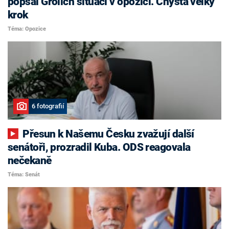
popsal Grolich situaci v opozici. Chystá velký
krok
Téma: Opozice
6 fotografií
Přesun k Našemu Česku zvažují další
senátoři, prozradil Kuba. ODS reagovala
nečekaně
Téma: Senát