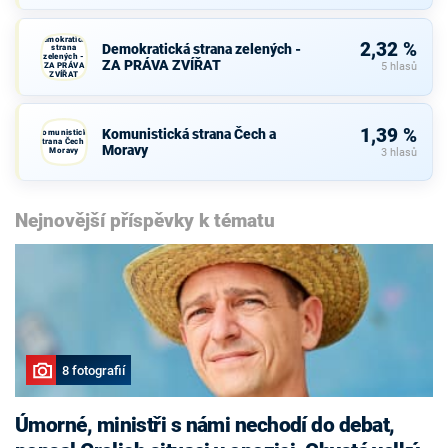
Demokratická
2,32 %
Demokratická strana zelených -
strana
zelených -
ZA PRÁVA ZVÍŘAT
ZA PRÁVA
5 hlasů
ZVÍŘAT
1,39 %
Komunistická strana Čech a
Komunistická
strana Čech a
Moravy
Moravy
3 hlasů
Nejnovější příspěvky k tématu
8 fotografií
Úmorné, ministři s námi nechodí do debat,