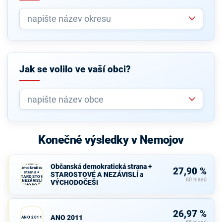
Jak se volilo ve vaší obci?
Konečné výsledky v Nemojov
Občanská
Občanská demokratická strana +
demokratická
27,90 %
strana +
STAROSTOVÉ A NEZÁVISLÍ a
STAROSTOVÉ
60 hlasů
A NEZÁVISLÍ a
VÝCHODOČEŠI
VÝCHODOČEŠI
26,97 %
ANO 2011
ANO 2011