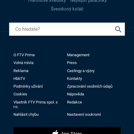
Tvarohové knedlíky
Nejlepší palačinky
Švestkový koláč
O FTV Prima
Management
Volná místa
Press
Reklama
Castingy a výzvy
HbbTV
Kontakty
Podmínky užívání
Zpracování osobních údajů
Cookies
Nápověda
Vlastník FTV Prima spol. s
Redakce
r.o.
Nahlásit chybu
Nastavení soukromí
App Store