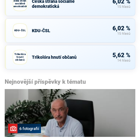
6,02 %
Česká strana sociálně
Česká strana
sociálně
demokratická
demokratická
15 hlasů
6,02 %
KDU-ČSL
KDU-ČSL
15 hlasů
5,62 %
Trikolóra
Trikolóra hnutí občanů
hnutí
občanů
14 hlasů
Nejnovější příspěvky k tématu
6 fotografií