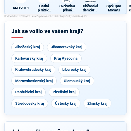
(SPD)
Starostové a
osobnosti
Česká
Svoboda a
Občanská
Spolu pro
K
pro Moravu
ANO 2011
pirátská
přímá
demokrati
Moravu
c
strana
demokraci
cká strana
e (SPD)
s podporou
Svobodný
ch a hnutí
Jak se volilo ve vašem kraji?
Starostové
a
osobnosti
pro
Jihočeský kraj
Jihomoravský kraj
Moravu
Karlovarský kraj
Kraj Vysočina
Královéhradecký kraj
Liberecký kraj
Moravskoslezský kraj
Olomoucký kraj
Pardubický kraj
Plzeňský kraj
Středočeský kraj
Ústecký kraj
Zlínský kraj