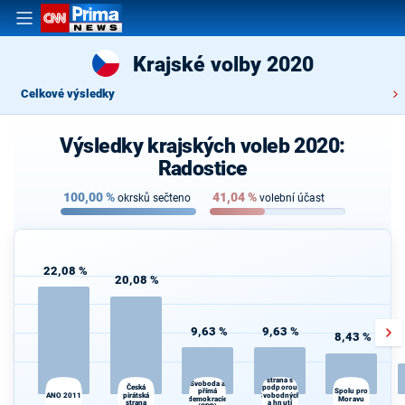
Krajské volby 2020
Celkové výsledky
Výsledky krajských voleb 2020:
Radostice
100,00
%
41,04
%
okrsků sečteno
volební účast
22,08 %
20,08 %
9,63 %
9,63 %
8,43 %
Občanská
demokratická
strana s
Svoboda a
Česká
podporou
K
přímá
Spolu pro
ANO 2011
pirátská
Svobodných
s
demokracie
Moravu
strana
a hnutí