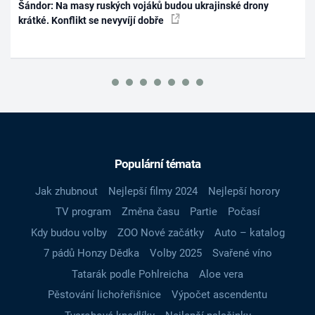
Šándor: Na masy ruských vojáků budou ukrajinské drony
krátké. Konflikt se nevyvíjí dobře
Populární témata
Jak zhubnout
Nejlepší filmy 2024
Nejlepší horory
TV program
Změna času
Partie
Počasí
Kdy budou volby
ZOO Nové začátky
Auto – katalog
7 pádů Honzy Dědka
Volby 2025
Svařené víno
Tatarák podle Pohlreicha
Aloe vera
Pěstování lichořeřišnice
Výpočet ascendentu