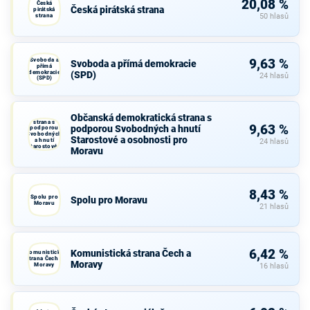
20,08 %
Česká
Česká pirátská strana
pirátská
strana
50 hlasů
Svoboda a
9,63 %
Svoboda a přímá demokracie
přímá
demokracie
(SPD)
24 hlasů
(SPD)
Občanská
Občanská demokratická strana s
demokratická
strana s
9,63 %
podporou Svobodných a hnutí
podporou
Svobodných
Starostové a osobnosti pro
a hnutí
24 hlasů
Starostové a
Moravu
osobnosti
pro Moravu
8,43 %
Spolu pro
Spolu pro Moravu
Moravu
21 hlasů
6,42 %
Komunistická strana Čech a
Komunistická
strana Čech a
Moravy
Moravy
16 hlasů