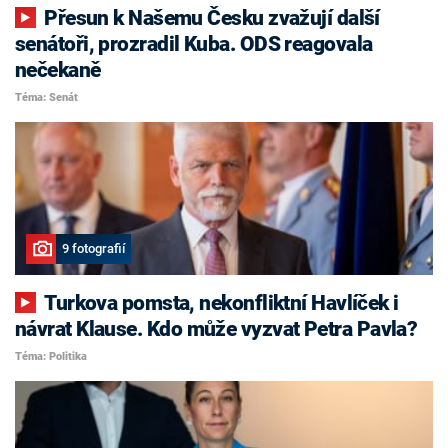
Přesun k Našemu Česku zvažují další
senátoři, prozradil Kuba. ODS reagovala
nečekaně
Téma: Senát
9 fotografií
Turkova pomsta, nekonfliktní Havlíček i
návrat Klause. Kdo může vyzvat Petra Pavla?
Téma: Politika