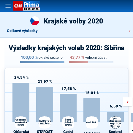
Krajské volby 2020
Celkové výsledky
Výsledky krajských voleb 2020: Sibřina
100,00
%
43,77
%
okrsků sečteno
volební účast
24,54 %
21,97 %
17,58 %
15,01 %
6,59 %
Spojenci
pro
Občanská
Česká
Středočeský
STAROSTOVÉ
demokratická
pirátská
ANO 2011
A NEZÁVISLÍ
kraj - TOP
strana
strana
09, Hlas,
Zelení
Občanská
STAROST
Česká
Spojenci