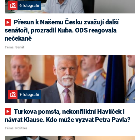
6 fotografií
Přesun k Našemu Česku zvažují další
senátoři, prozradil Kuba. ODS reagovala
nečekaně
Téma: Senát
9 fotografií
Turkova pomsta, nekonfliktní Havlíček i
návrat Klause. Kdo může vyzvat Petra Pavla?
Téma: Politika