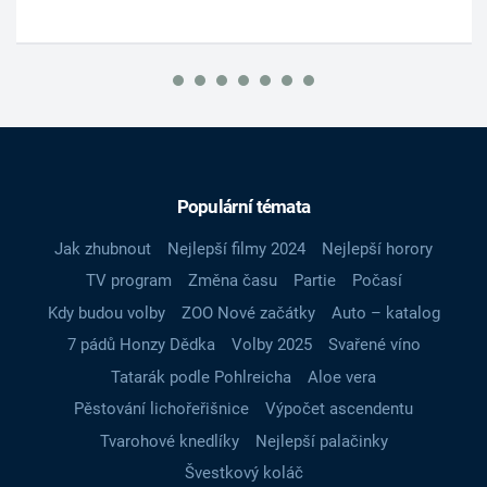
Populární témata
Jak zhubnout
Nejlepší filmy 2024
Nejlepší horory
TV program
Změna času
Partie
Počasí
Kdy budou volby
ZOO Nové začátky
Auto – katalog
7 pádů Honzy Dědka
Volby 2025
Svařené víno
Tatarák podle Pohlreicha
Aloe vera
Pěstování lichořeřišnice
Výpočet ascendentu
Tvarohové knedlíky
Nejlepší palačinky
Švestkový koláč