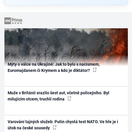
Mýty o válce na Ukrajině: Jak to bylo s nacismem,
Euromajdanem či Krymem a kdo je diktátor?
Muže v Británii srazilo šest aut, včetně policejního. Byl
milujícím otcem, truchlí rodina
Varování tajných služeb: Putin chystá test NATO. Ve hře je i
útok na české sousedy