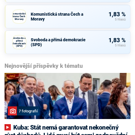
1,83 %
Komunistická strana Čech a
Komunistická
strana Čech a
Moravy
Moravy
5 hlasů
Svoboda a
1,83 %
Svoboda a přímá demokracie
přímá
demokracie
(SPD)
5 hlasů
(SPD)
Nejnovější příspěvky k tématu
7 fotografií
Kuba: Stát nemá garantovat nekonečný