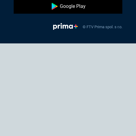
Google Play
© FTV Prima spol. s r.o.