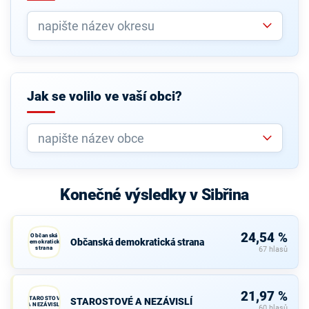
Jak se volilo ve vaší obci?
Konečné výsledky v Sibřina
24,54 %
Občanská
Občanská demokratická strana
demokratická
strana
67 hlasů
21,97 %
STAROSTOVÉ
STAROSTOVÉ A NEZÁVISLÍ
A NEZÁVISLÍ
60 hlasů