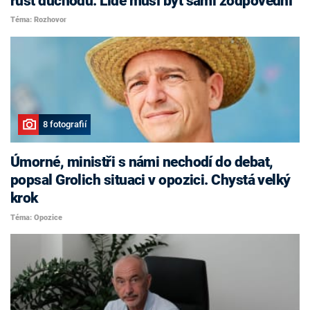
růst důchodů. Lidé musí být sami zodpovědní
Téma: Rozhovor
8 fotografií
Úmorné, ministři s námi nechodí do debat,
popsal Grolich situaci v opozici. Chystá velký
krok
Téma: Opozice