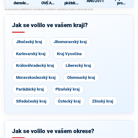
ANO 2011
demokrati
OVÉ A
pirátská
pro
cká strana
NEZÁVISL
strana
Středočes
Í
ký kraj -
TOP 09,
Hlas,
Jak se volilo ve vašem kraji?
Zelení
Jihočeský kraj
Jihomoravský kraj
Karlovarský kraj
Kraj Vysočina
Královéhradecký kraj
Liberecký kraj
Moravskoslezský kraj
Olomoucký kraj
Pardubický kraj
Plzeňský kraj
Středočeský kraj
Ústecký kraj
Zlínský kraj
Jak se volilo ve vašem okrese?