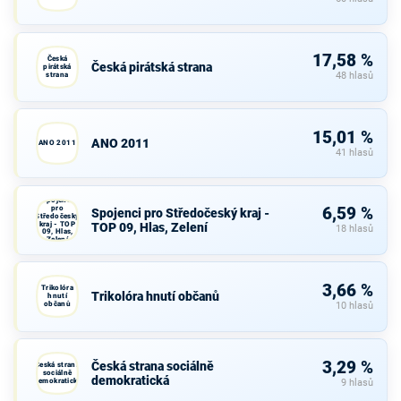
17,58 %
Česká
Česká pirátská strana
pirátská
strana
48 hlasů
15,01 %
ANO 2011
ANO 2011
41 hlasů
Spojenci
pro
6,59 %
Spojenci pro Středočeský kraj -
Středočeský
kraj - TOP
TOP 09, Hlas, Zelení
18 hlasů
09, Hlas,
Zelení
3,66 %
Trikolóra
Trikolóra hnutí občanů
hnutí
občanů
10 hlasů
3,29 %
Česká strana sociálně
Česká strana
sociálně
demokratická
demokratická
9 hlasů