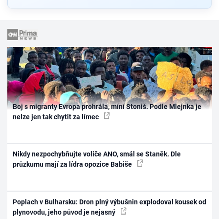
Boj s migranty Evropa prohrála, míní Stoniš. Podle Mlejnka je
nelze jen tak chytit za límec
Nikdy nezpochybňujte voliče ANO, smál se Staněk. Dle
průzkumu mají za lídra opozice Babiše
Poplach v Bulharsku: Dron plný výbušnin explodoval kousek od
plynovodu, jeho původ je nejasný