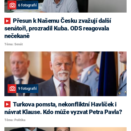
6 fotografií
Přesun k Našemu Česku zvažují další
senátoři, prozradil Kuba. ODS reagovala
nečekaně
Téma: Senát
9 fotografií
Turkova pomsta, nekonfliktní Havlíček i
návrat Klause. Kdo může vyzvat Petra Pavla?
Téma: Politika