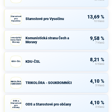
13,69 %
Starostové
Starostové pro Vysočinu
pro
Vysočinu
10 hlasů
9,58 %
Komunistická strana Čech a
Komunistická
strana Čech a
Moravy
Moravy
7 hlasů
8,21 %
KDU-ČSL
KDU-ČSL
6 hlasů
4,10 %
TRIKOLÓRA -
TRIKOLÓRA - SOUKROMNÍCI
SOUKROMNÍCI
3 hlasů
ODS a
4,10 %
Starostové
ODS a Starostové pro občany
pro
3 hlasů
občany