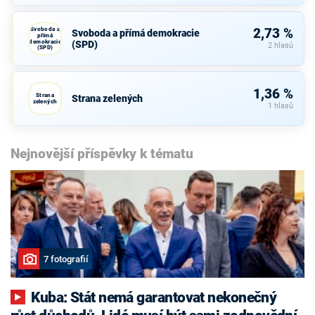
Svoboda a
2,73 %
Svoboda a přímá demokracie
přímá
demokracie
(SPD)
2 hlasů
(SPD)
1,36 %
Strana
Strana zelených
zelených
1 hlasů
Nejnovější příspěvky k tématu
7 fotografií
Kuba: Stát nemá garantovat nekonečný