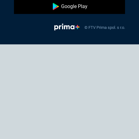
Google Play
© FTV Prima spol. s r.o.