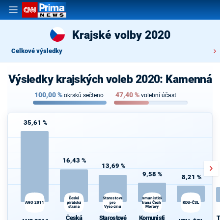
Krajské volby 2020
Celkové výsledky
Výsledky krajských voleb 2020: Kamenná
100,00
%
47,40
%
okrsků sečteno
volební účast
35,61 %
16,43 %
13,69 %
9,58 %
8,21 %
Česká
Komunistická
Starostové
T
ANO 2011
pirátská
pro
strana Čech a
KDU-ČSL
S
strana
Vysočinu
Moravy
Česká
Starostové
Komunisti
T