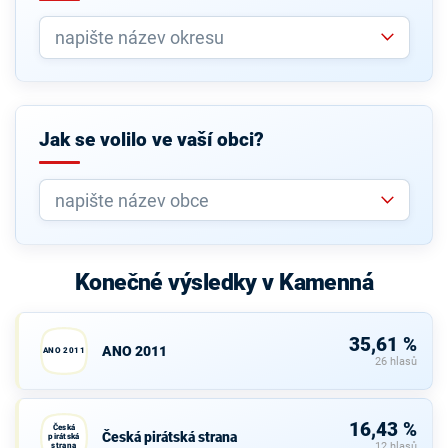
Jak se volilo ve vaší obci?
Konečné výsledky v Kamenná
35,61 %
ANO 2011
ANO 2011
26 hlasů
16,43 %
Česká
Česká pirátská strana
pirátská
strana
12 hlasů