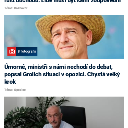
růst důchodů. Lidé musí být sami zodpovědní
Téma: Rozhovor
8 fotografií
Úmorné, ministři s námi nechodí do debat,
popsal Grolich situaci v opozici. Chystá velký
krok
Téma: Opozice