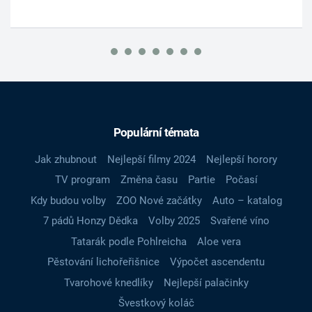
Populární témata
Jak zhubnout
Nejlepší filmy 2024
Nejlepší horory
TV program
Změna času
Partie
Počasí
Kdy budou volby
ZOO Nové začátky
Auto – katalog
7 pádů Honzy Dědka
Volby 2025
Svařené víno
Tatarák podle Pohlreicha
Aloe vera
Pěstování lichořeřišnice
Výpočet ascendentu
Tvarohové knedlíky
Nejlepší palačinky
Švestkový koláč