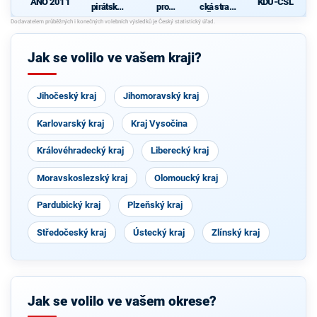
ANO 2011
KDU-ČSL
pirátská
pro
cká strana
strana
Vysočinu
Čech a
Moravy
Jak se volilo ve vašem kraji?
Jihočeský kraj
Jihomoravský kraj
Karlovarský kraj
Kraj Vysočina
Královéhradecký kraj
Liberecký kraj
Moravskoslezský kraj
Olomoucký kraj
Pardubický kraj
Plzeňský kraj
Středočeský kraj
Ústecký kraj
Zlínský kraj
Jak se volilo ve vašem okrese?