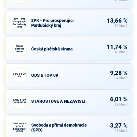
3PK - Pro
13,66 %
3PK - Pro prosperující
prosperující
Pardubický
Pardubický kraj
50 hlasů
kraj
11,74 %
Česká
Česká pirátská strana
pirátská
strana
43 hlasů
9,28 %
ODS a TOP
ODS a TOP 09
09
34 hlasů
6,01 %
STAROSTOVÉ
STAROSTOVÉ A NEZÁVISLÍ
A NEZÁVISLÍ
22 hlasů
Svoboda a
3,27 %
Svoboda a přímá demokracie
přímá
demokracie
(SPD)
12 hlasů
(SPD)