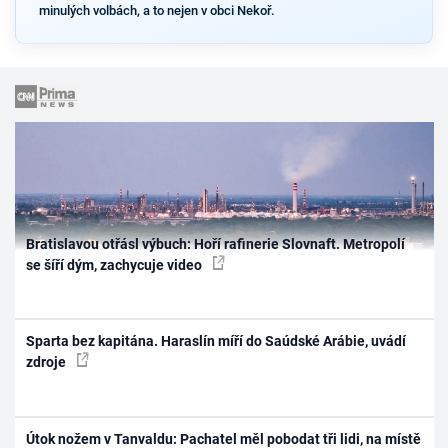
minulých volbách, a to nejen v obci Nekoř.
Bratislavou otřásl výbuch: Hoří rafinerie Slovnaft. Metropolí
se šíří dým, zachycuje video
Sparta bez kapitána. Haraslín míří do Saúdské Arábie, uvádí
zdroje
Útok nožem v Tanvaldu: Pachatel měl pobodat tři lidi, na místě