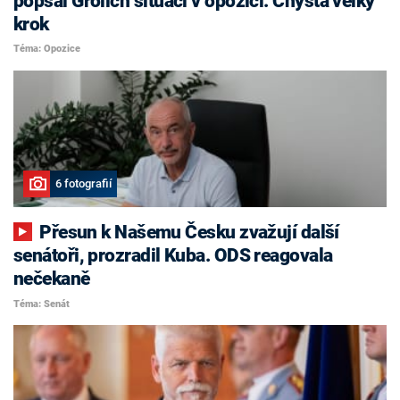
popsal Grolich situaci v opozici. Chystá velký
krok
Téma: Opozice
6 fotografií
Přesun k Našemu Česku zvažují další
senátoři, prozradil Kuba. ODS reagovala
nečekaně
Téma: Senát