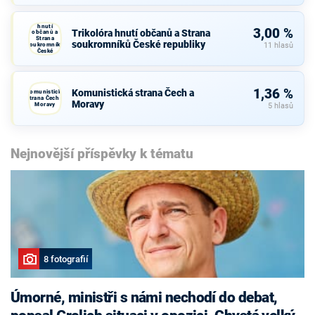
Trikolóra
hnutí
3,00 %
Trikolóra hnutí občanů a Strana
občanů a
Strana
soukromníků České republiky
soukromníků
11 hlasů
České
republiky
1,36 %
Komunistická strana Čech a
Komunistická
strana Čech a
Moravy
Moravy
5 hlasů
Nejnovější příspěvky k tématu
8 fotografií
Úmorné, ministři s námi nechodí do debat,