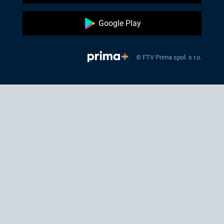
Google Play
© FTV Prima spol. s r.o.