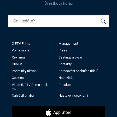
Švestkový koláč
O FTV Prima
Management
Volná místa
Press
Reklama
Castingy a výzvy
HbbTV
Kontakty
Podmínky užívání
Zpracování osobních údajů
Cookies
Nápověda
Vlastník FTV Prima spol. s
Redakce
r.o.
Nahlásit chybu
Nastavení soukromí
App Store