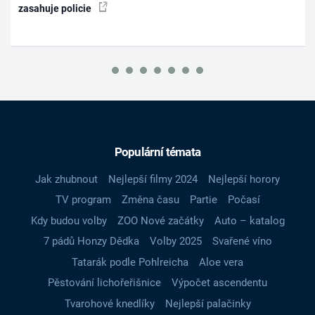
zasahuje policie
Populární témata
Jak zhubnout
Nejlepší filmy 2024
Nejlepší horory
TV program
Změna času
Partie
Počasí
Kdy budou volby
ZOO Nové začátky
Auto – katalog
7 pádů Honzy Dědka
Volby 2025
Svařené víno
Tatarák podle Pohlreicha
Aloe vera
Pěstování lichořeřišnice
Výpočet ascendentu
Tvarohové knedlíky
Nejlepší palačinky