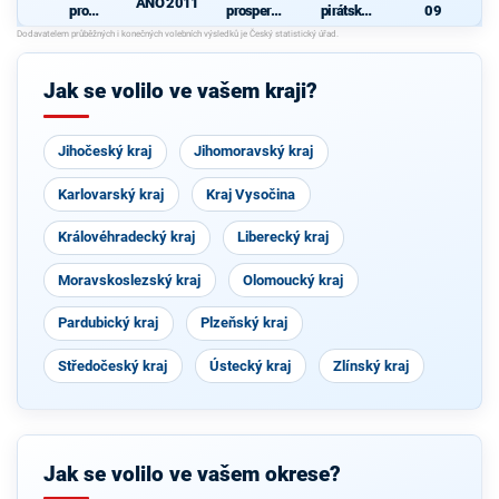
ANO 2011
pro
prosperují
pirátská
09
Pardubick
cí
strana
N
ý kraj
Pardubick
ý kraj
Jak se volilo ve vašem kraji?
Jihočeský kraj
Jihomoravský kraj
Karlovarský kraj
Kraj Vysočina
Královéhradecký kraj
Liberecký kraj
Moravskoslezský kraj
Olomoucký kraj
Pardubický kraj
Plzeňský kraj
Středočeský kraj
Ústecký kraj
Zlínský kraj
Jak se volilo ve vašem okrese?