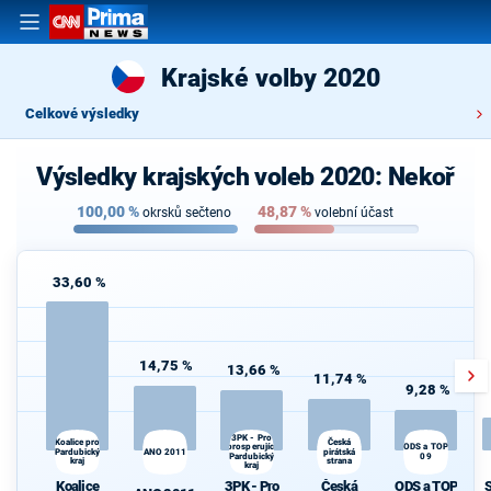
Krajské volby 2020
Celkové výsledky
Výsledky krajských voleb 2020: Nekoř
100,00
%
48,87
%
okrsků sečteno
volební účast
33,60 %
14,75 %
13,66 %
11,74 %
9,28 %
3PK - Pro
Česká
Koalice pro
prosperující
ODS a TOP
S
Pardubický
ANO 2011
pirátská
Pardubický
09
kraj
strana
kraj
Koalice
3PK - Pro
Česká
ODS a TOP