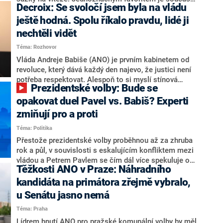
Decroix: Se svoločí jsem byla na vládu
hlava státu Petr Pavel. Daleko za ním pak bookmakeři
zmiňují dva výrazné politiky ANO, tedy premiéra
ještě hodná. Spolu říkalo pravdu, lidé ji
Andreje Babiše a ministra průmyslu Karla Havlíčka.
nechtěli vidět
Oblíbeným tipem samotných sázkařů je poslanec za
Téma: Rozhovor
Motoristy Filip Turek. Politolog Jan Kubáček nicméně
o případné kandidatuře kohokoliv ze zmíněné trojice
Vláda Andreje Babiše (ANO) je prvním kabinetem od
značně pochybuje. Podle něj současná koalice dosud
revoluce, který dává každý den najevo, že justici není
nemá osobu, která by Pavlovi mohla konkurovat.
potřeba respektovat. Alespoň to si myslí stínová
Prezidentské volby: Bude se
ministryně spravedlnosti ODS Eva Decroix. V
rozhovoru pro CNN Prima NEWS si nebrala servítky
opakovat duel Pavel vs. Babiš? Experti
ohledně politického výkonu svého nástupce Jeronýma
zmiňují pro a proti
Tejce (za ANO) či vládní zmocněnkyně pro lidská
Téma: Politika
práva Taťány Malé (ANO). Označením „svoloč“ na
adresu vlády prý byla ještě hodná. Decroix se také
Přestože prezidentské volby proběhnou až za zhruba
vrátila k volební porážce koalice Spolu či promluvila o
rok a půl, v souvislosti s eskalujícím konfliktem mezi
hnutí Naše Česko Martina Kuby.
vládou a Petrem Pavlem se čím dál více spekuluje o
Těžkosti ANO v Praze: Náhradního
tom, koho by do bitvy o Hrad mohla vyslat současná
koalice. Někteří političtí komentátoři znovu vytahují
kandidáta na primátora zřejmě vybralo,
jméno premiéra Andreje Babiše (ANO). Jak moc je
u Senátu jasno nemá
pravděpodobné, že se v prezidentských volbách 2028
Téma: Praha
bude znovu opakovat souboj z roku 2023?
Lídrem hnutí ANO pro pražské komunální volby by měl