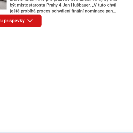
být místostarosta Prahy 4 Jan Hušbauer. „V tuto chvíli
ještě probíhá proces schválení finální nominace pana
Jana Hušbauera Výborem hnutí ANO,“ uvedl pro
ší příspěvky
redakci místopředseda pražského ANO Martin
Benkovič. O Hušbauerovi se spekulovalo jako o
náhradníkovi v čele pražské kandidátky poté, co
rezignoval po sérii nejasností v majetkových
přiznáních a pořizování bytů Ondřej Prokop. Zároveň
ale stále není jasné, kdo bude za ANO kandidovat ve
dvou ze tří pražských obvodů do horní komory
parlamentu. ANO má v Praze dlouhodobě horší
výsledky než ve zbytku republiky.