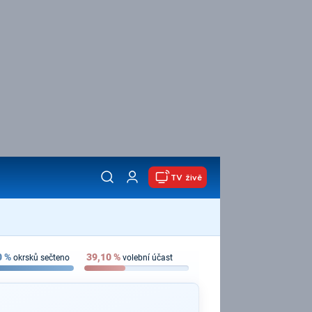
TV živě
0
%
39,10
%
okrsků sečteno
volební účast