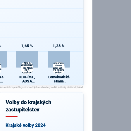
%
1,65 %
1,23 %
KDU-ČSL,
ADS A
Demokratická
 a
NESTRANÍCI
strana
- KOALICE
zelených -
ie
PRO
ZA PRÁVA
PLZEŇSKÝ
ZVÍŘAT
KRAJ
 a
KDU-ČSL,
Demokratická
ADS A
strana
cie
NESTRANÍCI -
zelených - ZA
KOALICE PRO
PRÁVA
PLZEŇSKÝ
ZVÍŘAT
KRAJ
Volby do krajských
zastupitelstev
Krajské volby 2024