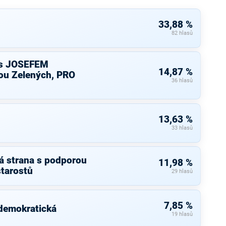
33,88 %
82 hlasů
s JOSEFEM
14,87 %
u Zelených, PRO
36 hlasů
13,63 %
33 hlasů
á strana s podporou
11,98 %
starostů
29 hlasů
7,85 %
 demokratická
19 hlasů