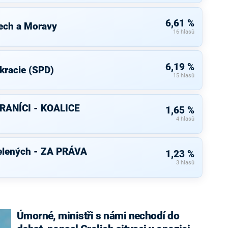
6,61 %
ech a Moravy
16 hlasů
6,19 %
kracie (SPD)
15 hlasů
RANÍCI - KOALICE
1,65 %
4 hlasů
elených - ZA PRÁVA
1,23 %
3 hlasů
Úmorné, ministři s námi nechodí do