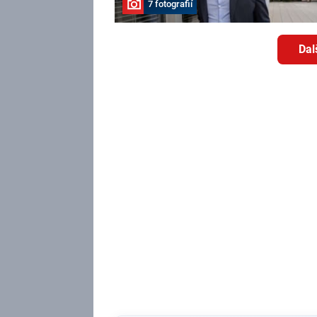
7 fotografií
Dal