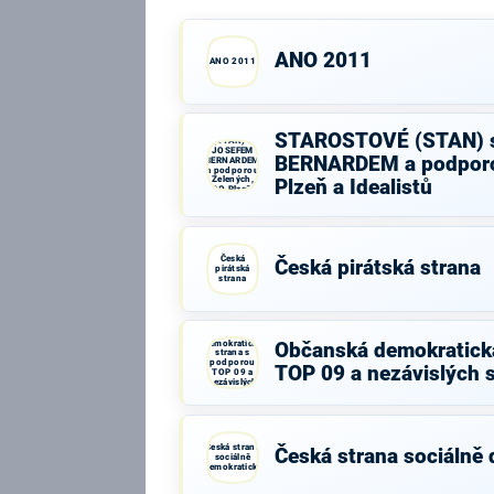
ANO 2011
ANO 2011
STAROSTOVÉ
STAROSTOVÉ (STAN) 
(STAN) s
JOSEFEM
BERNARDEM a podporo
BERNARDEM
a podporou
Zelených,
Plzeň a Idealistů
PRO Plzeň a
Idealistů
Česká
Česká pirátská strana
pirátská
strana
Občanská
demokratická
Občanská demokratick
strana s
podporou
TOP 09 a nezávislých 
TOP 09 a
nezávislých
starostů
Česká strana
Česká strana sociálně
sociálně
demokratická