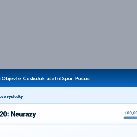
í
Objevte Česko
Jak ušetřit
Sport
Počasí
ové výsledky
020: Neurazy
100,0