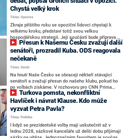
debat, popsal Grolich situaci v opozici.
Chystá velký krok
Téma: Opozice
Zkraje příštího roku se opoziční lidovci chystají k
velkému kroku, představí totiž svou velkou
hospodářskou strategii. Její součástí bude příprava na
Přesun k Našemu Česku zvažují další
stárnutí populace, řekl ve středu na setkání s novináři
nový předseda lidovců Jan Grolich. Ten zároveň v
senátoři, prozradil Kuba. ODS reagovala
senátních volbách kandiduje ve Vyškově. Popsal i
nečekaně
aktivitu opozice, o níž vládní strany nebo političtí
Téma: Senát
komentátoři mluví jako o slabé a v defenzivě. „Je to
úmorná práce upozorňovat na chyby vlády. Ministři s
Na hnutí Naše Česko se obracejí někteří stávající
námi navíc nechodí do debat. Chceme ale ukazovat
senátoři a zvažují přesun do našeho klubu, pokud ho
svoje témata,“ odpověděl Grolich na dotaz CNN Prima
po volbách získáme. V rozhovoru pro CNN Prima
Turkova pomsta, nekonfliktní
NEWS.
NEWS to řekl zakladatel hnutí a jihočeský hejtman
Martin Kuba. Konkrétní nebyl, ale získat by takto mohl
Havlíček i návrat Klause. Kdo může
například senátora Zdeňka Hrabu, který je dnes
vyzvat Petra Pavla?
součástí klubu ODS a TOP 09. Hraba to na dotaz
Téma: Politika
redakce nevyloučil. Předseda klubu senátorů ODS
Zdeněk Nytra redakci řekl, že počítá s odchodem
I když se prezidentské volby mají uskutečnit až v
některých senátorů z klubu a že Naše Česko není
lednu 2028, sázkové kanceláře už delší dobu přijímají
nepřítel, ale soupeř.
sázky na vítěze. Jednoznačným favoritem je současná