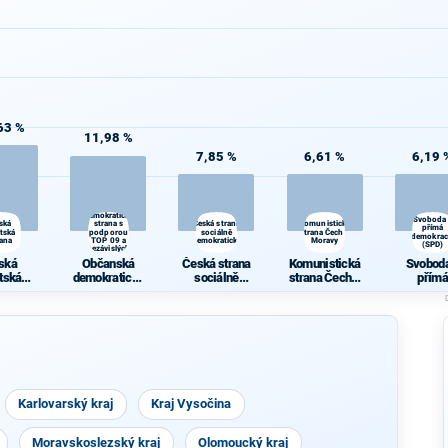
63 %
11,98 %
7,85 %
6,61 %
6,19 
Občanská
demokratická
Svoboda
ská
strana s
Česká strana
Komunistická
přímá
átská
podporou
sociálně
strana Čech a
demokrac
rana
TOP 09 a
demokratická
Moravy
(SPD)
nezávislých
starostů
ská
Občanská
Česká strana
Komunistická
Svoboda
átská
demokratická
sociálně
strana Čech a
přímá
rana
strana s
demokratická
Moravy
demokra
podporou TOP
(SPD)
09 a
nezávislých
starostů
Karlovarský kraj
Kraj Vysočina
Moravskoslezský kraj
Olomoucký kraj