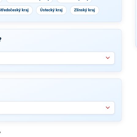
Středočeský kraj
Ústecký kraj
Zlínský kraj
?
y