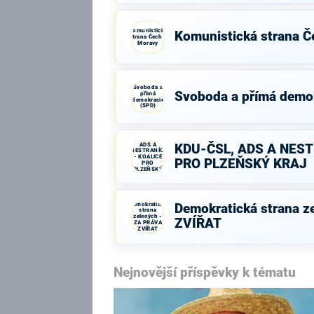
Komunistická
Komunistická strana Č
strana Čech a
Moravy
Svoboda a
Svoboda a přímá demo
přímá
demokracie
(SPD)
KDU-ČSL,
ADS A
KDU-ČSL, ADS A NEST
NESTRANÍCI
- KOALICE
PRO PLZEŇSKÝ KRAJ
PRO
PLZEŇSKÝ
KRAJ
Demokratická
Demokratická strana z
strana
zelených -
ZVÍŘAT
ZA PRÁVA
ZVÍŘAT
Nejnovější příspěvky k tématu