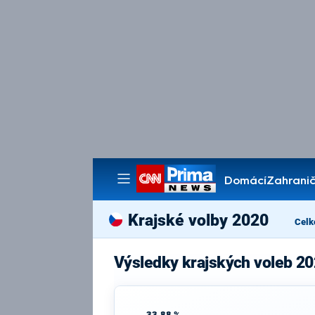
Domácí
Zahranič
Pořady
Krajské volby 2020
Celk
Výsledky krajských voleb 2
33,88 %