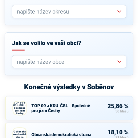
Jak se volilo ve vaší obci?
Konečné výsledky v Soběnov
TOP 09 a
25,86 %
TOP 09 a KDU-ČSL - Společně
KDU-ČSL -
Společně
pro jižní Čechy
pro jižní
30 hlasů
Čechy
18,10 %
Občanská
Občanská demokratická strana
demokratická
strana
21 hlasů