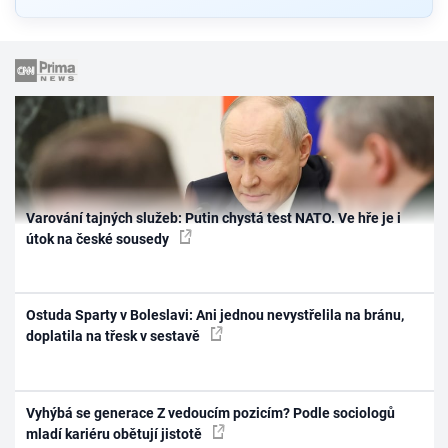
Varování tajných služeb: Putin chystá test NATO. Ve hře je i
útok na české sousedy
Ostuda Sparty v Boleslavi: Ani jednou nevystřelila na bránu,
doplatila na třesk v sestavě
Vyhýbá se generace Z vedoucím pozicím? Podle sociologů
mladí kariéru obětují jistotě