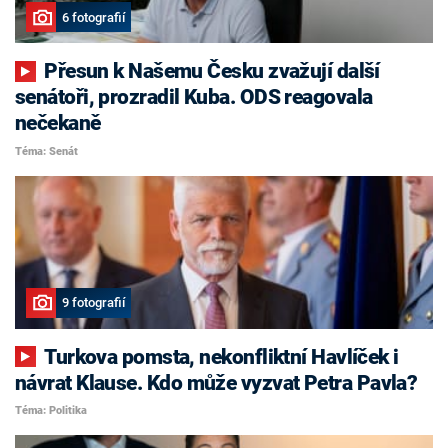
6 fotografií
Přesun k Našemu Česku zvažují další
senátoři, prozradil Kuba. ODS reagovala
nečekaně
Téma: Senát
9 fotografií
Turkova pomsta, nekonfliktní Havlíček i
návrat Klause. Kdo může vyzvat Petra Pavla?
Téma: Politika