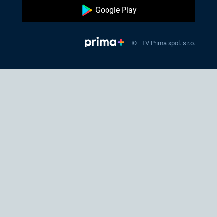
Google Play
© FTV Prima spol. s r.o.