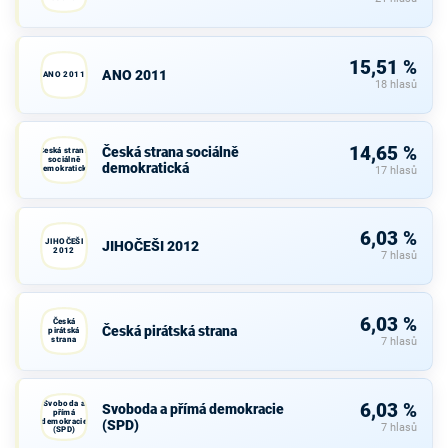
15,51 %
ANO 2011
ANO 2011
18 hlasů
14,65 %
Česká strana sociálně
Česká strana
sociálně
demokratická
demokratická
17 hlasů
6,03 %
JIHOČEŠI
JIHOČEŠI 2012
2012
7 hlasů
6,03 %
Česká
Česká pirátská strana
pirátská
strana
7 hlasů
Svoboda a
6,03 %
Svoboda a přímá demokracie
přímá
demokracie
(SPD)
7 hlasů
(SPD)