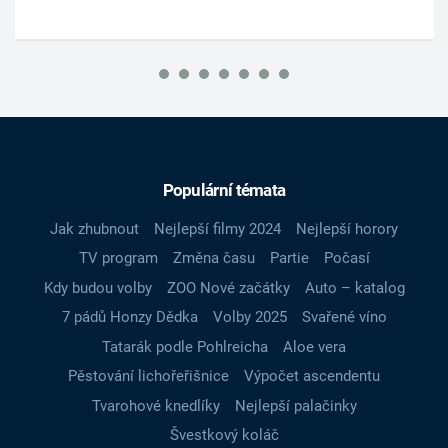
Populární témata
Jak zhubnout
Nejlepší filmy 2024
Nejlepší horory
TV program
Změna času
Partie
Počasí
Kdy budou volby
ZOO Nové začátky
Auto – katalog
7 pádů Honzy Dědka
Volby 2025
Svařené víno
Tatarák podle Pohlreicha
Aloe vera
Pěstování lichořeřišnice
Výpočet ascendentu
Tvarohové knedlíky
Nejlepší palačinky
Švestkový koláč