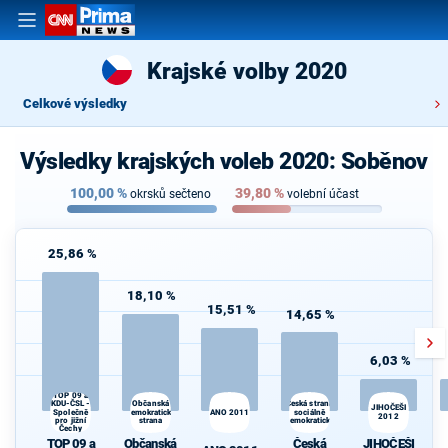
Krajské volby 2020
Celkové výsledky
Výsledky krajských voleb 2020: Soběnov
100,00
%
39,80
%
okrsků sečteno
volební účast
25,86 %
18,10 %
15,51 %
14,65 %
6,03 %
TOP 09 a
Občanská
Česká strana
KDU-ČSL -
JIHOČEŠI
Společně
demokratická
ANO 2011
sociálně
2012
pro jižní
strana
demokratická
Čechy
TOP 09 a
Občanská
Česká
JIHOČEŠI