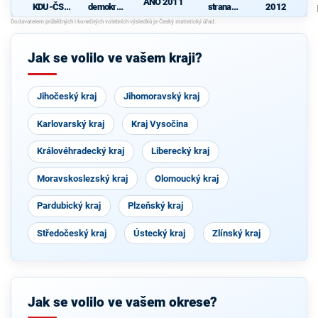
ANO 2011
KDU-ČSL
demokrati
strana
2012
- Společně
cká strana
sociálně
pro jižní
demokrati
Čechy
cká
Jak se volilo ve vašem kraji?
Jihočeský kraj
Jihomoravský kraj
Karlovarský kraj
Kraj Vysočina
Královéhradecký kraj
Liberecký kraj
Moravskoslezský kraj
Olomoucký kraj
Pardubický kraj
Plzeňský kraj
Středočeský kraj
Ústecký kraj
Zlínský kraj
Jak se volilo ve vašem okrese?