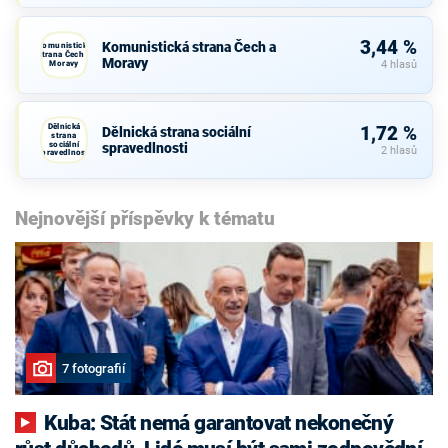
3,44 %
Komunistická strana Čech a
Komunistická
strana Čech a
Moravy
Moravy
4 hlasů
Dělnická
1,72 %
Dělnická strana sociální
strana
sociální
spravedlnosti
2 hlasů
spravedlnosti
Nejnovější příspěvky k tématu
7 fotografií
Kuba: Stát nemá garantovat nekonečný