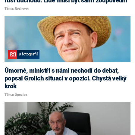
růst důchodů. Lidé musí být sami zodpovědní
Téma: Rozhovor
8 fotografií
Úmorné, ministři s námi nechodí do debat,
popsal Grolich situaci v opozici. Chystá velký
krok
Téma: Opozice