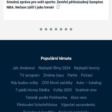
Smutná zpráva pro svět sportu: Zemřel pětinásobný šampion
NBA. Nelson zářil i jako trenér
Populární témata
Jak zhubnout
Nejlepší filmy 2024
Nejlepší horory
TV program
Změna času
Partie
Počasí
Kdy budou volby
ZOO Nové začátky
Auto – katalog
7 pádů Honzy Dědka
Volby 2025
Svařené víno
Tatarák podle Pohlreicha
Aloe vera
Pěstování lichořeřišnice
Výpočet ascendentu