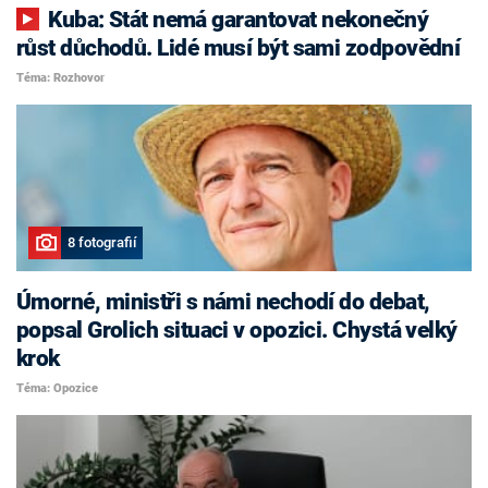
Kuba: Stát nemá garantovat nekonečný
růst důchodů. Lidé musí být sami zodpovědní
Téma: Rozhovor
8 fotografií
Úmorné, ministři s námi nechodí do debat,
popsal Grolich situaci v opozici. Chystá velký
krok
Téma: Opozice