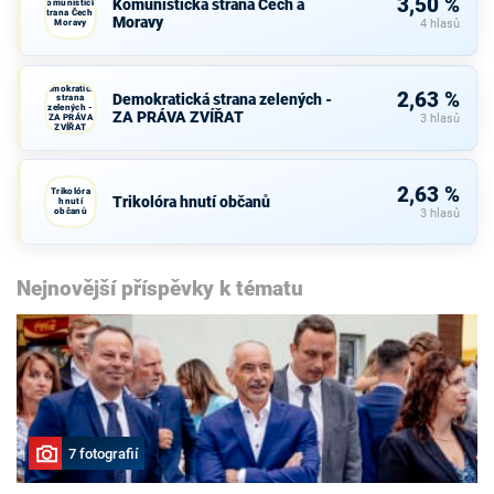
3,50 %
Komunistická strana Čech a
Komunistická
strana Čech a
Moravy
Moravy
4 hlasů
Demokratická
2,63 %
Demokratická strana zelených -
strana
zelených -
ZA PRÁVA ZVÍŘAT
ZA PRÁVA
3 hlasů
ZVÍŘAT
2,63 %
Trikolóra
Trikolóra hnutí občanů
hnutí
občanů
3 hlasů
Nejnovější příspěvky k tématu
7 fotografií