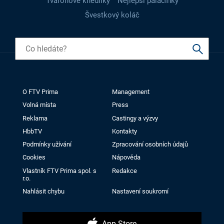
Tvarohové knedlíky
Nejlepší palačinky
Švestkový koláč
O FTV Prima
Management
Volná místa
Press
Reklama
Castingy a výzvy
HbbTV
Kontakty
Podmínky užívání
Zpracování osobních údajů
Cookies
Nápověda
Vlastník FTV Prima spol. s
Redakce
r.o.
Nahlásit chybu
Nastavení soukromí
App Store