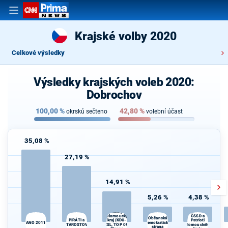
Krajské volby 2020
Celkové výsledky
Výsledky krajských voleb 2020:
Dobrochov
100,00
%
42,80
%
okrsků sečteno
volební účast
35,08 %
27,19 %
14,91 %
5,26 %
4,38 %
Spojenci -
Koalice pro
Olomoucký
ČSSD a
Občanská
kraj (KDU-
Patrioti
PIRÁTI a
ANO 2011
demokratická
STAROSTOVÉ
ČSL, TOP 09,
Olomouckého
strana