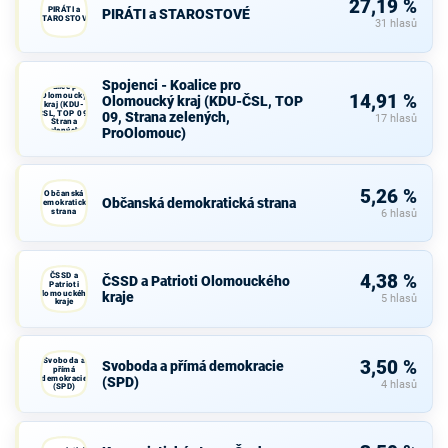
27,19 %
PIRÁTI a
PIRÁTI a STAROSTOVÉ
STAROSTOVÉ
31 hlasů
Spojenci -
Spojenci - Koalice pro
Koalice pro
Olomoucký
14,91 %
Olomoucký kraj (KDU-ČSL, TOP
kraj (KDU-
ČSL, TOP 09,
09, Strana zelených,
17 hlasů
Strana
ProOlomouc)
zelených,
ProOlomouc)
5,26 %
Občanská
Občanská demokratická strana
demokratická
strana
6 hlasů
ČSSD a
4,38 %
ČSSD a Patrioti Olomouckého
Patrioti
Olomouckého
kraje
5 hlasů
kraje
Svoboda a
3,50 %
Svoboda a přímá demokracie
přímá
demokracie
(SPD)
4 hlasů
(SPD)