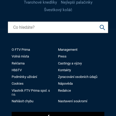
Tvarohové knedlíky
Nejlepší palačinky
Švestkový koláč
O FTV Prima
Management
Volná místa
Press
Reklama
Castingy a výzvy
HbbTV
Kontakty
Podmínky užívání
Zpracování osobních údajů
Cookies
Nápověda
Vlastník FTV Prima spol. s
Redakce
r.o.
Nahlásit chybu
Nastavení soukromí