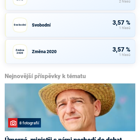
2 hlasů
3,57 %
Svobodní
Svobodní
1 hlasů
3,57 %
Změna
Změna 2020
2020
1 hlasů
Nejnovější příspěvky k tématu
8 fotografií
Úmorné, ministři s námi nechodí do debat,