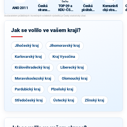
Čechy
Česká
TOP 09 a
Česká
Komunisti
ANO 2011
strana
KDU-ČSL
pirátská
cká strana
d
sociálně
- Společně
strana
Čech a
c
demokrati
pro jižní
Moravy
cká
Čechy
Jak se volilo ve vašem kraji?
Jihočeský kraj
Jihomoravský kraj
Karlovarský kraj
Kraj Vysočina
Královéhradecký kraj
Liberecký kraj
Moravskoslezský kraj
Olomoucký kraj
Pardubický kraj
Plzeňský kraj
Středočeský kraj
Ústecký kraj
Zlínský kraj