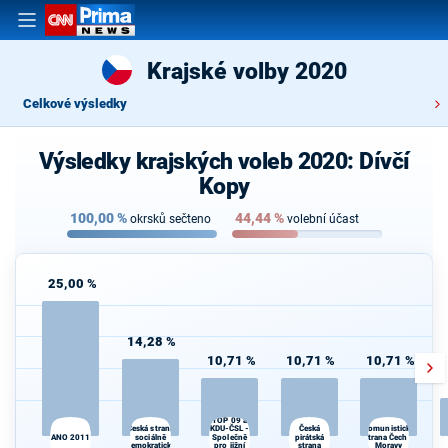
Krajské volby 2020
Celkové výsledky
Výsledky krajských voleb 2020: Dívčí
Kopy
100,00
%
44,44
%
okrsků sečteno
volební účast
25,00 %
14,28 %
10,71 %
10,71 %
10,71 %
TOP 09 a
Česká strana
Česká
KDU-ČSL -
Komunistická
ANO 2011
sociálně
Společně
pirátská
strana Čech a
d
demokratická
pro jižní
strana
Moravy