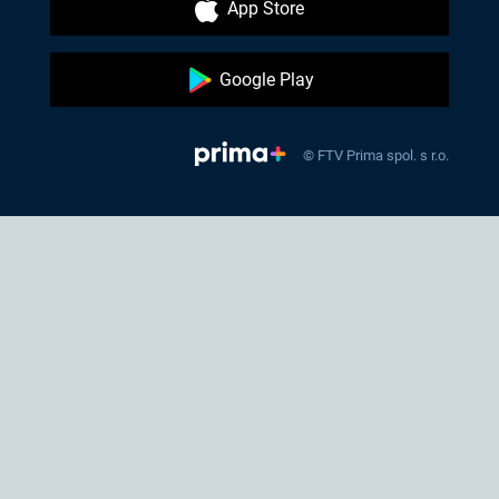
App Store
Google Play
© FTV Prima spol. s r.o.