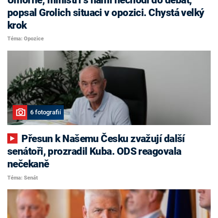
popsal Grolich situaci v opozici. Chystá velký
krok
Téma: Opozice
6 fotografií
Přesun k Našemu Česku zvažují další
senátoři, prozradil Kuba. ODS reagovala
nečekaně
Téma: Senát