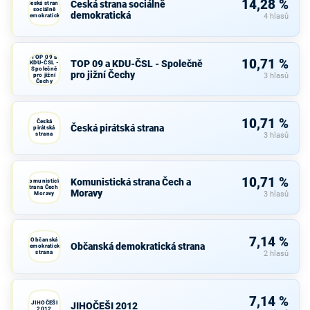
14,28 %
Česká strana sociálně
Česká strana
sociálně
demokratická
demokratická
4 hlasů
TOP 09 a
10,71 %
TOP 09 a KDU-ČSL - Společně
KDU-ČSL -
Společně
pro jižní Čechy
pro jižní
3 hlasů
Čechy
10,71 %
Česká
Česká pirátská strana
pirátská
strana
3 hlasů
10,71 %
Komunistická strana Čech a
Komunistická
strana Čech a
Moravy
Moravy
3 hlasů
7,14 %
Občanská
Občanská demokratická strana
demokratická
strana
2 hlasů
7,14 %
JIHOČEŠI
JIHOČEŠI 2012
2012