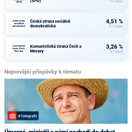
(SPD)
116 hlasů
(SPD)
4,51 %
Česká strana sociálně
Česká strana
sociálně
demokratická
demokratická
112 hlasů
3,26 %
Komunistická strana Čech a
Komunistická
strana Čech a
Moravy
Moravy
81 hlasů
Nejnovější příspěvky k tématu
8 fotografií
Úmorné, ministři s námi nechodí do debat,