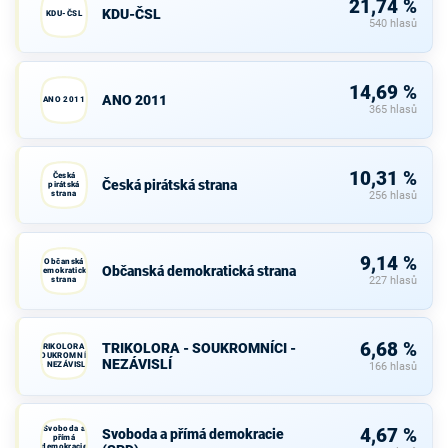
21,74 %
KDU-ČSL
KDU-ČSL
540 hlasů
14,69 %
ANO 2011
ANO 2011
365 hlasů
10,31 %
Česká
Česká pirátská strana
pirátská
strana
256 hlasů
9,14 %
Občanská
Občanská demokratická strana
demokratická
strana
227 hlasů
6,68 %
TRIKOLORA - SOUKROMNÍCI -
TRIKOLORA -
SOUKROMNÍCI
NEZÁVISLÍ
- NEZÁVISLÍ
166 hlasů
Svoboda a
4,67 %
Svoboda a přímá demokracie
přímá
demokracie