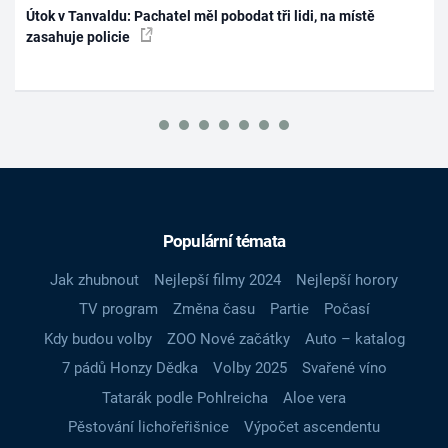
Útok v Tanvaldu: Pachatel měl pobodat tři lidi, na místě
zasahuje policie
Populární témata
Jak zhubnout
Nejlepší filmy 2024
Nejlepší horory
TV program
Změna času
Partie
Počasí
Kdy budou volby
ZOO Nové začátky
Auto – katalog
7 pádů Honzy Dědka
Volby 2025
Svařené víno
Tatarák podle Pohlreicha
Aloe vera
Pěstování lichořeřišnice
Výpočet ascendentu