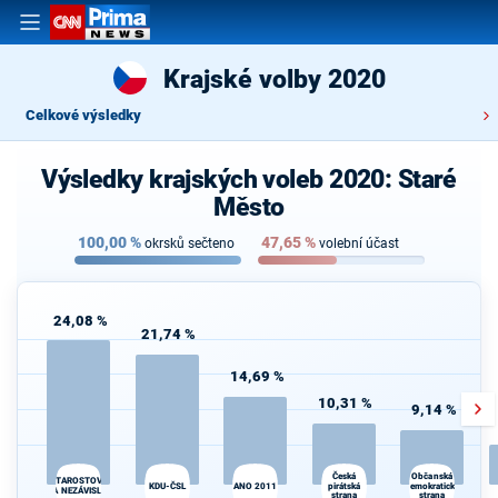
Krajské volby 2020
Celkové výsledky
Výsledky krajských voleb 2020: Staré
Město
100,00
%
47,65
%
okrsků sečteno
volební účast
24,08 %
21,74 %
14,69 %
10,31 %
9,14 %
Česká
T
Občanská
STAROSTOVÉ
KDU-ČSL
ANO 2011
pirátská
demokratická
S
A NEZÁVISLÍ
strana
strana