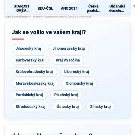
STAROST
Česká
Občanská
T
KDU-ČSL
ANO 2011
OVÉ A
pirátská
demokrati
NEZÁVISL
strana
cká strana
Í
N
Jak se volilo ve vašem kraji?
Jihočeský kraj
Jihomoravský kraj
Karlovarský kraj
Kraj Vysočina
Královéhradecký kraj
Liberecký kraj
Moravskoslezský kraj
Olomoucký kraj
Pardubický kraj
Plzeňský kraj
Středočeský kraj
Ústecký kraj
Zlínský kraj