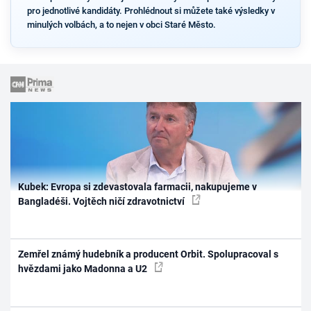
pro jednotlivé kandidáty. Prohlédnout si můžete také výsledky v
minulých volbách, a to nejen v obci Staré Město.
Kubek: Evropa si zdevastovala farmacii, nakupujeme v
Bangladéši. Vojtěch ničí zdravotnictví
Zemřel známý hudebník a producent Orbit. Spolupracoval s
hvězdami jako Madonna a U2