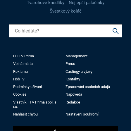
Tvarohové knedlíky
Nejlepší palačinky
Švestkový koláč
O FTV Prima
Management
Volná místa
Press
Reklama
Castingy a výzvy
HbbTV
Kontakty
Podmínky užívání
Zpracování osobních údajů
Cookies
Nápověda
Vlastník FTV Prima spol. s
Redakce
r.o.
Nahlásit chybu
Nastavení soukromí