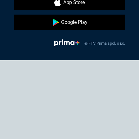
App Store
Google Play
© FTV Prima spol. s r.o.