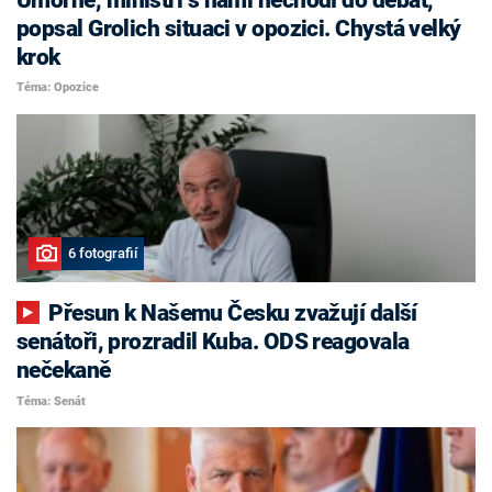
popsal Grolich situaci v opozici. Chystá velký
krok
Téma: Opozice
6 fotografií
Přesun k Našemu Česku zvažují další
senátoři, prozradil Kuba. ODS reagovala
nečekaně
Téma: Senát