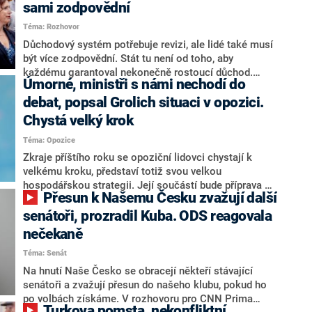
sami zodpovědní
Téma: Rozhovor
Důchodový systém potřebuje revizi, ale lidé také musí
být více zodpovědní. Stát tu není od toho, aby
každému garantoval nekonečně rostoucí důchod.
Úmorné, ministři s námi nechodí do
Chybí tu nový systém a my ho představíme,řekl
hejtman Jihočeského kraje a předseda hnutí Naše
debat, popsal Grolich situaci v opozici.
Česko Martin Kuba v rozhovoru pro CNN Prima NEWS.
Chystá velký krok
V čele státu pak podle něj nemůže být člověk, který by
Téma: Opozice
střetem zájmů omezoval čerpání financí a rozvoj,
dodal. Řešení u Andreje Babiše ale hodnotit nechtěl.
Zkraje příštího roku se opoziční lidovci chystají k
velkému kroku, představí totiž svou velkou
hospodářskou strategii. Její součástí bude příprava na
Přesun k Našemu Česku zvažují další
stárnutí populace, řekl ve středu na setkání s novináři
nový předseda lidovců Jan Grolich. Ten zároveň v
senátoři, prozradil Kuba. ODS reagovala
senátních volbách kandiduje ve Vyškově. Popsal i
nečekaně
aktivitu opozice, o níž vládní strany nebo političtí
Téma: Senát
komentátoři mluví jako o slabé a v defenzivě. „Je to
úmorná práce upozorňovat na chyby vlády. Ministři s
Na hnutí Naše Česko se obracejí někteří stávající
námi navíc nechodí do debat. Chceme ale ukazovat
senátoři a zvažují přesun do našeho klubu, pokud ho
svoje témata,“ odpověděl Grolich na dotaz CNN Prima
po volbách získáme. V rozhovoru pro CNN Prima
Turkova pomsta, nekonfliktní
NEWS.