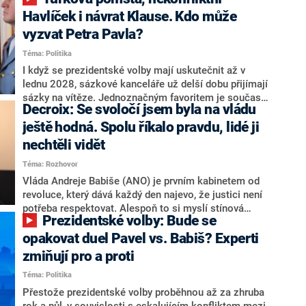
NEWS to řekl zakladatel hnutí a jihočeský hejtman
Martin Kuba. Konkrétní nebyl, ale získat by takto mohl
Havlíček i návrat Klause. Kdo může
například senátora Zdeňka Hrabu, který je dnes
vyzvat Petra Pavla?
součástí klubu ODS a TOP 09. Hraba to na dotaz
Téma: Politika
redakce nevyloučil. Předseda klubu senátorů ODS
Zdeněk Nytra redakci řekl, že počítá s odchodem
I když se prezidentské volby mají uskutečnit až v
některých senátorů z klubu a že Naše Česko není
lednu 2028, sázkové kanceláře už delší dobu přijímají
nepřítel, ale soupeř.
sázky na vítěze. Jednoznačným favoritem je současná
Decroix: Se svoločí jsem byla na vládu
hlava státu Petr Pavel. Daleko za ním pak bookmakeři
zmiňují dva výrazné politiky ANO, tedy premiéra
ještě hodná. Spolu říkalo pravdu, lidé ji
Andreje Babiše a ministra průmyslu Karla Havlíčka.
nechtěli vidět
Oblíbeným tipem samotných sázkařů je poslanec za
Téma: Rozhovor
Motoristy Filip Turek. Politolog Jan Kubáček nicméně
o případné kandidatuře kohokoliv ze zmíněné trojice
Vláda Andreje Babiše (ANO) je prvním kabinetem od
značně pochybuje. Podle něj současná koalice dosud
revoluce, který dává každý den najevo, že justici není
nemá osobu, která by Pavlovi mohla konkurovat.
potřeba respektovat. Alespoň to si myslí stínová
Prezidentské volby: Bude se
ministryně spravedlnosti ODS Eva Decroix. V
rozhovoru pro CNN Prima NEWS si nebrala servítky
opakovat duel Pavel vs. Babiš? Experti
ohledně politického výkonu svého nástupce Jeronýma
zmiňují pro a proti
Tejce (za ANO) či vládní zmocněnkyně pro lidská
Téma: Politika
práva Taťány Malé (ANO). Označením „svoloč“ na
adresu vlády prý byla ještě hodná. Decroix se také
Přestože prezidentské volby proběhnou až za zhruba
vrátila k volební porážce koalice Spolu či promluvila o
rok a půl, v souvislosti s eskalujícím konfliktem mezi