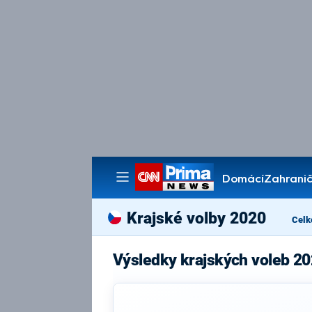
Domácí
Zahranič
Pořady
Krajské volby 2020
Celk
Výsledky krajských voleb 20