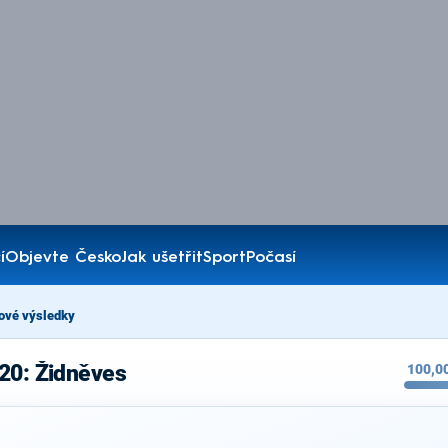
í
Objevte Česko
Jak ušetřit
Sport
Počasí
ové výsledky
20: Židněves
100,0