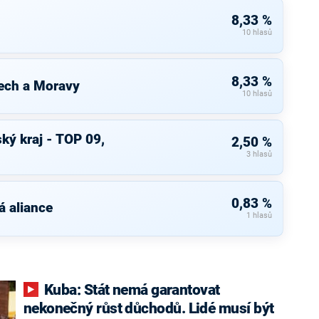
8,33 %
10 hlasů
8,33 %
ech a Moravy
10 hlasů
ký kraj - TOP 09,
2,50 %
3 hlasů
0,83 %
 aliance
1 hlasů
Kuba: Stát nemá garantovat
nekonečný růst důchodů. Lidé musí být