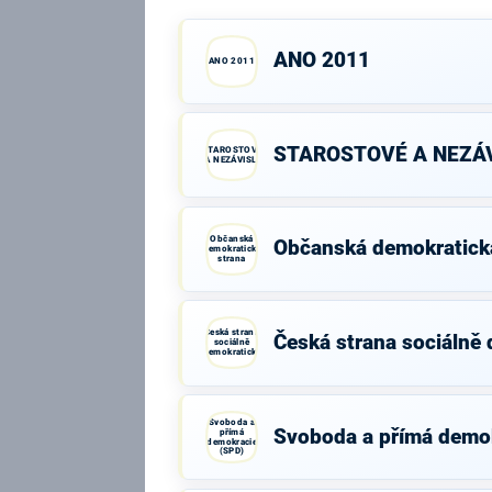
ANO 2011
ANO 2011
STAROSTOVÉ A NEZÁV
STAROSTOVÉ
A NEZÁVISLÍ
Občanská
Občanská demokratick
demokratická
strana
Česká strana
Česká strana sociálně
sociálně
demokratická
Svoboda a
Svoboda a přímá demo
přímá
demokracie
(SPD)