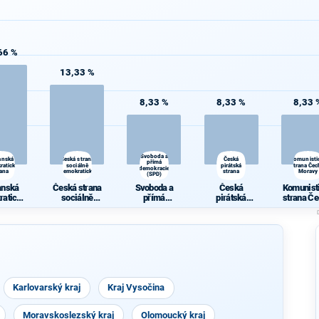
66 %
13,33 %
8,33 %
8,33 %
8,33 
Svoboda a
anská
Česká strana
Česká
Komunisti
přímá
ratická
sociálně
pirátská
strana Čec
demokracie
rana
demokratická
strana
Moravy
(SPD)
anská
Česká strana
Svoboda a
Česká
Komunist
ratická
sociálně
přímá
pirátská
strana Če
rana
demokratická
demokracie
strana
Morav
(SPD)
Karlovarský kraj
Kraj Vysočina
Moravskoslezský kraj
Olomoucký kraj