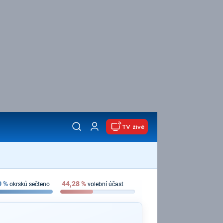
TV živě
0
%
44,28
%
okrsků sečteno
volební účast