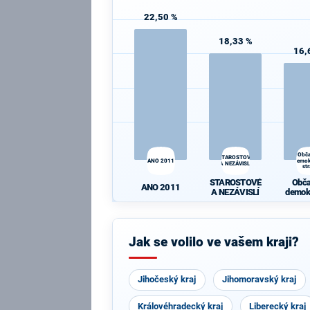
22,50 %
18,33 %
16,
Obč
STAROSTOVÉ
ANO 2011
demok
A NEZÁVISLÍ
st
STAROSTOVÉ
Obč
ANO 2011
A NEZÁVISLÍ
demok
st
Jak se volilo ve vašem kraji?
Jihočeský kraj
Jihomoravský kraj
Královéhradecký kraj
Liberecký kraj