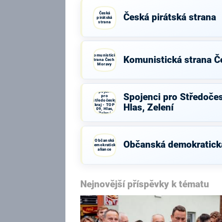
Česká
Česká pirátská strana
pirátská
strana
Komunistická
Komunistická strana Č
strana Čech a
Moravy
Spojenci
Spojenci pro Středočes
pro
Středočeský
kraj - TOP
Hlas, Zelení
09, Hlas,
Zelení
Občanská
Občanská demokratická
demokratická
aliance
Nejnovější příspěvky k tématu