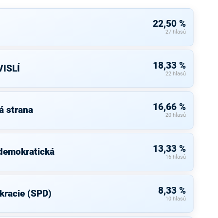
22,50 %
27 hlasů
18,33 %
ISLÍ
22 hlasů
16,66 %
á strana
20 hlasů
13,33 %
 demokratická
16 hlasů
8,33 %
kracie (SPD)
10 hlasů