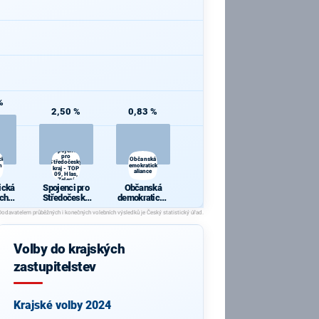
%
2,50 %
0,83 %
Spojenci
pro
cká
Občanská
Středočeský
h a
demokratická
kraj - TOP
aliance
09, Hlas,
Zelení
ická
Spojenci pro
Občanská
ch a
Středočeský
demokratická
y
kraj - TOP 09,
aliance
Hlas, Zelení
Volby do krajských
zastupitelstev
Krajské volby 2024