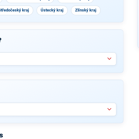
Středočeský kraj
Ústecký kraj
Zlínský kraj
?
s