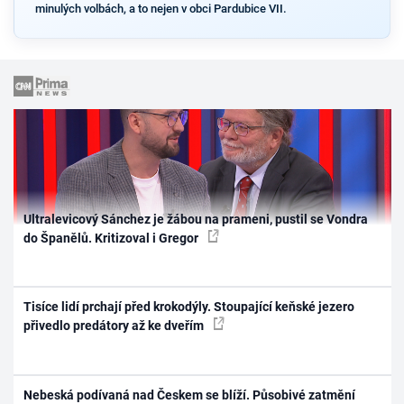
minulých volbách, a to nejen v obci Pardubice VII.
Ultralevicový Sánchez je žábou na prameni, pustil se Vondra
do Španělů. Kritizoval i Gregor
Tisíce lidí prchají před krokodýly. Stoupající keňské jezero
přivedlo predátory až ke dveřím
Nebeská podívaná nad Českem se blíží. Působivé zatmění