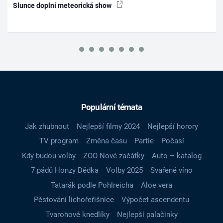
Slunce doplní meteorická show
Populární témata
Jak zhubnout
Nejlepší filmy 2024
Nejlepší horory
TV program
Změna času
Partie
Počasí
Kdy budou volby
ZOO Nové začátky
Auto – katalog
7 pádů Honzy Dědka
Volby 2025
Svařené víno
Tatarák podle Pohlreicha
Aloe vera
Pěstování lichořeřišnice
Výpočet ascendentu
Tvarohové knedlíky
Nejlepší palačinky