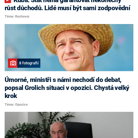
růst důchodů. Lidé musí být sami zodpovědní
Téma: Rozhovor
8 fotografií
Úmorné, ministři s námi nechodí do debat,
popsal Grolich situaci v opozici. Chystá velký
krok
Téma: Opozice