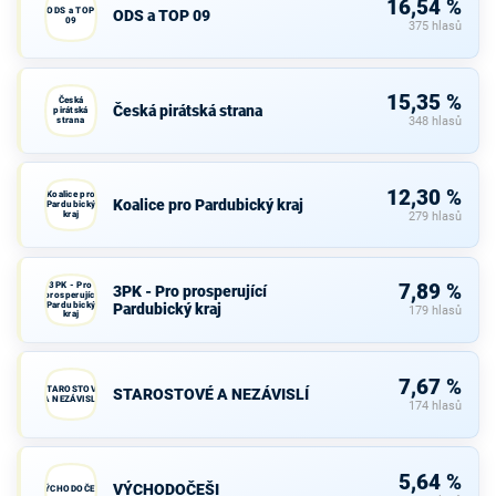
16,54 %
ODS a TOP
ODS a TOP 09
09
375 hlasů
15,35 %
Česká
Česká pirátská strana
pirátská
strana
348 hlasů
12,30 %
Koalice pro
Koalice pro Pardubický kraj
Pardubický
kraj
279 hlasů
3PK - Pro
7,89 %
3PK - Pro prosperující
prosperující
Pardubický
Pardubický kraj
179 hlasů
kraj
7,67 %
STAROSTOVÉ
STAROSTOVÉ A NEZÁVISLÍ
A NEZÁVISLÍ
174 hlasů
5,64 %
VÝCHODOČEŠI
VÝCHODOČEŠI