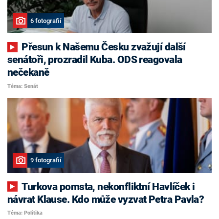
6 fotografií
Přesun k Našemu Česku zvažují další
senátoři, prozradil Kuba. ODS reagovala
nečekaně
Téma: Senát
9 fotografií
Turkova pomsta, nekonfliktní Havlíček i
návrat Klause. Kdo může vyzvat Petra Pavla?
Téma: Politika