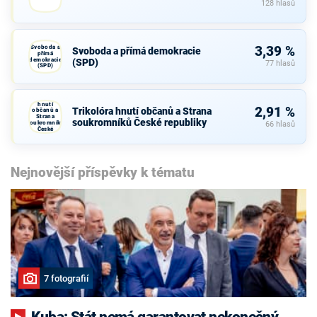
128 hlasů
Svoboda a
3,39 %
Svoboda a přímá demokracie
přímá
demokracie
(SPD)
77 hlasů
(SPD)
Trikolóra
hnutí
2,91 %
Trikolóra hnutí občanů a Strana
občanů a
Strana
soukromníků České republiky
soukromníků
66 hlasů
České
republiky
Nejnovější příspěvky k tématu
7 fotografií
Kuba: Stát nemá garantovat nekonečný