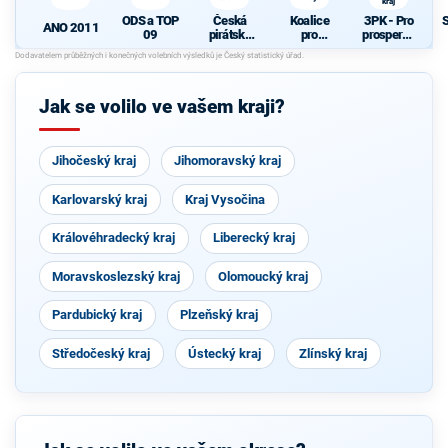
kraj
ODS a TOP
Česká
Koalice
3PK - Pro
ANO 2011
09
pirátská
pro
prosperují
strana
Pardubick
cí
N
ý kraj
Pardubick
ý kraj
Jak se volilo ve vašem kraji?
Jihočeský kraj
Jihomoravský kraj
Karlovarský kraj
Kraj Vysočina
Královéhradecký kraj
Liberecký kraj
Moravskoslezský kraj
Olomoucký kraj
Pardubický kraj
Plzeňský kraj
Středočeský kraj
Ústecký kraj
Zlínský kraj