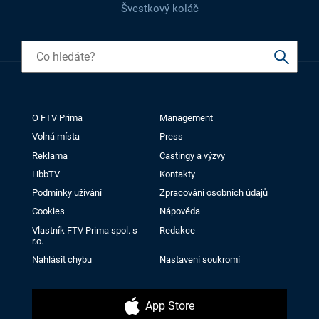
Švestkový koláč
O FTV Prima
Management
Volná místa
Press
Reklama
Castingy a výzvy
HbbTV
Kontakty
Podmínky užívání
Zpracování osobních údajů
Cookies
Nápověda
Vlastník FTV Prima spol. s
Redakce
r.o.
Nahlásit chybu
Nastavení soukromí
App Store