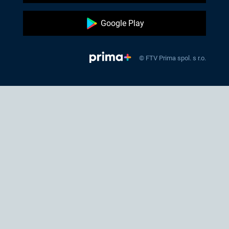
Google Play
© FTV Prima spol. s r.o.