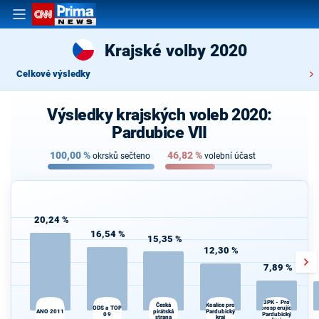
Krajské volby 2020
Celkové výsledky
Výsledky krajských voleb 2020:
Pardubice VII
100,00
%
46,82
%
okrsků sečteno
volební účast
20,24 %
16,54 %
15,35 %
12,30 %
7,89 %
3PK - Pro
Koalice pro
Česká
prosperující
ODS a TOP
S
ANO 2011
pirátská
Pardubický
09
Pardubický
strana
kraj