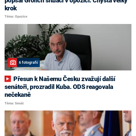
popsal Grolich situaci v opozici. Chystá velký
krok
Téma: Opozice
6 fotografií
Přesun k Našemu Česku zvažují další
senátoři, prozradil Kuba. ODS reagovala
nečekaně
Téma: Senát