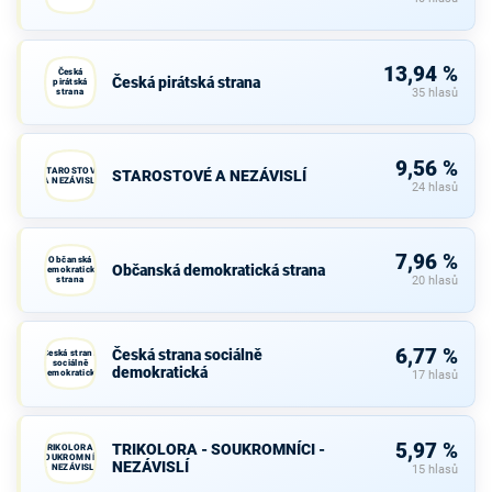
13,94 %
Česká
Česká pirátská strana
pirátská
strana
35 hlasů
9,56 %
STAROSTOVÉ
STAROSTOVÉ A NEZÁVISLÍ
A NEZÁVISLÍ
24 hlasů
7,96 %
Občanská
Občanská demokratická strana
demokratická
strana
20 hlasů
6,77 %
Česká strana sociálně
Česká strana
sociálně
demokratická
demokratická
17 hlasů
5,97 %
TRIKOLORA - SOUKROMNÍCI -
TRIKOLORA -
SOUKROMNÍCI
NEZÁVISLÍ
- NEZÁVISLÍ
15 hlasů