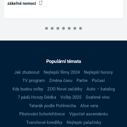
zákeřné nemoci
Populární témata
Jak zhubnout
Nejlepší filmy 2024
Nejlepší horory
TV program
Změna času
Partie
Počasí
Kdy budou volby
ZOO Nové začátky
Auto – katalog
7 pádů Honzy Dědka
Volby 2025
Svařené víno
Tatarák podle Pohlreicha
Aloe vera
Pěstování lichořeřišnice
Výpočet ascendentu
Tvarohové knedlíky
Nejlepší palačinky