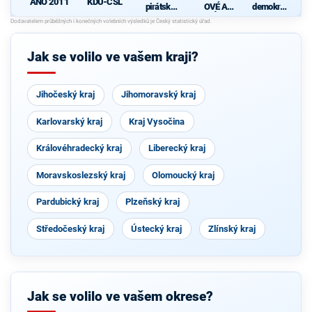
KDU-ČSL
ANO 2011
pirátská
OVÉ A
demokrati
strana
NEZÁVISL
cká strana
Í
d
Jak se volilo ve vašem kraji?
Jihočeský kraj
Jihomoravský kraj
Karlovarský kraj
Kraj Vysočina
Královéhradecký kraj
Liberecký kraj
Moravskoslezský kraj
Olomoucký kraj
Pardubický kraj
Plzeňský kraj
Středočeský kraj
Ústecký kraj
Zlínský kraj
Jak se volilo ve vašem okrese?