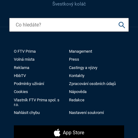
Švestkový koláč
O FTV Prima
Management
Volná místa
Press
Reklama
Castingy a výzvy
HbbTV
Kontakty
Podmínky užívání
Zpracování osobních údajů
Cookies
Nápověda
Vlastník FTV Prima spol. s
Redakce
r.o.
Nahlásit chybu
Nastavení soukromí
App Store