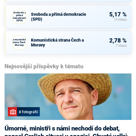
Svoboda a
5,17 %
Svoboda a přímá demokracie
přímá
demokracie
(SPD)
13 hlasů
(SPD)
2,78 %
Komunistická strana Čech a
Komunistická
strana Čech a
Moravy
Moravy
7 hlasů
Nejnovější příspěvky k tématu
8 fotografií
Úmorné, ministři s námi nechodí do debat,