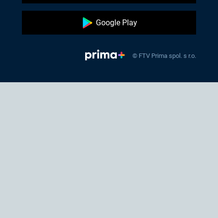
Google Play
© FTV Prima spol. s r.o.