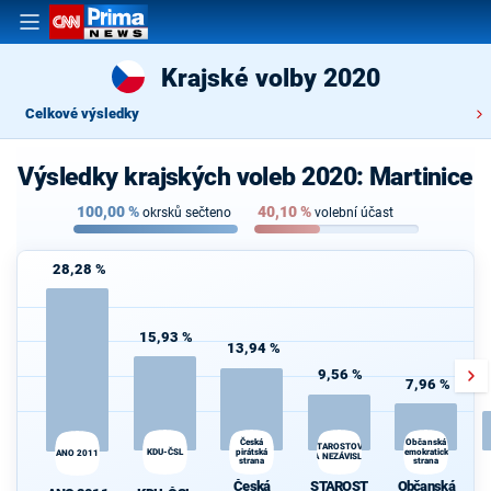
Krajské volby 2020
Celkové výsledky
Výsledky krajských voleb 2020: Martinice
100,00
%
40,10
%
okrsků sečteno
volební účast
28,28 %
15,93 %
13,94 %
9,56 %
7,96 %
Česká
Občanská
STAROSTOVÉ
KDU-ČSL
pirátská
demokratická
ANO 2011
A NEZÁVISLÍ
strana
strana
d
Česká
STAROST
Občanská