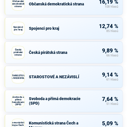
16,19 %
Občanská
Občanská demokratická strana
demokratická
strana
108 hlasů
12,74 %
Spojenci
Spojenci pro kraj
pro kraj
85 hlasů
9,89 %
Česká
Česká pirátská strana
pirátská
strana
66 hlasů
9,14 %
STAROSTOVÉ
STAROSTOVÉ A NEZÁVISLÍ
A NEZÁVISLÍ
61 hlasů
Svoboda a
7,64 %
Svoboda a přímá demokracie
přímá
demokracie
(SPD)
51 hlasů
(SPD)
5,09 %
Komunistická strana Čech a
Komunistická
strana Čech a