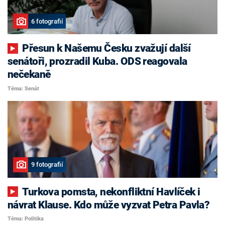
6 fotografií
Přesun k Našemu Česku zvažují další
senátoři, prozradil Kuba. ODS reagovala
nečekaně
Téma: Senát
9 fotografií
Turkova pomsta, nekonfliktní Havlíček i
návrat Klause. Kdo může vyzvat Petra Pavla?
Téma: Politika