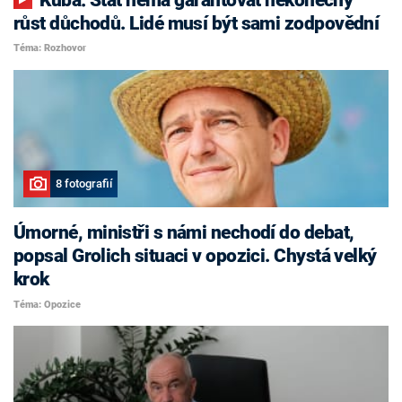
růst důchodů. Lidé musí být sami zodpovědní
Téma: Rozhovor
8 fotografií
Úmorné, ministři s námi nechodí do debat,
popsal Grolich situaci v opozici. Chystá velký
krok
Téma: Opozice