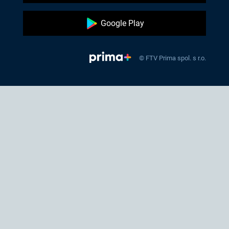
Google Play
© FTV Prima spol. s r.o.