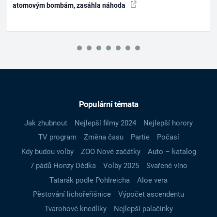
atomovým bombám, zasáhla náhoda
Populární témata
Jak zhubnout
Nejlepší filmy 2024
Nejlepší horory
TV program
Změna času
Partie
Počasí
Kdy budou volby
ZOO Nové začátky
Auto – katalog
7 pádů Honzy Dědka
Volby 2025
Svařené víno
Tatarák podle Pohlreicha
Aloe vera
Pěstování lichořeřišnice
Výpočet ascendentu
Tvarohové knedlíky
Nejlepší palačinky