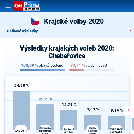
Krajské volby 2020
Celkové výsledky
Výsledky krajských voleb 2020:
Chabařovice
100,00
%
33,71
%
okrsků sečteno
volební účast
24,58 %
16,19 %
12,74 %
9,89 %
9,14 %
Občanská
Česká
Spojenci
STAROSTOVÉ
ANO 2011
demokratická
pirátská
pro kraj
A NEZÁVISLÍ
strana
strana