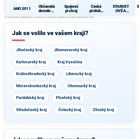
Občanská
Spojenci
Česká
STAROST
S
ANO 2011
demokrati
pro kraj
pirátská
OVÉ A
cká strana
strana
NEZÁVISL
d
Í
Jak se volilo ve vašem kraji?
Jihočeský kraj
Jihomoravský kraj
Karlovarský kraj
Kraj Vysočina
Královéhradecký kraj
Liberecký kraj
Moravskoslezský kraj
Olomoucký kraj
Pardubický kraj
Plzeňský kraj
Středočeský kraj
Ústecký kraj
Zlínský kraj