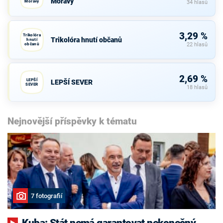
Moravy
Moravy
34 hlasů
3,29 %
Trikolóra
Trikolóra hnutí občanů
hnutí
občanů
22 hlasů
2,69 %
LEPŠÍ
LEPŠÍ SEVER
SEVER
18 hlasů
Nejnovější příspěvky k tématu
7 fotografií
Kuba: Stát nemá garantovat nekonečný