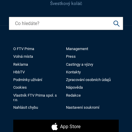
Švestkový koláč
O FTV Prima
Management
Volná místa
Press
Reklama
Castingy a výzvy
HbbTV
Kontakty
Podmínky užívání
Zpracování osobních údajů
Cookies
Nápověda
Vlastník FTV Prima spol. s
Redakce
r.o.
Nahlásit chybu
Nastavení soukromí
App Store