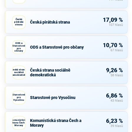
17,09 %
Česká
Česká pirátská strana
pirátská
strana
107 hlasů
ODS a
10,70 %
Starostové
ODS a Starostové pro občany
pro
67 hlasů
občany
9,26 %
Česká strana sociálně
Česká strana
sociálně
demokratická
demokratická
58 hlasů
6,86 %
Starostové
Starostové pro Vysočinu
pro
Vysočinu
43 hlasů
6,23 %
Komunistická strana Čech a
Komunistická
strana Čech a
Moravy
Moravy
39 hlasů