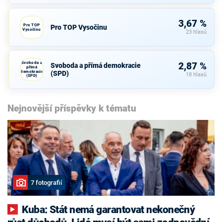
3,67 %
Pro TOP
Pro TOP Vysočinu
Vysočinu
23 hlasů
Svoboda a
2,87 %
Svoboda a přímá demokracie
přímá
demokracie
(SPD)
18 hlasů
(SPD)
Nejnovější příspěvky k tématu
7 fotografií
Kuba: Stát nemá garantovat nekonečný