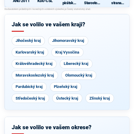
ANO 2011
KDU-ČSL
pirátská
Starostové
strana
strana
pro občany
sociálně
demokrati
cká
Jak se volilo ve vašem kraji?
Jihočeský kraj
Jihomoravský kraj
Karlovarský kraj
Kraj Vysočina
Královéhradecký kraj
Liberecký kraj
Moravskoslezský kraj
Olomoucký kraj
Pardubický kraj
Plzeňský kraj
Středočeský kraj
Ústecký kraj
Zlínský kraj
Jak se volilo ve vašem okrese?