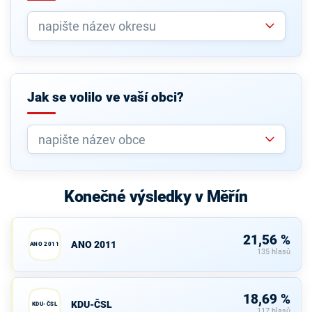
Jak se volilo ve vaší obci?
Konečné výsledky v Měřín
21,56 %
ANO 2011
ANO 2011
135 hlasů
18,69 %
KDU-ČSL
KDU-ČSL
117 hlasů