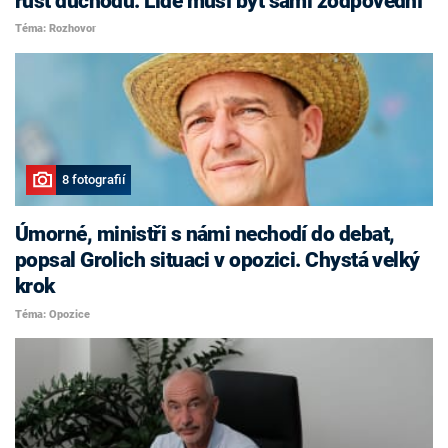
růst důchodů. Lidé musí být sami zodpovědní
Téma: Rozhovor
8 fotografií
Úmorné, ministři s námi nechodí do debat,
popsal Grolich situaci v opozici. Chystá velký
krok
Téma: Opozice