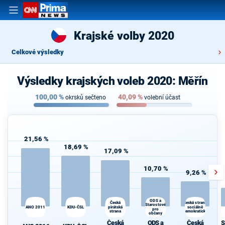
Krajské volby 2020
Celkové výsledky
Výsledky krajských voleb 2020: Měřín
100,00
%
40,09
%
okrsků sečteno
volební účast
21,56 %
18,69 %
17,09 %
10,70 %
9,26 %
ODS a
Česká
Česká strana
Starostové
ANO 2011
KDU-ČSL
pirátská
sociálně
pro
strana
demokratická
občany
Česká
ODS a
Česká
S