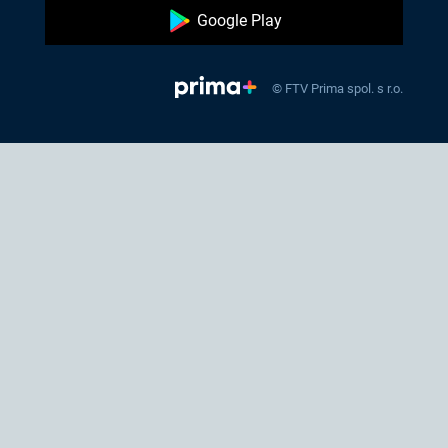
Google Play
© FTV Prima spol. s r.o.