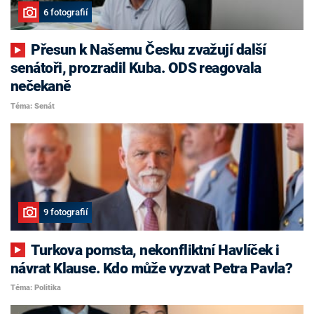
6 fotografií
Přesun k Našemu Česku zvažují další
senátoři, prozradil Kuba. ODS reagovala
nečekaně
Téma: Senát
9 fotografií
Turkova pomsta, nekonfliktní Havlíček i
návrat Klause. Kdo může vyzvat Petra Pavla?
Téma: Politika