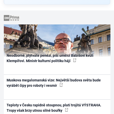
Neodborné, plýtváte penězi, píší umělci Babišovi kvůli
Klempířovi. Ministr kulturní politiku hájí
Muskova megalomanská vize: Největší budova světa bude
vyrábět čipy pro roboty i vesmír
Teploty v Česku rapidně stoupnou, platí trojitá VÝSTRAHA.
Tropy však brzy utnou silné bouřky