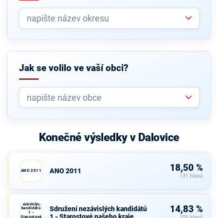
Jak se volilo ve vaší obci?
Konečné výsledky v Dalovice
18,50 %
ANO 2011
ANO 2011
131 hlasů
Sdružení
nezávislých
14,83 %
Sdružení nezávislých kandidátů
kandidátů
1 -
1 - Starostové našeho kraje
Starostové
105 hlasů