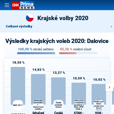
Krajské volby 2020
Celkové výsledky
Výsledky krajských voleb 2020: Dalovice
100,00
%
45,36
%
okrsků sečteno
volební účast
18,50 %
14,83 %
13,27 %
10,59 %
10,02 %
Sdružení
STAN -
VOK -
nezávislých
Starostové
Volba pro
K
kandidátů
a nezávislí
Česká
kraj s
1 -
pirátská
společně s
ANO 2011
podporou
Starostové
strana
KOA, VPM
hnutí
S
našeho
Cheb a
Karlovaráci
kraje
TOP 09
Sdružení
Česká
STAN -
VOK -