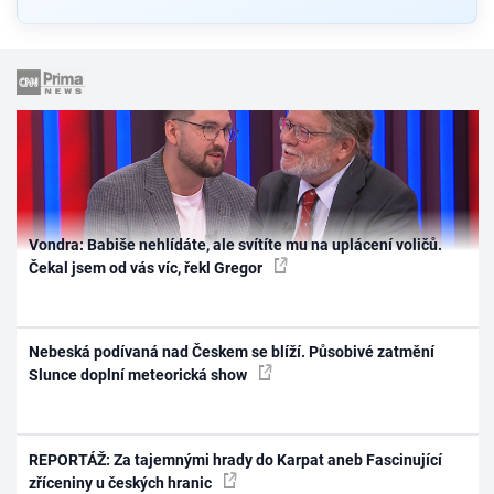
Vondra: Babiše nehlídáte, ale svítíte mu na uplácení voličů.
Čekal jsem od vás víc, řekl Gregor
Nebeská podívaná nad Českem se blíží. Působivé zatmění
Slunce doplní meteorická show
REPORTÁŽ: Za tajemnými hrady do Karpat aneb Fascinující
zříceniny u českých hranic