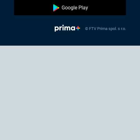
Google Play
© FTV Prima spol. s r.o.