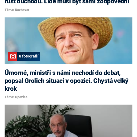
růst důchodů. Lidé musí být sami zodpovědní
Téma: Rozhovor
8 fotografií
Úmorné, ministři s námi nechodí do debat,
popsal Grolich situaci v opozici. Chystá velký
krok
Téma: Opozice