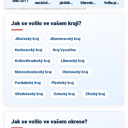
ANO 2011
nezávislýc
pirátská
Starostové
Volba pro
h
strana
a nezávislí
kraj s
kandidátů
společně s
podporou
s
1 -
KOA, VPM
hnutí
S
Starostové
Cheb a
Karlovarác
Jak se volilo ve vašem kraji?
našeho
TOP 09
i
kraje
Jihočeský kraj
Jihomoravský kraj
Karlovarský kraj
Kraj Vysočina
Královéhradecký kraj
Liberecký kraj
Moravskoslezský kraj
Olomoucký kraj
Pardubický kraj
Plzeňský kraj
Středočeský kraj
Ústecký kraj
Zlínský kraj
Jak se volilo ve vašem okrese?