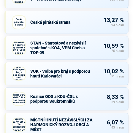
našeho
kraje
13,27 %
Česká
Česká pirátská strana
pirátská
strana
94 hlasů
STAN -
STAN - Starostové a nezávislí
Starostové
10,59 %
a nezávislí
společně s KOA, VPM Cheb a
společně s
KOA, VPM
75 hlasů
TOP 09
Cheb a
TOP 09
VOK -
Volba pro
10,02 %
VOK - Volba pro kraj s podporou
kraj s
podporou
hnutí Karlovaráci
71 hlasů
hnutí
Karlovaráci
Koalice ODS a
8,33 %
Koalice ODS a KDU-ČSL s
KDU-ČSL s
podporou
podporou Soukromníků
59 hlasů
Soukromníků
MÍSTNÍ
MÍSTNÍ HNUTÍ NEZÁVISLÝCH ZA
HNUTÍ
6,07 %
NEZÁVISLÝCH
HARMONICKÝ ROZVOJ OBCÍ A
ZA
HARMONICKÝ
43 hlasů
MĚST
ROZVOJ OBCÍ
A MĚST