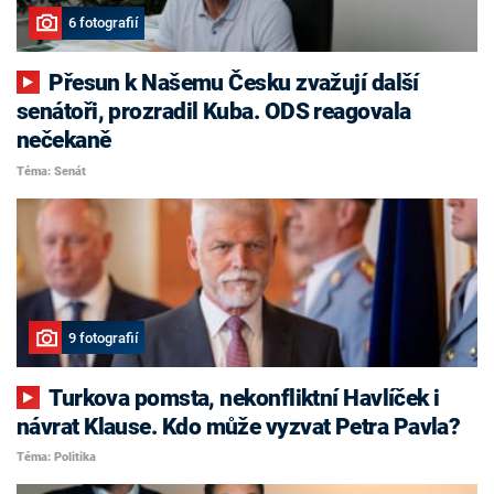
6 fotografií
Přesun k Našemu Česku zvažují další
senátoři, prozradil Kuba. ODS reagovala
nečekaně
Téma: Senát
9 fotografií
Turkova pomsta, nekonfliktní Havlíček i
návrat Klause. Kdo může vyzvat Petra Pavla?
Téma: Politika