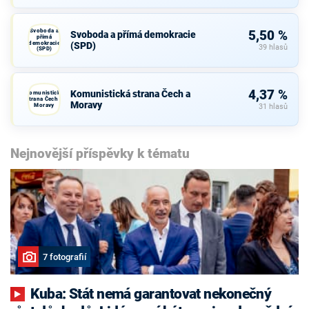
Svoboda a
5,50 %
Svoboda a přímá demokracie
přímá
demokracie
(SPD)
39 hlasů
(SPD)
4,37 %
Komunistická strana Čech a
Komunistická
strana Čech a
Moravy
Moravy
31 hlasů
Nejnovější příspěvky k tématu
7 fotografií
Kuba: Stát nemá garantovat nekonečný