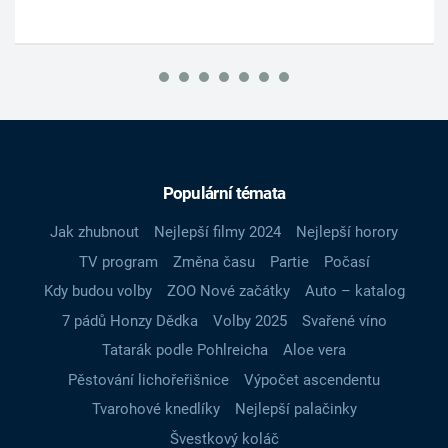
Populární témata
Jak zhubnout
Nejlepší filmy 2024
Nejlepší horory
TV program
Změna času
Partie
Počasí
Kdy budou volby
ZOO Nové začátky
Auto – katalog
7 pádů Honzy Dědka
Volby 2025
Svařené víno
Tatarák podle Pohlreicha
Aloe vera
Pěstování lichořeřišnice
Výpočet ascendentu
Tvarohové knedlíky
Nejlepší palačinky
Švestkový koláč