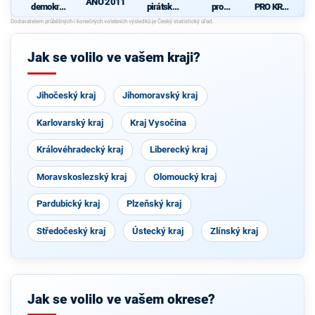
ANO 2011
demokrati
pirátská
pro
PRO KRAJ
cká strana
strana
Královéhra
-
K
+
decký kraj
Osobnosti
d
STAROST
- KDU-
kraje,
OVÉ A
ČSL -
ČSSD a
Jak se volilo ve vašem kraji?
NEZÁVISL
VPM -
Zelení
Í a
Nestraníci
VÝCHODO
ČEŠI
Jihočeský kraj
Jihomoravský kraj
Karlovarský kraj
Kraj Vysočina
Královéhradecký kraj
Liberecký kraj
Moravskoslezský kraj
Olomoucký kraj
Pardubický kraj
Plzeňský kraj
Středočeský kraj
Ústecký kraj
Zlínský kraj
Jak se volilo ve vašem okrese?