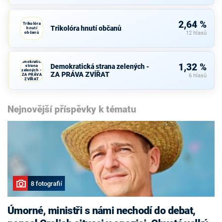
2,64 %
Trikolóra
Trikolóra hnutí občanů
hnutí
občanů
12 hlasů
Demokratická
1,32 %
Demokratická strana zelených -
strana
zelených -
ZA PRÁVA ZVÍŘAT
ZA PRÁVA
6 hlasů
ZVÍŘAT
Nejnovější příspěvky k tématu
8 fotografií
Úmorné, ministři s námi nechodí do debat,