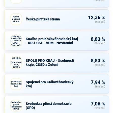
80 hlasů
12,36 %
Česká
Česká pirátská strana
pirátská
strana
56 hlasů
Koalice pro
8,83 %
Koalice pro Královéhradecký kraj
Královéhradecký
kraj - KDU-ČSL -
- KDU-ČSL - VPM - Nestraníci
VPM -
40 hlasů
Nestraníci
SPOLU
PRO KRAJ
8,83 %
SPOLU PRO KRAJ - Osobnosti
-
Osobnosti
kraje, ČSSD a Zelení
kraje,
40 hlasů
ČSSD a
Zelení
7,94 %
Spojenci pro Královéhradecký
Spojenci pro
Královéhradecký
kraj
kraj
36 hlasů
Svoboda a
7,06 %
Svoboda a přímá demokracie
přímá
demokracie
(SPD)
32 hlasů
(SPD)