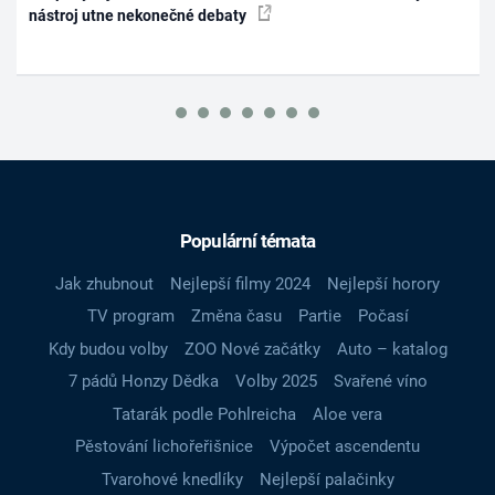
nástroj utne nekonečné debaty
Populární témata
Jak zhubnout
Nejlepší filmy 2024
Nejlepší horory
TV program
Změna času
Partie
Počasí
Kdy budou volby
ZOO Nové začátky
Auto – katalog
7 pádů Honzy Dědka
Volby 2025
Svařené víno
Tatarák podle Pohlreicha
Aloe vera
Pěstování lichořeřišnice
Výpočet ascendentu
Tvarohové knedlíky
Nejlepší palačinky