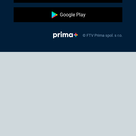
Google Play
© FTV Prima spol. s r.o.