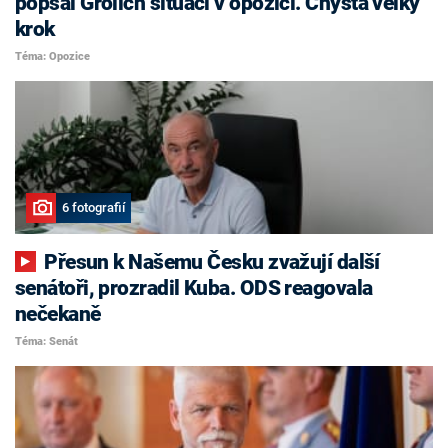
popsal Grolich situaci v opozici. Chystá velký
krok
Téma: Opozice
6 fotografií
Přesun k Našemu Česku zvažují další
senátoři, prozradil Kuba. ODS reagovala
nečekaně
Téma: Senát