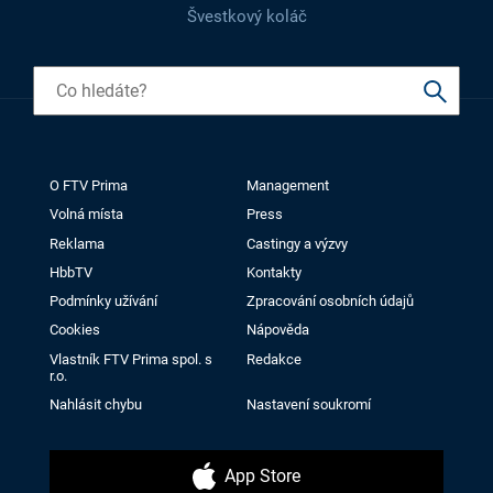
Švestkový koláč
O FTV Prima
Management
Volná místa
Press
Reklama
Castingy a výzvy
HbbTV
Kontakty
Podmínky užívání
Zpracování osobních údajů
Cookies
Nápověda
Vlastník FTV Prima spol. s
Redakce
r.o.
Nahlásit chybu
Nastavení soukromí
App Store