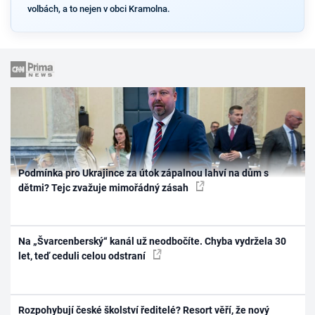
volbách, a to nejen v obci Kramolna.
Podmínka pro Ukrajince za útok zápalnou lahví na dům s
dětmi? Tejc zvažuje mimořádný zásah
Na „Švarcenberský“ kanál už neodbočíte. Chyba vydržela 30
let, teď ceduli celou odstraní
Rozpohybují české školství ředitelé? Resort věří, že nový