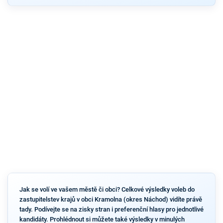
Jak se volí ve vašem městě či obci? Celkové výsledky voleb do
zastupitelstev krajů v obci Kramolna (okres Náchod) vidíte právě
tady. Podívejte se na zisky stran i preferenční hlasy pro jednotlivé
kandidáty. Prohlédnout si můžete také výsledky v minulých