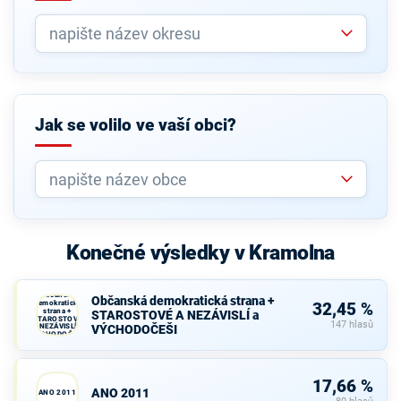
Jak se volilo ve vaší obci?
Konečné výsledky v Kramolna
Občanská
Občanská demokratická strana +
demokratická
32,45 %
strana +
STAROSTOVÉ A NEZÁVISLÍ a
STAROSTOVÉ
147 hlasů
A NEZÁVISLÍ a
VÝCHODOČEŠI
VÝCHODOČEŠI
17,66 %
ANO 2011
ANO 2011