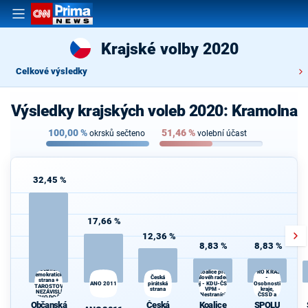
Krajské volby 2020
Celkové výsledky
Výsledky krajských voleb 2020: Kramolna
100,00
%
51,46
%
okrsků sečteno
volební účast
32,45 %
17,66 %
12,36 %
8,83 %
8,83 %
SPOLU
Občanská
Koalice pro
PRO KRAJ
demokratická
Královéhradecký
Česká
-
strana +
ANO 2011
pirátská
kraj - KDU-ČSL -
Osobnosti
Kr
STAROSTOVÉ
strana
VPM -
kraje,
A NEZÁVISLÍ a
Nestraníci
ČSSD a
VÝCHODOČEŠI
Zelení
Občanská
Česká
Koalice
SPOLU