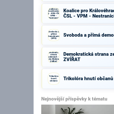
Koalice pro
Koalice pro Královéhra
Královéhradecký
kraj - KDU-ČSL -
ČSL - VPM - Nestraníc
VPM -
Nestraníci
Svoboda a
Svoboda a přímá demo
přímá
demokracie
(SPD)
Demokratická
Demokratická strana z
strana
zelených -
ZVÍŘAT
ZA PRÁVA
ZVÍŘAT
Trikolóra
Trikolóra hnutí občanů
hnutí
občanů
Nejnovější příspěvky k tématu