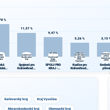
78 %
11,57 %
9,47 %
5,26 %
3,15 
SPOLU
PRO KRAJ
Koalice pro
Svoboda
ská
Spojenci pro
-
Královéhradecký
přímá
átská
Královéhradecký
Osobnosti
kraj - KDU-ČSL -
demokrac
rana
kraj
kraje,
VPM -
(SPD)
ČSSD a
Nestraníci
Zelení
ská
Spojenci pro
SPOLU PRO
Koalice pro
Svoboda
átská
Královéhradec
KRAJ -
Královéhradec
přímá
rana
ký kraj
Osobnosti
ký kraj - KDU-
demokra
kraje, ČSSD a
ČSL - VPM -
(SPD)
Zelení
Nestraníci
Karlovarský kraj
Kraj Vysočina
Moravskoslezský kraj
Olomoucký kraj