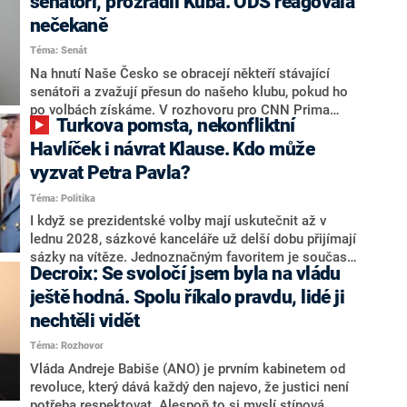
senátoři, prozradil Kuba. ODS reagovala
nečekaně
Téma: Senát
Na hnutí Naše Česko se obracejí někteří stávající
senátoři a zvažují přesun do našeho klubu, pokud ho
po volbách získáme. V rozhovoru pro CNN Prima
Turkova pomsta, nekonfliktní
NEWS to řekl zakladatel hnutí a jihočeský hejtman
Martin Kuba. Konkrétní nebyl, ale získat by takto mohl
Havlíček i návrat Klause. Kdo může
například senátora Zdeňka Hrabu, který je dnes
vyzvat Petra Pavla?
součástí klubu ODS a TOP 09. Hraba to na dotaz
Téma: Politika
redakce nevyloučil. Předseda klubu senátorů ODS
Zdeněk Nytra redakci řekl, že počítá s odchodem
I když se prezidentské volby mají uskutečnit až v
některých senátorů z klubu a že Naše Česko není
lednu 2028, sázkové kanceláře už delší dobu přijímají
nepřítel, ale soupeř.
sázky na vítěze. Jednoznačným favoritem je současná
Decroix: Se svoločí jsem byla na vládu
hlava státu Petr Pavel. Daleko za ním pak bookmakeři
zmiňují dva výrazné politiky ANO, tedy premiéra
ještě hodná. Spolu říkalo pravdu, lidé ji
Andreje Babiše a ministra průmyslu Karla Havlíčka.
nechtěli vidět
Oblíbeným tipem samotných sázkařů je poslanec za
Téma: Rozhovor
Motoristy Filip Turek. Politolog Jan Kubáček nicméně
o případné kandidatuře kohokoliv ze zmíněné trojice
Vláda Andreje Babiše (ANO) je prvním kabinetem od
značně pochybuje. Podle něj současná koalice dosud
revoluce, který dává každý den najevo, že justici není
nemá osobu, která by Pavlovi mohla konkurovat.
potřeba respektovat. Alespoň to si myslí stínová