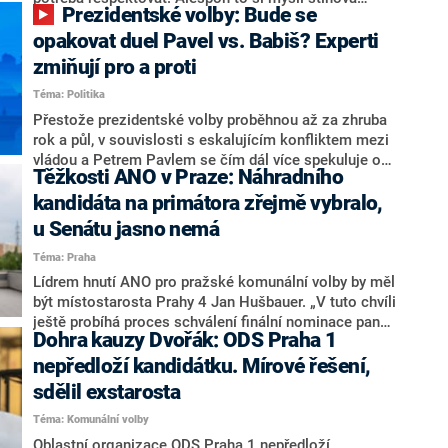
Prezidentské volby: Bude se
ministryně spravedlnosti ODS Eva Decroix. V
rozhovoru pro CNN Prima NEWS si nebrala servítky
opakovat duel Pavel vs. Babiš? Experti
ohledně politického výkonu svého nástupce Jeronýma
zmiňují pro a proti
Tejce (za ANO) či vládní zmocněnkyně pro lidská
Téma: Politika
práva Taťány Malé (ANO). Označením „svoloč“ na
adresu vlády prý byla ještě hodná. Decroix se také
Přestože prezidentské volby proběhnou až za zhruba
vrátila k volební porážce koalice Spolu či promluvila o
rok a půl, v souvislosti s eskalujícím konfliktem mezi
hnutí Naše Česko Martina Kuby.
vládou a Petrem Pavlem se čím dál více spekuluje o
Těžkosti ANO v Praze: Náhradního
tom, koho by do bitvy o Hrad mohla vyslat současná
koalice. Někteří političtí komentátoři znovu vytahují
kandidáta na primátora zřejmě vybralo,
jméno premiéra Andreje Babiše (ANO). Jak moc je
u Senátu jasno nemá
pravděpodobné, že se v prezidentských volbách 2028
Téma: Praha
bude znovu opakovat souboj z roku 2023?
Lídrem hnutí ANO pro pražské komunální volby by měl
být místostarosta Prahy 4 Jan Hušbauer. „V tuto chvíli
ještě probíhá proces schválení finální nominace pana
Dohra kauzy Dvořák: ODS Praha 1
Jana Hušbauera Výborem hnutí ANO,“ uvedl pro
redakci místopředseda pražského ANO Martin
nepředloží kandidátku. Mírové řešení,
Benkovič. O Hušbauerovi se spekulovalo jako o
sdělil exstarosta
náhradníkovi v čele pražské kandidátky poté, co
Téma: Komunální volby
rezignoval po sérii nejasností v majetkových
přiznáních a pořizování bytů Ondřej Prokop. Zároveň
Oblastní organizace ODS Praha 1 nepředloží