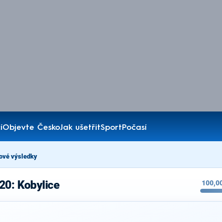
í
Objevte Česko
Jak ušetřit
Sport
Počasí
ové výsledky
20: Kobylice
100,0