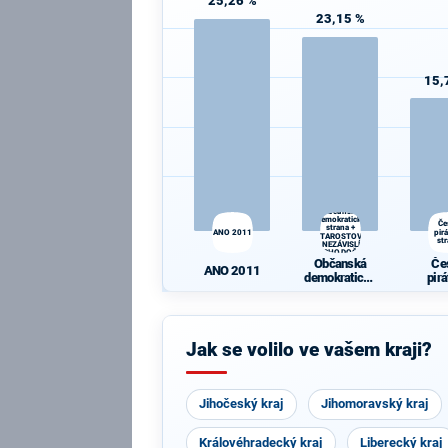
25,26 %
23,15 %
15,
Občanská
demokratická
Če
strana +
ANO 2011
pir
STAROSTOVÉ
st
A NEZÁVISLÍ a
VÝCHODOČEŠI
Občanská
Če
ANO 2011
demokratická
pir
strana +
st
STAROSTOVÉ
A NEZÁVISLÍ
a
Jak se volilo ve vašem kraji?
VÝCHODOČE
ŠI
Jihočeský kraj
Jihomoravský kraj
Královéhradecký kraj
Liberecký kraj