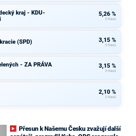
decký kraj - KDU-
5,26 %
i
5 hlasů
3,15 %
kracie (SPD)
3 hlasů
elených - ZA PRÁVA
3,15 %
3 hlasů
2,10 %
2 hlasů
Přesun k Našemu Česku zvažují další