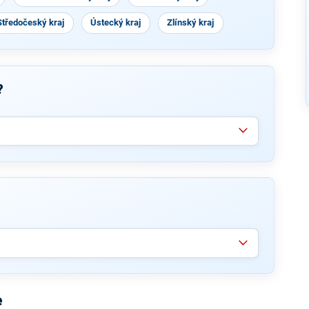
Středočeský kraj
Ústecký kraj
Zlínský kraj
?
e