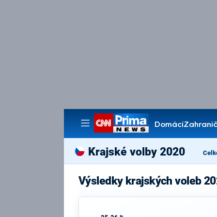
Domácí
Zahranič
Pořady
Krajské volby 2020
Celk
Výsledky krajských voleb 20