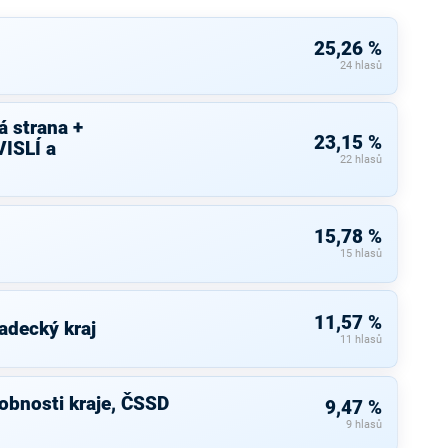
25,26 %
24 hlasů
 strana +
23,15 %
ISLÍ a
22 hlasů
15,78 %
15 hlasů
11,57 %
adecký kraj
11 hlasů
bnosti kraje, ČSSD
9,47 %
9 hlasů