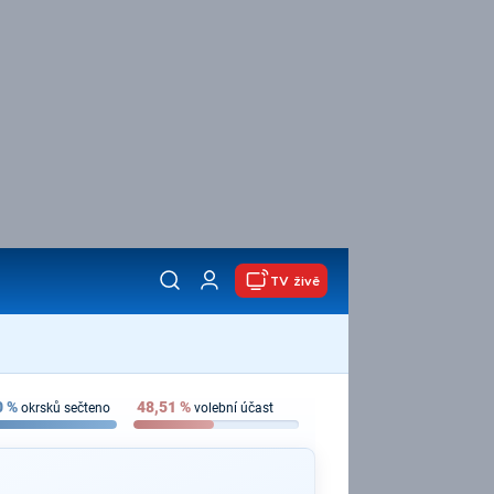
TV živě
0
%
48,51
%
okrsků sečteno
volební účast