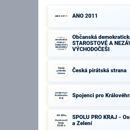
ANO 2011
ANO 2011
Občanská demokratická
Občanská
demokratická
STAROSTOVÉ A NEZÁV
strana +
STAROSTOVÉ
A NEZÁVISLÍ a
VÝCHODOČEŠI
VÝCHODOČEŠI
Česká
Česká pirátská strana
pirátská
strana
Spojenci pro
Spojenci pro Královéhr
Královéhradecký
kraj
SPOLU
PRO KRAJ
SPOLU PRO KRAJ - Oso
-
Osobnosti
a Zelení
kraje,
ČSSD a
Zelení