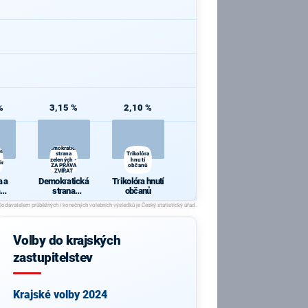
%
3,15 %
2,10 %
Demokratická
 a
strana
Trikolóra
zelených -
hnutí
ie
ZA PRÁVA
občanů
ZVÍŘAT
 a
Demokratická
Trikolóra hnutí
strana
občanů
cie
zelených - ZA
PRÁVA
ZVÍŘAT
Volby do krajských
zastupitelstev
Krajské volby 2024