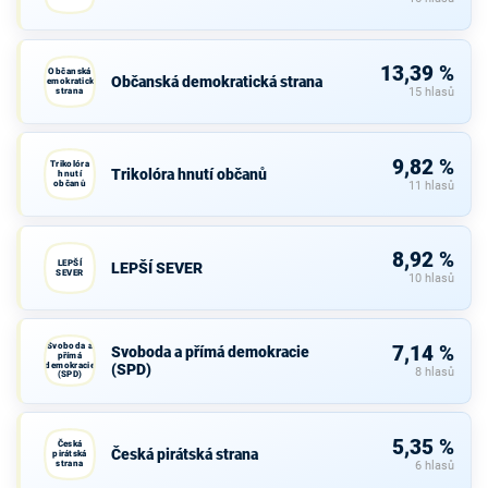
13,39 %
Občanská
Občanská demokratická strana
demokratická
strana
15 hlasů
9,82 %
Trikolóra
Trikolóra hnutí občanů
hnutí
občanů
11 hlasů
8,92 %
LEPŠÍ
LEPŠÍ SEVER
SEVER
10 hlasů
Svoboda a
7,14 %
Svoboda a přímá demokracie
přímá
demokracie
(SPD)
8 hlasů
(SPD)
5,35 %
Česká
Česká pirátská strana
pirátská
strana
6 hlasů