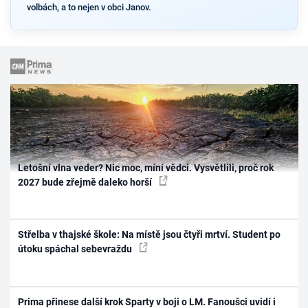
volbách, a to nejen v obci Janov.
Letošní vlna veder? Nic moc, míní vědci. Vysvětlili, proč rok
2027 bude zřejmě daleko horší
Střelba v thajské škole: Na místě jsou čtyři mrtví. Student po
útoku spáchal sebevraždu
Prima přinese další krok Sparty v boji o LM. Fanoušci uvidí i