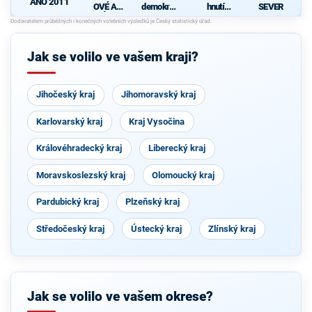
ANO 2011
OVÉ A
demokrati
hnutí
SEVER
NEZÁVISL
cká strana
občanů
d
Í
Jak se volilo ve vašem kraji?
Jihočeský kraj
Jihomoravský kraj
Karlovarský kraj
Kraj Vysočina
Královéhradecký kraj
Liberecký kraj
Moravskoslezský kraj
Olomoucký kraj
Pardubický kraj
Plzeňský kraj
Středočeský kraj
Ústecký kraj
Zlínský kraj
Jak se volilo ve vašem okrese?