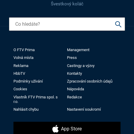
Švestkový koláč
O FTV Prima
Management
Volná místa
Press
Reklama
Castingy a výzvy
HbbTV
Kontakty
Podmínky užívání
Zpracování osobních údajů
Cookies
Nápověda
Vlastník FTV Prima spol. s
Redakce
r.o.
Nahlásit chybu
Nastavení soukromí
App Store