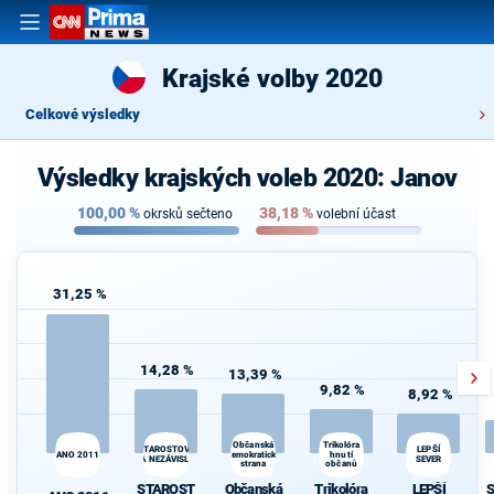
Krajské volby 2020
Celkové výsledky
Výsledky krajských voleb 2020: Janov
100,00
%
38,18
%
okrsků sečteno
volební účast
31,25 %
14,28 %
13,39 %
9,82 %
8,92 %
Trikolóra
Občanská
LEPŠÍ
STAROSTOVÉ
ANO 2011
demokratická
hnutí
A NEZÁVISLÍ
SEVER
strana
občanů
STAROST
Občanská
Trikolóra
LEPŠÍ
S