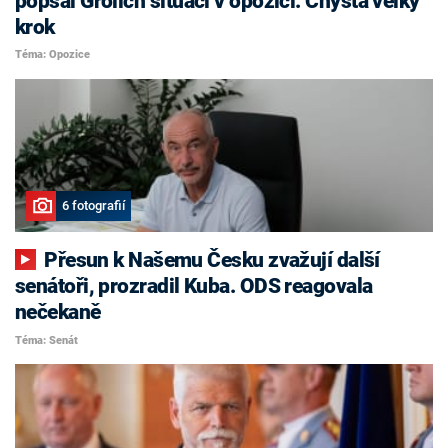
popsal Grolich situaci v opozici. Chystá velký
krok
Téma: Opozice
6 fotografií
Přesun k Našemu Česku zvažují další
senátoři, prozradil Kuba. ODS reagovala
nečekaně
Téma: Senát