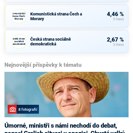
4,46 %
Komunistická strana Čech a
Komunistická
strana Čech a
Moravy
Moravy
5 hlasů
2,67 %
Česká strana sociálně
Česká strana
sociálně
demokratická
demokratická
3 hlasů
Nejnovější příspěvky k tématu
8 fotografií
Úmorné, ministři s námi nechodí do debat,