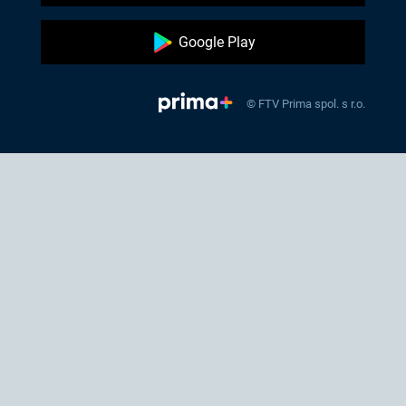
Google Play
© FTV Prima spol. s r.o.