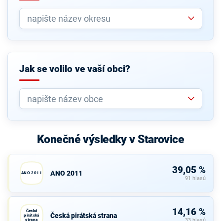
Jak se volilo ve vaší obci?
Konečné výsledky v Starovice
39,05 %
ANO 2011
ANO 2011
91 hlasů
14,16 %
Česká
Česká pirátská strana
pirátská
strana
33 hlasů