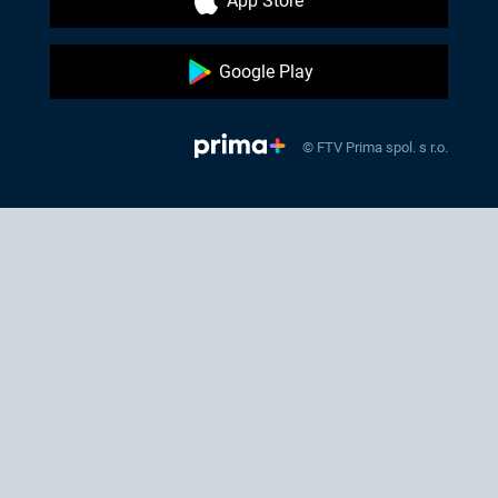
App Store
Google Play
© FTV Prima spol. s r.o.