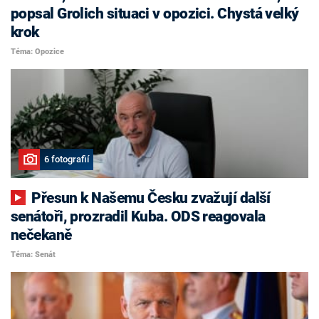
popsal Grolich situaci v opozici. Chystá velký
krok
Téma: Opozice
6 fotografií
Přesun k Našemu Česku zvažují další
senátoři, prozradil Kuba. ODS reagovala
nečekaně
Téma: Senát