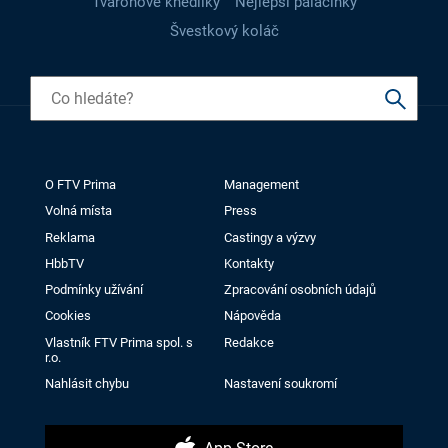
Tvarohové knedlíky
Nejlepší palačinky
Švestkový koláč
O FTV Prima
Management
Volná místa
Press
Reklama
Castingy a výzvy
HbbTV
Kontakty
Podmínky užívání
Zpracování osobních údajů
Cookies
Nápověda
Vlastník FTV Prima spol. s
Redakce
r.o.
Nahlásit chybu
Nastavení soukromí