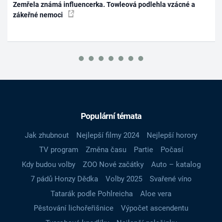
Zemřela známá influencerka. Towleová podlehla vzácné a
zákeřné nemoci
Populární témata
Jak zhubnout
Nejlepší filmy 2024
Nejlepší horory
TV program
Změna času
Partie
Počasí
Kdy budou volby
ZOO Nové začátky
Auto – katalog
7 pádů Honzy Dědka
Volby 2025
Svařené víno
Tatarák podle Pohlreicha
Aloe vera
Pěstování lichořeřišnice
Výpočet ascendentu