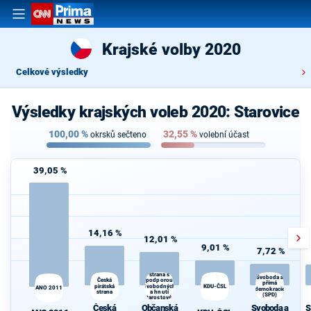
Krajské volby 2020
Celkové výsledky
Výsledky krajských voleb 2020: Starovice
100,00
%
32,55
%
okrsků sečteno
volební účast
39,05 %
14,16 %
12,01 %
9,01 %
7,72 %
Občanská
demokratická
strana s
Svoboda a
Česká
podporou
přímá
pirátská
Svobodných
KDU-ČSL
ANO 2011
demokracie
strana
a hnutí
(SPD)
Starostové a
osobnosti
Česká
Občanská
Svoboda a
S
pro Moravu