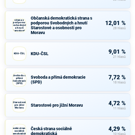
Občanská
Občanská demokratická strana s
demokratická
strana s
12,01 %
podporou Svobodných a hnutí
podporou
Svobodných
Starostové a osobnosti pro
a hnutí
28 hlasů
Starostové a
Moravu
osobnosti
pro Moravu
9,01 %
KDU-ČSL
KDU-ČSL
21 hlasů
Svoboda a
7,72 %
Svoboda a přímá demokracie
přímá
demokracie
(SPD)
18 hlasů
(SPD)
4,72 %
Starostové
Starostové pro jižní Moravu
pro jižní
Moravu
11 hlasů
4,29 %
Česká strana sociálně
Česká strana
sociálně
demokratická
demokratická
10 hlasů