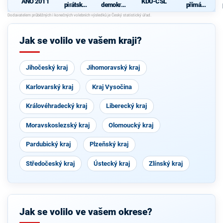
KDU-ČSL
ANO 2011
pirátská
demokrati
přímá
strana
cká strana
demokraci
s podporou
e (SPD)
Svobodný
ch a hnutí
Jak se volilo ve vašem kraji?
Starostové
a
osobnosti
pro
Jihočeský kraj
Jihomoravský kraj
Moravu
Karlovarský kraj
Kraj Vysočina
Královéhradecký kraj
Liberecký kraj
Moravskoslezský kraj
Olomoucký kraj
Pardubický kraj
Plzeňský kraj
Středočeský kraj
Ústecký kraj
Zlínský kraj
Jak se volilo ve vašem okrese?