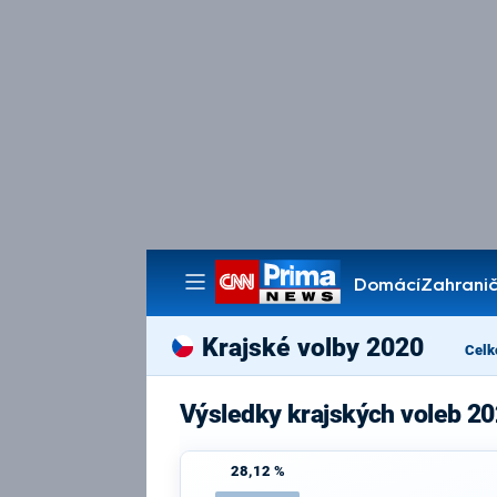
Domácí
Zahranič
Pořady
Krajské volby 2020
Celk
Výsledky krajských voleb 20
28,12 %