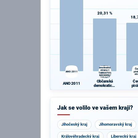
20,31 %
18,
Občanská
demokratická
Če
strana +
ANO 2011
pir
STAROSTOVÉ
st
A NEZÁVISLÍ a
VÝCHODOČEŠI
Občanská
Če
ANO 2011
demokratická
pir
strana +
st
STAROSTOVÉ
A NEZÁVISLÍ
a
Jak se volilo ve vašem kraji?
VÝCHODOČE
ŠI
Jihočeský kraj
Jihomoravský kraj
Královéhradecký kraj
Liberecký kraj