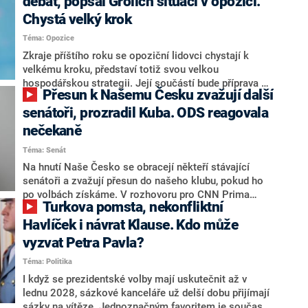
debat, popsal Grolich situaci v opozici.
Chystá velký krok
Téma: Opozice
Zkraje příštího roku se opoziční lidovci chystají k
velkému kroku, představí totiž svou velkou
hospodářskou strategii. Její součástí bude příprava na
Přesun k Našemu Česku zvažují další
stárnutí populace, řekl ve středu na setkání s novináři
nový předseda lidovců Jan Grolich. Ten zároveň v
senátoři, prozradil Kuba. ODS reagovala
senátních volbách kandiduje ve Vyškově. Popsal i
nečekaně
aktivitu opozice, o níž vládní strany nebo političtí
Téma: Senát
komentátoři mluví jako o slabé a v defenzivě. „Je to
úmorná práce upozorňovat na chyby vlády. Ministři s
Na hnutí Naše Česko se obracejí někteří stávající
námi navíc nechodí do debat. Chceme ale ukazovat
senátoři a zvažují přesun do našeho klubu, pokud ho
svoje témata,“ odpověděl Grolich na dotaz CNN Prima
po volbách získáme. V rozhovoru pro CNN Prima
Turkova pomsta, nekonfliktní
NEWS.
NEWS to řekl zakladatel hnutí a jihočeský hejtman
Martin Kuba. Konkrétní nebyl, ale získat by takto mohl
Havlíček i návrat Klause. Kdo může
například senátora Zdeňka Hrabu, který je dnes
vyzvat Petra Pavla?
součástí klubu ODS a TOP 09. Hraba to na dotaz
Téma: Politika
redakce nevyloučil. Předseda klubu senátorů ODS
Zdeněk Nytra redakci řekl, že počítá s odchodem
I když se prezidentské volby mají uskutečnit až v
některých senátorů z klubu a že Naše Česko není
lednu 2028, sázkové kanceláře už delší dobu přijímají
nepřítel, ale soupeř.
sázky na vítěze. Jednoznačným favoritem je současná