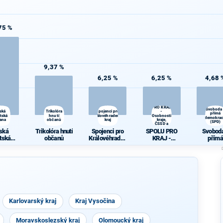
75 %
9,37 %
6,25 %
6,25 %
4,68 
SPOLU
PRO KRAJ
Svoboda
ská
Trikolóra
Spojenci pro
-
přímá
átská
hnutí
Královéhradecký
Osobnosti
demokrac
rana
občanů
kraj
kraje,
(SPD)
ČSSD a
Zelení
ská
Trikolóra hnutí
Spojenci pro
SPOLU PRO
Svoboda
átská
občanů
Královéhradec
KRAJ -
přímá
rana
ký kraj
Osobnosti
demokra
kraje, ČSSD a
(SPD)
Zelení
Karlovarský kraj
Kraj Vysočina
Moravskoslezský kraj
Olomoucký kraj