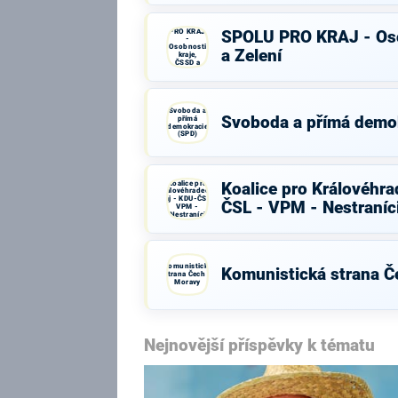
SPOLU
PRO KRAJ
SPOLU PRO KRAJ - Oso
-
Osobnosti
a Zelení
kraje,
ČSSD a
Zelení
Svoboda a
Svoboda a přímá demo
přímá
demokracie
(SPD)
Koalice pro
Koalice pro Královéhra
Královéhradecký
kraj - KDU-ČSL -
ČSL - VPM - Nestraníc
VPM -
Nestraníci
Komunistická
Komunistická strana Č
strana Čech a
Moravy
Nejnovější příspěvky k tématu