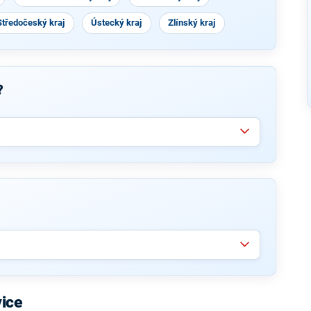
Středočeský kraj
Ústecký kraj
Zlínský kraj
?
vice