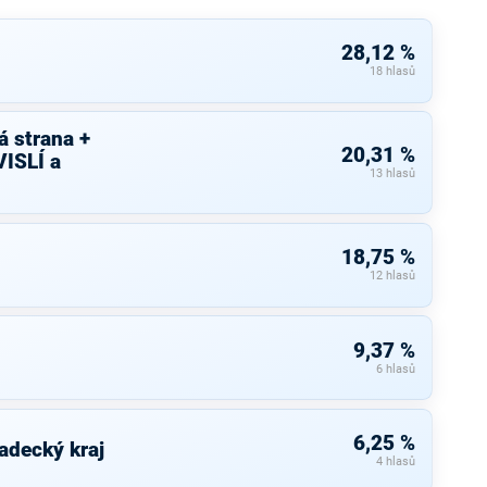
28,12 %
18 hlasů
 strana +
20,31 %
ISLÍ a
13 hlasů
18,75 %
12 hlasů
9,37 %
6 hlasů
6,25 %
adecký kraj
4 hlasů