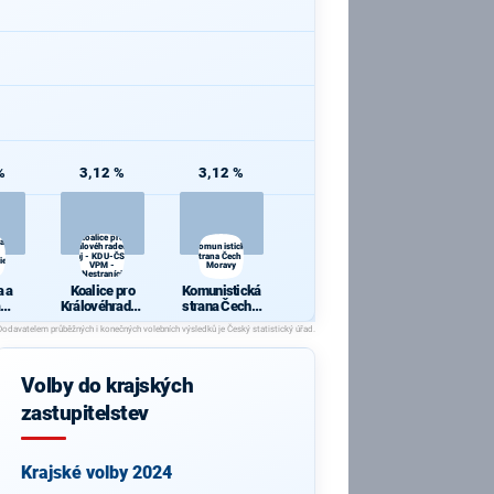
%
3,12 %
3,12 %
Koalice pro
 a
Královéhradecký
Komunistická
kraj - KDU-ČSL -
strana Čech a
ie
VPM -
Moravy
Nestraníci
 a
Koalice pro
Komunistická
Královéhradec
strana Čech a
cie
ký kraj - KDU-
Moravy
ČSL - VPM -
Nestraníci
Volby do krajských
zastupitelstev
Krajské volby 2024