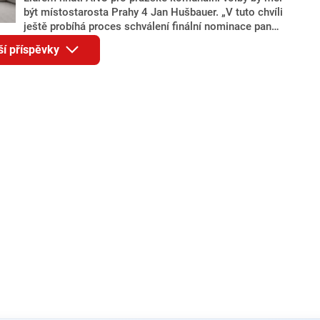
být místostarosta Prahy 4 Jan Hušbauer. „V tuto chvíli
ještě probíhá proces schválení finální nominace pana
Jana Hušbauera Výborem hnutí ANO,“ uvedl pro
ší příspěvky
redakci místopředseda pražského ANO Martin
Benkovič. O Hušbauerovi se spekulovalo jako o
náhradníkovi v čele pražské kandidátky poté, co
rezignoval po sérii nejasností v majetkových
přiznáních a pořizování bytů Ondřej Prokop. Zároveň
ale stále není jasné, kdo bude za ANO kandidovat ve
dvou ze tří pražských obvodů do horní komory
parlamentu. ANO má v Praze dlouhodobě horší
výsledky než ve zbytku republiky.