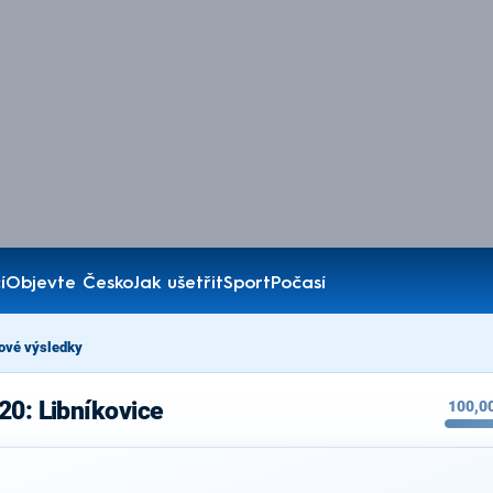
í
Objevte Česko
Jak ušetřit
Sport
Počasí
ové výsledky
20: Libníkovice
100,0