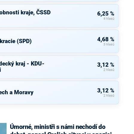
bnosti kraje, ČSSD
6,25 %
4 hlasů
4,68 %
kracie (SPD)
3 hlasů
decký kraj - KDU-
3,12 %
i
2 hlasů
3,12 %
ech a Moravy
2 hlasů
Úmorné, ministři s námi nechodí do