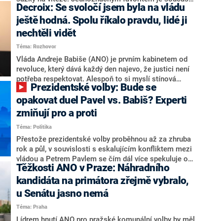
Decroix: Se svoločí jsem byla na vládu
hlava státu Petr Pavel. Daleko za ním pak bookmakeři
zmiňují dva výrazné politiky ANO, tedy premiéra
ještě hodná. Spolu říkalo pravdu, lidé ji
Andreje Babiše a ministra průmyslu Karla Havlíčka.
nechtěli vidět
Oblíbeným tipem samotných sázkařů je poslanec za
Téma: Rozhovor
Motoristy Filip Turek. Politolog Jan Kubáček nicméně
o případné kandidatuře kohokoliv ze zmíněné trojice
Vláda Andreje Babiše (ANO) je prvním kabinetem od
značně pochybuje. Podle něj současná koalice dosud
revoluce, který dává každý den najevo, že justici není
nemá osobu, která by Pavlovi mohla konkurovat.
potřeba respektovat. Alespoň to si myslí stínová
Prezidentské volby: Bude se
ministryně spravedlnosti ODS Eva Decroix. V
rozhovoru pro CNN Prima NEWS si nebrala servítky
opakovat duel Pavel vs. Babiš? Experti
ohledně politického výkonu svého nástupce Jeronýma
zmiňují pro a proti
Tejce (za ANO) či vládní zmocněnkyně pro lidská
Téma: Politika
práva Taťány Malé (ANO). Označením „svoloč“ na
adresu vlády prý byla ještě hodná. Decroix se také
Přestože prezidentské volby proběhnou až za zhruba
vrátila k volební porážce koalice Spolu či promluvila o
rok a půl, v souvislosti s eskalujícím konfliktem mezi
hnutí Naše Česko Martina Kuby.
vládou a Petrem Pavlem se čím dál více spekuluje o
Těžkosti ANO v Praze: Náhradního
tom, koho by do bitvy o Hrad mohla vyslat současná
koalice. Někteří političtí komentátoři znovu vytahují
kandidáta na primátora zřejmě vybralo,
jméno premiéra Andreje Babiše (ANO). Jak moc je
u Senátu jasno nemá
pravděpodobné, že se v prezidentských volbách 2028
Téma: Praha
bude znovu opakovat souboj z roku 2023?
Lídrem hnutí ANO pro pražské komunální volby by měl