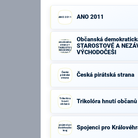
ANO 2011
ANO 2011
Občanská demokratická
Občanská
demokratická
STAROSTOVÉ A NEZÁV
strana +
STAROSTOVÉ
A NEZÁVISLÍ a
VÝCHODOČEŠI
VÝCHODOČEŠI
Česká
Česká pirátská strana
pirátská
strana
Trikolóra
Trikolóra hnutí občanů
hnutí
občanů
Spojenci pro
Spojenci pro Královéhr
Královéhradecký
kraj