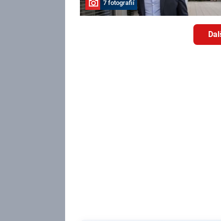
7 fotografií
Dal