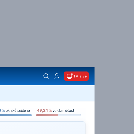
TV živě
0
%
49,24
%
okrsků sečteno
volební účast