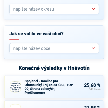
Jak se volilo ve vaší obci?
Konečné výsledky v Hněvotín
Spojenci -
Spojenci - Koalice pro
Koalice pro
Olomoucký
25,68 %
Olomoucký kraj (KDU-ČSL, TOP
kraj (KDU-
ČSL, TOP 09,
09, Strana zelených,
149 hlasů
Strana
ProOlomouc)
zelených,
ProOlomouc)