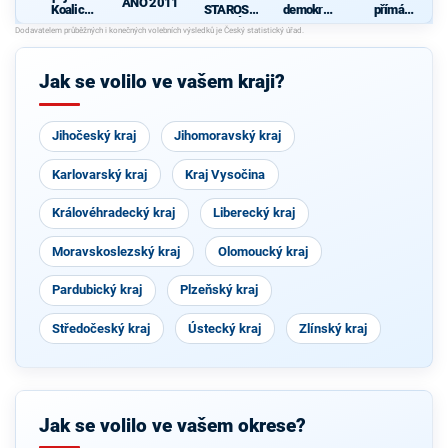
ANO 2011
Koalice
STAROST
demokrati
přímá
pro
OVÉ
cká strana
demokraci
Olomouck
e (SPD)
ý kraj
(KDU-
Jak se volilo ve vašem kraji?
ČSL, TOP
09, Strana
zelených,
ProOlomo
Jihočeský kraj
uc)
Jihomoravský kraj
Karlovarský kraj
Kraj Vysočina
Královéhradecký kraj
Liberecký kraj
Moravskoslezský kraj
Olomoucký kraj
Pardubický kraj
Plzeňský kraj
Středočeský kraj
Ústecký kraj
Zlínský kraj
Jak se volilo ve vašem okrese?