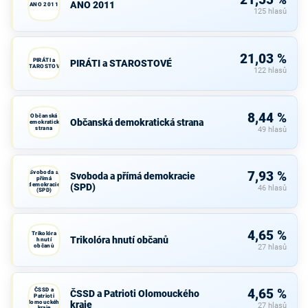
21,55 %
ANO 2011
ANO 2011
125 hlasů
21,03 %
PIRÁTI a
PIRÁTI a STAROSTOVÉ
STAROSTOVÉ
122 hlasů
8,44 %
Občanská
Občanská demokratická strana
demokratická
strana
49 hlasů
Svoboda a
7,93 %
Svoboda a přímá demokracie
přímá
demokracie
(SPD)
46 hlasů
(SPD)
4,65 %
Trikolóra
Trikolóra hnutí občanů
hnutí
občanů
27 hlasů
ČSSD a
4,65 %
ČSSD a Patrioti Olomouckého
Patrioti
Olomouckého
kraje
27 hlasů
kraje