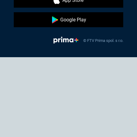
App Store
Google Play
© FTV Prima spol. s r.o.