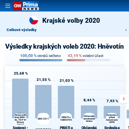
Krajské volby 2020
Celkové výsledky
Výsledky krajských voleb 2020: Hněvotín
100,00
%
43,19
%
okrsků sečteno
volební účast
25,68 %
21,55 %
21,03 %
8,44 %
7,93 %
Spojenci -
Koalice pro
Olomoucký
Svoboda a
Občanská
kraj (KDU-
PIRÁTI a
přímá
ANO 2011
demokratická
ČSL, TOP 09,
STAROSTOVÉ
demokracie
strana
Strana
(SPD)
zelených,
Spojenci -
PIRÁTI a
Občanská
Svoboda a
ProOlomouc)