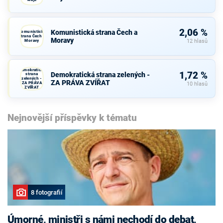
2,06 %
Komunistická strana Čech a
Komunistická
strana Čech a
Moravy
Moravy
12 hlasů
Demokratická
1,72 %
Demokratická strana zelených -
strana
zelených -
ZA PRÁVA ZVÍŘAT
ZA PRÁVA
10 hlasů
ZVÍŘAT
Nejnovější příspěvky k tématu
8 fotografií
Úmorné, ministři s námi nechodí do debat,