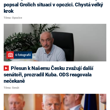
popsal Grolich situaci v opozici. Chystá velký
krok
Téma: Opozice
6 fotografií
Přesun k Našemu Česku zvažují další
senátoři, prozradil Kuba. ODS reagovala
nečekaně
Téma: Senát