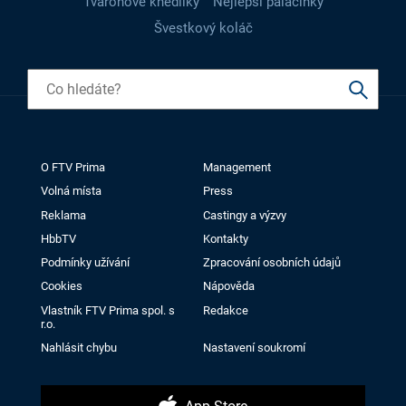
Tvarohové knedlíky
Nejlepší palačinky
Švestkový koláč
O FTV Prima
Management
Volná místa
Press
Reklama
Castingy a výzvy
HbbTV
Kontakty
Podmínky užívání
Zpracování osobních údajů
Cookies
Nápověda
Vlastník FTV Prima spol. s
Redakce
r.o.
Nahlásit chybu
Nastavení soukromí