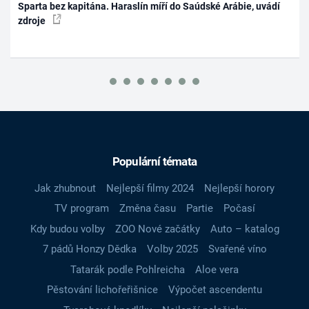
Sparta bez kapitána. Haraslín míří do Saúdské Arábie, uvádí
zdroje
Populární témata
Jak zhubnout
Nejlepší filmy 2024
Nejlepší horory
TV program
Změna času
Partie
Počasí
Kdy budou volby
ZOO Nové začátky
Auto – katalog
7 pádů Honzy Dědka
Volby 2025
Svařené víno
Tatarák podle Pohlreicha
Aloe vera
Pěstování lichořeřišnice
Výpočet ascendentu