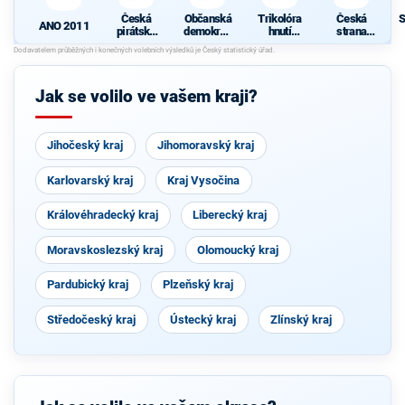
Česká
Občanská
Trikolóra
Česká
S
ANO 2011
pirátská
demokrati
hnutí
strana
strana
cká strana
občanů
sociálně
d
demokrati
cká
Jak se volilo ve vašem kraji?
Jihočeský kraj
Jihomoravský kraj
Karlovarský kraj
Kraj Vysočina
Královéhradecký kraj
Liberecký kraj
Moravskoslezský kraj
Olomoucký kraj
Pardubický kraj
Plzeňský kraj
Středočeský kraj
Ústecký kraj
Zlínský kraj