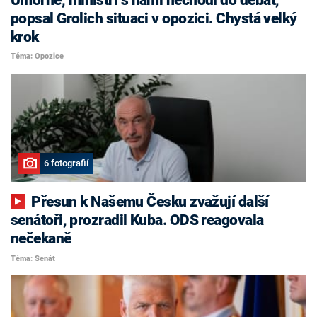
popsal Grolich situaci v opozici. Chystá velký
krok
Téma: Opozice
6 fotografií
Přesun k Našemu Česku zvažují další
senátoři, prozradil Kuba. ODS reagovala
nečekaně
Téma: Senát