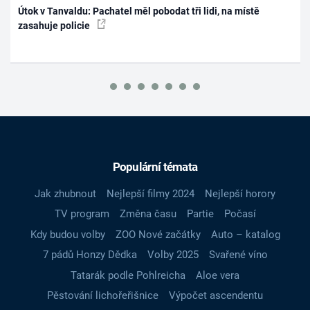
Útok v Tanvaldu: Pachatel měl pobodat tři lidi, na místě
zasahuje policie
Populární témata
Jak zhubnout
Nejlepší filmy 2024
Nejlepší horory
TV program
Změna času
Partie
Počasí
Kdy budou volby
ZOO Nové začátky
Auto – katalog
7 pádů Honzy Dědka
Volby 2025
Svařené víno
Tatarák podle Pohlreicha
Aloe vera
Pěstování lichořeřišnice
Výpočet ascendentu