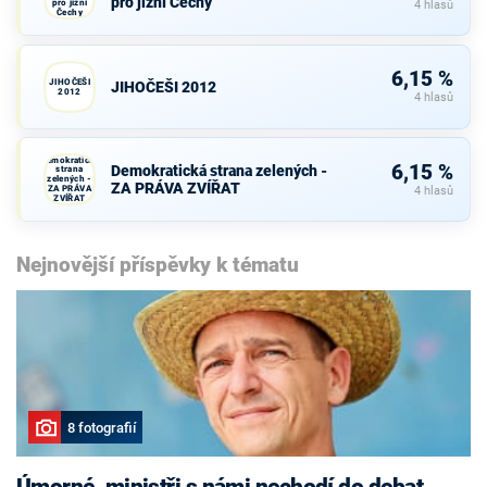
pro jižní Čechy
pro jižní
4 hlasů
Čechy
6,15 %
JIHOČEŠI
JIHOČEŠI 2012
2012
4 hlasů
Demokratická
6,15 %
Demokratická strana zelených -
strana
zelených -
ZA PRÁVA ZVÍŘAT
ZA PRÁVA
4 hlasů
ZVÍŘAT
Nejnovější příspěvky k tématu
8 fotografií
Úmorné, ministři s námi nechodí do debat,