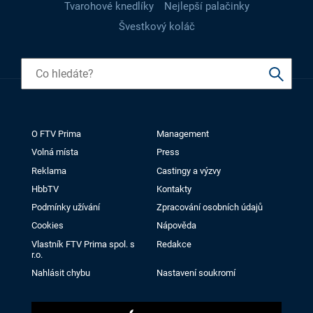
Tvarohové knedlíky
Nejlepší palačinky
Švestkový koláč
O FTV Prima
Management
Volná místa
Press
Reklama
Castingy a výzvy
HbbTV
Kontakty
Podmínky užívání
Zpracování osobních údajů
Cookies
Nápověda
Vlastník FTV Prima spol. s
Redakce
r.o.
Nahlásit chybu
Nastavení soukromí