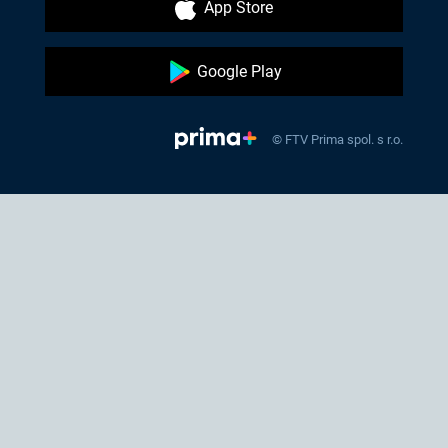
App Store
Google Play
© FTV Prima spol. s r.o.