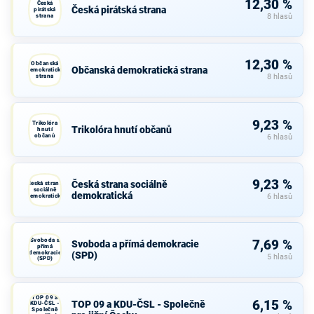
12,30 %
Česká
Česká pirátská strana
pirátská
strana
8 hlasů
12,30 %
Občanská
Občanská demokratická strana
demokratická
strana
8 hlasů
9,23 %
Trikolóra
Trikolóra hnutí občanů
hnutí
občanů
6 hlasů
9,23 %
Česká strana sociálně
Česká strana
sociálně
demokratická
demokratická
6 hlasů
Svoboda a
7,69 %
Svoboda a přímá demokracie
přímá
demokracie
(SPD)
5 hlasů
(SPD)
TOP 09 a
6,15 %
TOP 09 a KDU-ČSL - Společně
KDU-ČSL -
Společně