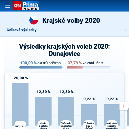
Krajské volby 2020
Celkové výsledky
Výsledky krajských voleb 2020:
Dunajovice
100,00
%
37,79
%
okrsků sečteno
volební účast
20,00 %
12,30 %
12,30 %
9,23 %
9,23 %
Česká
Trikolóra
Občanská
Česká strana
pirátská
demokratická
hnutí
sociálně
ANO 2011
strana
strana
občanů
demokratická