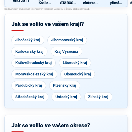
ANO 2011
Koalice
STAROST
cká strana
přímá
d
pro
OVÉ
Čech a
demokraci
c
Olomouck
Moravy
e (SPD)
ý kraj
(KDU-
Jak se volilo ve vašem kraji?
ČSL, TOP
09, Strana
zelených,
ProOlomo
Jihočeský kraj
uc)
Jihomoravský kraj
Karlovarský kraj
Kraj Vysočina
Královéhradecký kraj
Liberecký kraj
Moravskoslezský kraj
Olomoucký kraj
Pardubický kraj
Plzeňský kraj
Středočeský kraj
Ústecký kraj
Zlínský kraj
Jak se volilo ve vašem okrese?