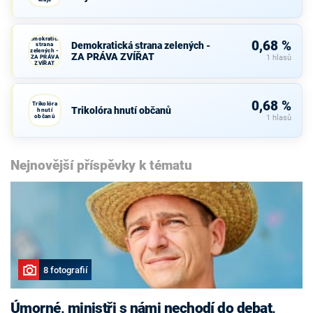
Demokratická
0,68 %
Demokratická strana zelených -
strana
zelených -
ZA PRÁVA ZVÍŘAT
ZA PRÁVA
1 hlasů
ZVÍŘAT
0,68 %
Trikolóra
Trikolóra hnutí občanů
hnutí
občanů
1 hlasů
Nejnovější příspěvky k tématu
8 fotografií
Úmorné, ministři s námi nechodí do debat,