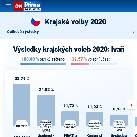
Krajské volby 2020
Celkové výsledky
Výsledky krajských voleb 2020: Ivaň
100,00
%
39,57
%
okrsků sečteno
volební účast
33,79 %
24,82 %
11,72 %
11,03 %
8,96 %
Spojenci -
Koalice pro
Olomoucký
Svoboda a
Komunistická
PIRÁTI a
přímá
kraj (KDU-
ANO 2011
strana Čech a
d
ČSL, TOP 09,
STAROSTOVÉ
demokracie
Moravy
Strana
(SPD)
zelených,
Spojenci -
PIRÁTI a
Komunisti
Svoboda a
ProOlomouc)