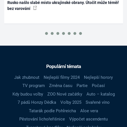
Rusko našlo slabé místo ukrajinské obrany. Útočit může téměř
bez varování
Populární témata
Jak zhubnout
Nejlepší filmy 2024
Nejlepší horory
TV program
Změna času
Partie
Počasí
Kdy budou volby
ZOO Nové začátky
Auto – katalog
7 pádů Honzy Dědka
Volby 2025
Svařené víno
Tatarák podle Pohlreicha
Aloe vera
Pěstování lichořeřišnice
Výpočet ascendentu