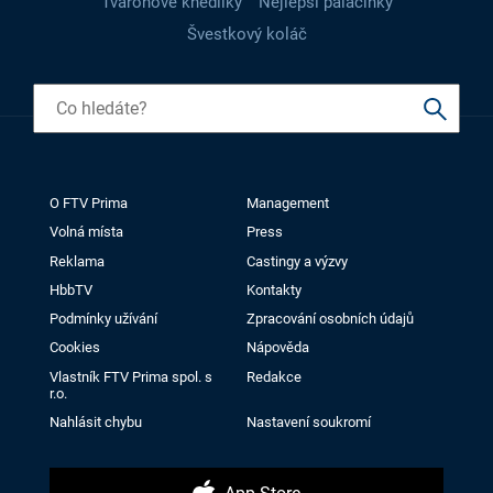
Tvarohové knedlíky
Nejlepší palačinky
Švestkový koláč
O FTV Prima
Management
Volná místa
Press
Reklama
Castingy a výzvy
HbbTV
Kontakty
Podmínky užívání
Zpracování osobních údajů
Cookies
Nápověda
Vlastník FTV Prima spol. s
Redakce
r.o.
Nahlásit chybu
Nastavení soukromí