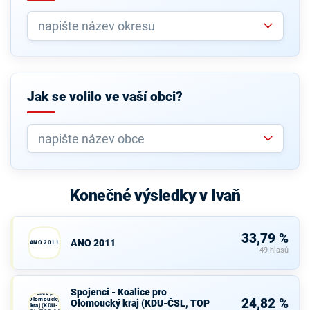
Jak se volilo ve vaší obci?
Konečné výsledky v Ivaň
33,79 %
ANO 2011
ANO 2011
49 hlasů
Spojenci -
Spojenci - Koalice pro
Koalice pro
Olomoucký
24,82 %
Olomoucký kraj (KDU-ČSL, TOP
kraj (KDU-