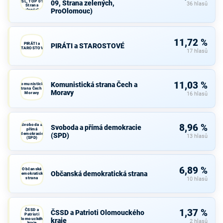
ČSL, TOP 09,
09, Strana zelených,
36 hlasů
Strana
ProOlomouc)
zelených,
ProOlomouc)
11,72 %
PIRÁTI a
PIRÁTI a STAROSTOVÉ
STAROSTOVÉ
17 hlasů
11,03 %
Komunistická strana Čech a
Komunistická
strana Čech a
Moravy
Moravy
16 hlasů
Svoboda a
8,96 %
Svoboda a přímá demokracie
přímá
demokracie
(SPD)
13 hlasů
(SPD)
6,89 %
Občanská
Občanská demokratická strana
demokratická
strana
10 hlasů
ČSSD a
1,37 %
ČSSD a Patrioti Olomouckého
Patrioti
Olomouckého
kraje
2 hlasů
kraje