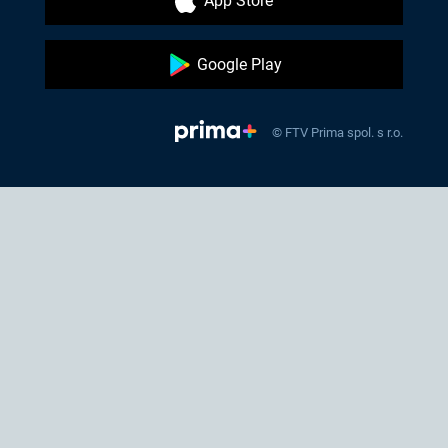
App Store
Google Play
© FTV Prima spol. s r.o.