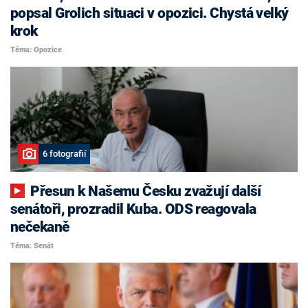
popsal Grolich situaci v opozici. Chystá velký
krok
Téma: Opozice
6 fotografií
Přesun k Našemu Česku zvažují další
senátoři, prozradil Kuba. ODS reagovala
nečekaně
Téma: Senát