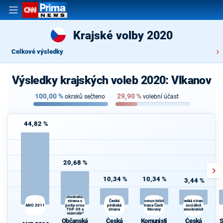
Krajské volby 2020
Celkové výsledky
Výsledky krajských voleb 2020: Vlkanov
100,00
%
29,90
%
okrsků sečteno
volební účast
44,82 %
20,68 %
10,34 %
10,34 %
3,44 %
Občanská
demokratická
strana s
Komunistická
Česká
Česká strana
ANO 2011
podporou
pirátská
strana Čech a
sociálně
TOP 09 a
strana
Moravy
demokratická
nezávislých
starostů
Občanská
Česká
Komunisti
Česká
S