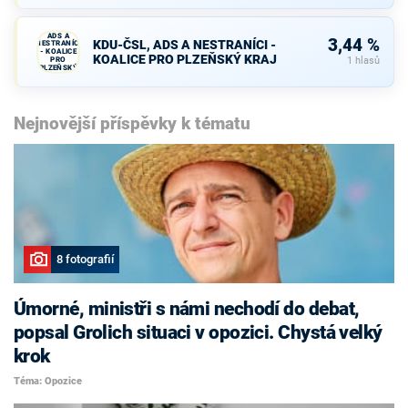
KDU-ČSL,
ADS A
3,44 %
KDU-ČSL, ADS A NESTRANÍCI -
NESTRANÍCI
- KOALICE
KOALICE PRO PLZEŇSKÝ KRAJ
PRO
1 hlasů
PLZEŇSKÝ
KRAJ
Nejnovější příspěvky k tématu
8 fotografií
Úmorné, ministři s námi nechodí do debat,
popsal Grolich situaci v opozici. Chystá velký
krok
Téma: Opozice