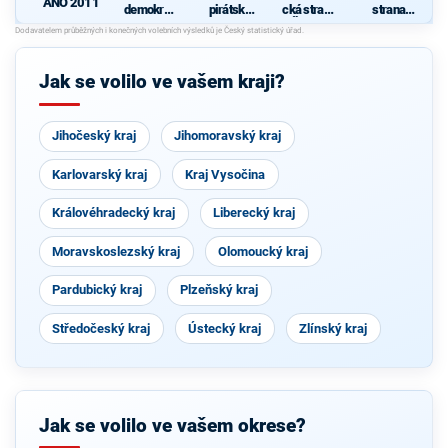
ANO 2011
demokrati
pirátská
cká strana
strana
cká strana
strana
Čech a
sociálně
d
s podporou
Moravy
demokrati
TOP 09 a
cká
nezávislýc
Jak se volilo ve vašem kraji?
h starostů
Jihočeský kraj
Jihomoravský kraj
Karlovarský kraj
Kraj Vysočina
Královéhradecký kraj
Liberecký kraj
Moravskoslezský kraj
Olomoucký kraj
Pardubický kraj
Plzeňský kraj
Středočeský kraj
Ústecký kraj
Zlínský kraj
Jak se volilo ve vašem okrese?