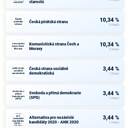
starostů
nezávislých
starostů
10,34 %
Česká
Česká pirátská strana
pirátská
strana
3 hlasů
10,34 %
Komunistická strana Čech a
Komunistická
strana Čech a
Moravy
Moravy
3 hlasů
3,44 %
Česká strana sociálně
Česká strana
sociálně
demokratická
demokratická
1 hlasů
Svoboda a
3,44 %
Svoboda a přímá demokracie
přímá
demokracie
(SPD)
1 hlasů
(SPD)
Alternativa
pro
3,44 %
Alternativa pro nezávislé
nezávislé
kandidáty
kandidáty 2020 - ANK 2020
1 hlasů
2020 -
ANK 2020