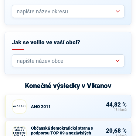
Jak se volilo ve vaší obci?
Konečné výsledky v Vlkanov
44,82 %
ANO 2011
ANO 2011
13 hlasů
Občanská
Občanská demokratická strana s
demokratická
20,68 %
strana s
podporou TOP 09 a nezávislých
podporou
TOP 09 a
6 hlasů