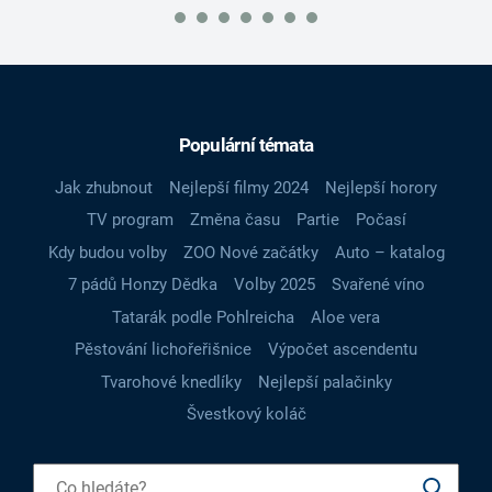
Populární témata
Jak zhubnout
Nejlepší filmy 2024
Nejlepší horory
TV program
Změna času
Partie
Počasí
Kdy budou volby
ZOO Nové začátky
Auto – katalog
7 pádů Honzy Dědka
Volby 2025
Svařené víno
Tatarák podle Pohlreicha
Aloe vera
Pěstování lichořeřišnice
Výpočet ascendentu
Tvarohové knedlíky
Nejlepší palačinky
Švestkový koláč