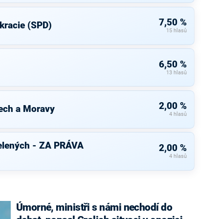
7,50 %
kracie (SPD)
15 hlasů
6,50 %
13 hlasů
2,00 %
ech a Moravy
4 hlasů
elených - ZA PRÁVA
2,00 %
4 hlasů
Úmorné, ministři s námi nechodí do