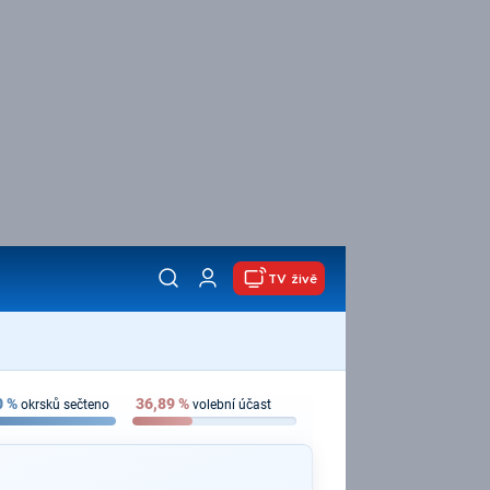
TV živě
0
%
36,89
%
okrsků sečteno
volební účast