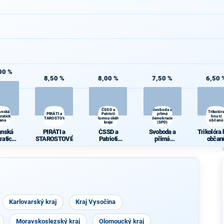
00 %
8,50 %
8,00 %
7,50 %
6,50 
ČSSD a
Svoboda a
anská
Trikolór
PIRÁTI a
Patrioti
přímá
ratická
hnutí
STAROSTOVÉ
Olomouckého
demokracie
rana
občanů
kraje
(SPD)
anská
PIRÁTI a
ČSSD a
Svoboda a
Trikolóra 
ratická
STAROSTOVÉ
Patrioti
přímá
občan
rana
Olomouckého
demokracie
kraje
(SPD)
Karlovarský kraj
Kraj Vysočina
Moravskoslezský kraj
Olomoucký kraj