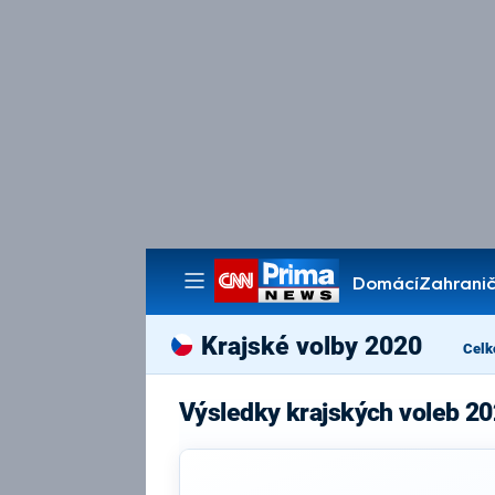
Domácí
Zahranič
Pořady
Krajské volby 2020
Celk
Výsledky krajských voleb 20