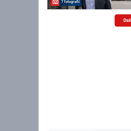
7 fotografií
Dal