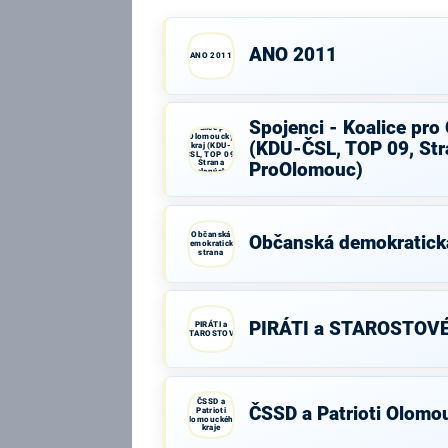
ANO 2011
ANO 2011
Spojenci -
Spojenci - Koalice pro
Koalice pro
Olomoucký
(KDU-ČSL, TOP 09, Str
kraj (KDU-
ČSL, TOP 09,
Strana
ProOlomouc)
zelených,
ProOlomouc)
Občanská
Občanská demokratick
demokratická
strana
PIRÁTI a STAROSTOV
PIRÁTI a
STAROSTOVÉ
ČSSD a
ČSSD a Patrioti Olomo
Patrioti
Olomouckého
kraje