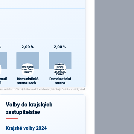
%
2,00 %
2,00 %
Demokratická
a
Komunistická
strana
strana Čech a
zelených -
Moravy
ZA PRÁVA
ZVÍŘAT
hnutí
Komunistická
Demokratická
ů
strana Čech a
strana
Moravy
zelených - ZA
PRÁVA
ZVÍŘAT
Volby do krajských
zastupitelstev
Krajské volby 2024