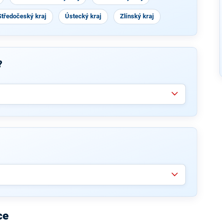
Středočeský kraj
Ústecký kraj
Zlínský kraj
?
ce