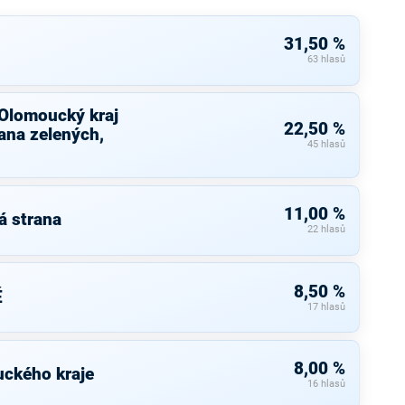
31,50 %
63 hlasů
 Olomoucký kraj
22,50 %
ana zelených,
45 hlasů
11,00 %
á strana
22 hlasů
8,50 %
É
17 hlasů
8,00 %
uckého kraje
16 hlasů