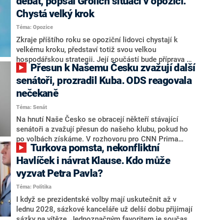
debat, popsal Grolich situaci v opozici.
Chystá velký krok
Téma: Opozice
Zkraje příštího roku se opoziční lidovci chystají k
velkému kroku, představí totiž svou velkou
hospodářskou strategii. Její součástí bude příprava na
Přesun k Našemu Česku zvažují další
stárnutí populace, řekl ve středu na setkání s novináři
nový předseda lidovců Jan Grolich. Ten zároveň v
senátoři, prozradil Kuba. ODS reagovala
senátních volbách kandiduje ve Vyškově. Popsal i
nečekaně
aktivitu opozice, o níž vládní strany nebo političtí
Téma: Senát
komentátoři mluví jako o slabé a v defenzivě. „Je to
úmorná práce upozorňovat na chyby vlády. Ministři s
Na hnutí Naše Česko se obracejí někteří stávající
námi navíc nechodí do debat. Chceme ale ukazovat
senátoři a zvažují přesun do našeho klubu, pokud ho
svoje témata,“ odpověděl Grolich na dotaz CNN Prima
po volbách získáme. V rozhovoru pro CNN Prima
Turkova pomsta, nekonfliktní
NEWS.
NEWS to řekl zakladatel hnutí a jihočeský hejtman
Martin Kuba. Konkrétní nebyl, ale získat by takto mohl
Havlíček i návrat Klause. Kdo může
například senátora Zdeňka Hrabu, který je dnes
vyzvat Petra Pavla?
součástí klubu ODS a TOP 09. Hraba to na dotaz
Téma: Politika
redakce nevyloučil. Předseda klubu senátorů ODS
Zdeněk Nytra redakci řekl, že počítá s odchodem
I když se prezidentské volby mají uskutečnit až v
některých senátorů z klubu a že Naše Česko není
lednu 2028, sázkové kanceláře už delší dobu přijímají
nepřítel, ale soupeř.
sázky na vítěze. Jednoznačným favoritem je současná