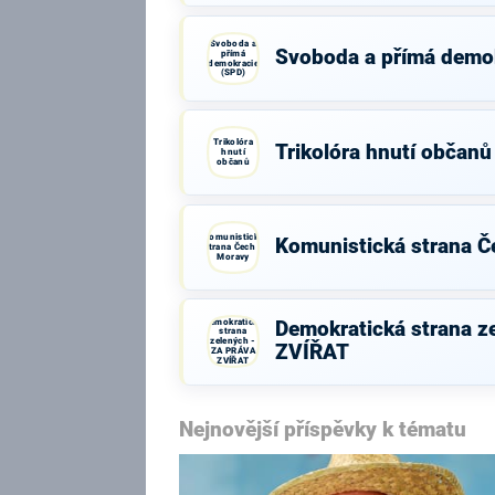
Svoboda a
Svoboda a přímá demo
přímá
demokracie
(SPD)
Trikolóra
Trikolóra hnutí občanů
hnutí
občanů
Komunistická
Komunistická strana Č
strana Čech a
Moravy
Demokratická
Demokratická strana z
strana
zelených -
ZVÍŘAT
ZA PRÁVA
ZVÍŘAT
Nejnovější příspěvky k tématu