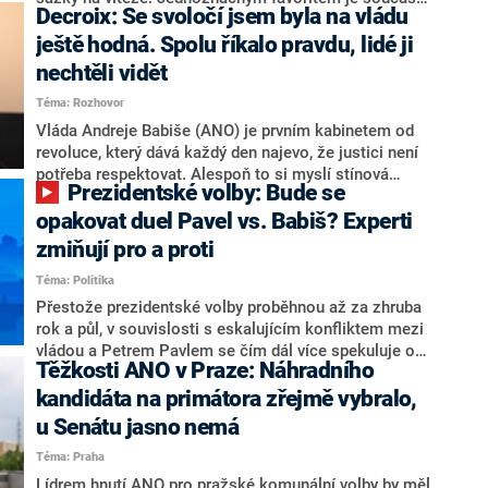
Decroix: Se svoločí jsem byla na vládu
hlava státu Petr Pavel. Daleko za ním pak bookmakeři
zmiňují dva výrazné politiky ANO, tedy premiéra
ještě hodná. Spolu říkalo pravdu, lidé ji
Andreje Babiše a ministra průmyslu Karla Havlíčka.
nechtěli vidět
Oblíbeným tipem samotných sázkařů je poslanec za
Téma: Rozhovor
Motoristy Filip Turek. Politolog Jan Kubáček nicméně
o případné kandidatuře kohokoliv ze zmíněné trojice
Vláda Andreje Babiše (ANO) je prvním kabinetem od
značně pochybuje. Podle něj současná koalice dosud
revoluce, který dává každý den najevo, že justici není
nemá osobu, která by Pavlovi mohla konkurovat.
potřeba respektovat. Alespoň to si myslí stínová
Prezidentské volby: Bude se
ministryně spravedlnosti ODS Eva Decroix. V
rozhovoru pro CNN Prima NEWS si nebrala servítky
opakovat duel Pavel vs. Babiš? Experti
ohledně politického výkonu svého nástupce Jeronýma
zmiňují pro a proti
Tejce (za ANO) či vládní zmocněnkyně pro lidská
Téma: Politika
práva Taťány Malé (ANO). Označením „svoloč“ na
adresu vlády prý byla ještě hodná. Decroix se také
Přestože prezidentské volby proběhnou až za zhruba
vrátila k volební porážce koalice Spolu či promluvila o
rok a půl, v souvislosti s eskalujícím konfliktem mezi
hnutí Naše Česko Martina Kuby.
vládou a Petrem Pavlem se čím dál více spekuluje o
Těžkosti ANO v Praze: Náhradního
tom, koho by do bitvy o Hrad mohla vyslat současná
koalice. Někteří političtí komentátoři znovu vytahují
kandidáta na primátora zřejmě vybralo,
jméno premiéra Andreje Babiše (ANO). Jak moc je
u Senátu jasno nemá
pravděpodobné, že se v prezidentských volbách 2028
Téma: Praha
bude znovu opakovat souboj z roku 2023?
Lídrem hnutí ANO pro pražské komunální volby by měl