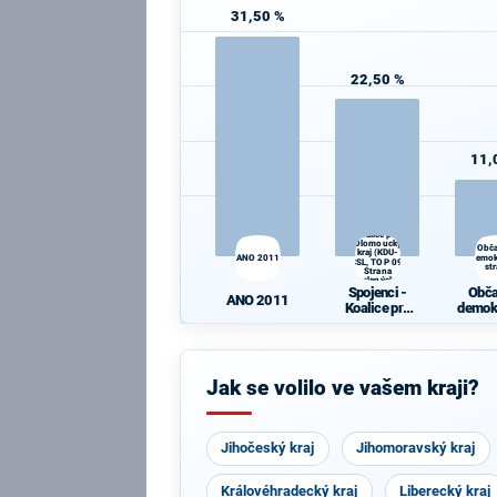
31,50 %
22,50 %
11,
Spojenci -
Koalice pro
Olomoucký
Obč
kraj (KDU-
ANO 2011
demok
ČSL, TOP 09,
st
Strana
zelených,
Spojenci -
Obč
ProOlomouc)
ANO 2011
Koalice pro
demok
Olomoucký
st
kraj (KDU-
ČSL, TOP 09,
Strana
Jak se volilo ve vašem kraji?
zelených,
ProOlomouc)
Jihočeský kraj
Jihomoravský kraj
Královéhradecký kraj
Liberecký kraj