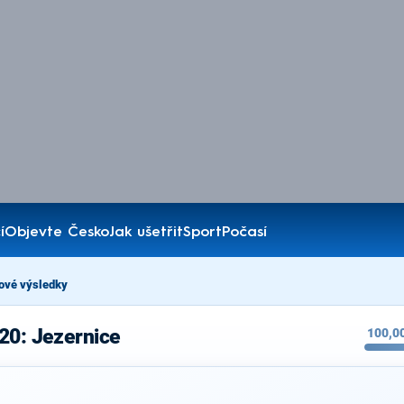
í
Objevte Česko
Jak ušetřit
Sport
Počasí
ové výsledky
20: Jezernice
100,0