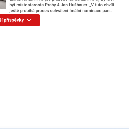
být místostarosta Prahy 4 Jan Hušbauer. „V tuto chvíli
ještě probíhá proces schválení finální nominace pana
Jana Hušbauera Výborem hnutí ANO,“ uvedl pro
ší příspěvky
redakci místopředseda pražského ANO Martin
Benkovič. O Hušbauerovi se spekulovalo jako o
náhradníkovi v čele pražské kandidátky poté, co
rezignoval po sérii nejasností v majetkových
přiznáních a pořizování bytů Ondřej Prokop. Zároveň
ale stále není jasné, kdo bude za ANO kandidovat ve
dvou ze tří pražských obvodů do horní komory
parlamentu. ANO má v Praze dlouhodobě horší
výsledky než ve zbytku republiky.