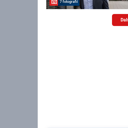
7 fotografií
Dal