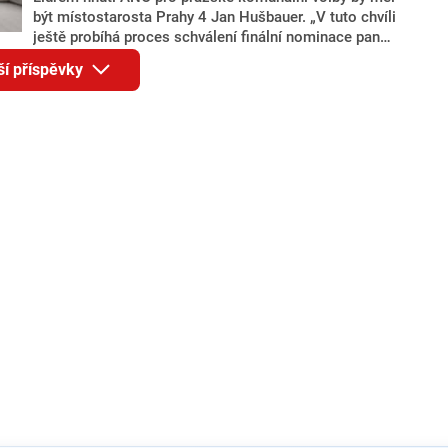
být místostarosta Prahy 4 Jan Hušbauer. „V tuto chvíli
ještě probíhá proces schválení finální nominace pana
Jana Hušbauera Výborem hnutí ANO,“ uvedl pro
ší příspěvky
redakci místopředseda pražského ANO Martin
Benkovič. O Hušbauerovi se spekulovalo jako o
náhradníkovi v čele pražské kandidátky poté, co
rezignoval po sérii nejasností v majetkových
přiznáních a pořizování bytů Ondřej Prokop. Zároveň
ale stále není jasné, kdo bude za ANO kandidovat ve
dvou ze tří pražských obvodů do horní komory
parlamentu. ANO má v Praze dlouhodobě horší
výsledky než ve zbytku republiky.