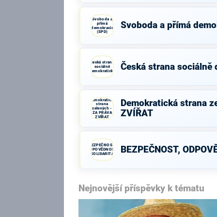
Svoboda a
Svoboda a přímá demo
přímá
demokracie
(SPD)
Česká strana
Česká strana sociálně
sociálně
demokratická
Demokratická
Demokratická strana z
strana
zelených -
ZVÍŘAT
ZA PRÁVA
ZVÍŘAT
BEZPEČNOST,
BEZPEČNOST, ODPOVĚ
ODPOVĚDNOST,
SOLIDARITA
Nejnovější příspěvky k tématu