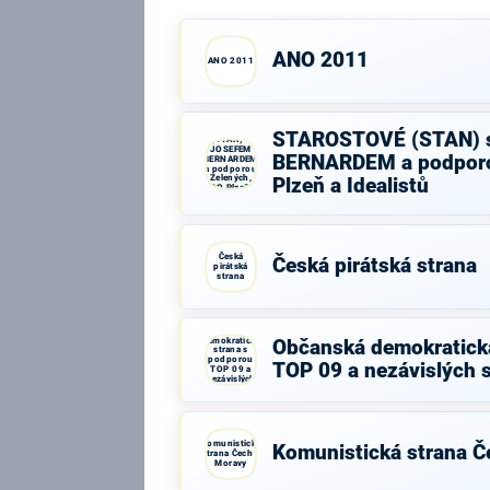
ANO 2011
ANO 2011
STAROSTOVÉ
STAROSTOVÉ (STAN) 
(STAN) s
JOSEFEM
BERNARDEM a podporo
BERNARDEM
a podporou
Zelených,
Plzeň a Idealistů
PRO Plzeň a
Idealistů
Česká
Česká pirátská strana
pirátská
strana
Občanská
demokratická
Občanská demokratick
strana s
podporou
TOP 09 a nezávislých 
TOP 09 a
nezávislých
starostů
Komunistická
Komunistická strana Č
strana Čech a
Moravy