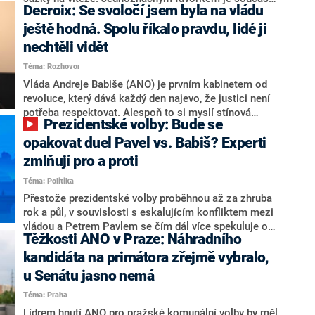
Decroix: Se svoločí jsem byla na vládu
hlava státu Petr Pavel. Daleko za ním pak bookmakeři
zmiňují dva výrazné politiky ANO, tedy premiéra
ještě hodná. Spolu říkalo pravdu, lidé ji
Andreje Babiše a ministra průmyslu Karla Havlíčka.
nechtěli vidět
Oblíbeným tipem samotných sázkařů je poslanec za
Téma: Rozhovor
Motoristy Filip Turek. Politolog Jan Kubáček nicméně
o případné kandidatuře kohokoliv ze zmíněné trojice
Vláda Andreje Babiše (ANO) je prvním kabinetem od
značně pochybuje. Podle něj současná koalice dosud
revoluce, který dává každý den najevo, že justici není
nemá osobu, která by Pavlovi mohla konkurovat.
potřeba respektovat. Alespoň to si myslí stínová
Prezidentské volby: Bude se
ministryně spravedlnosti ODS Eva Decroix. V
rozhovoru pro CNN Prima NEWS si nebrala servítky
opakovat duel Pavel vs. Babiš? Experti
ohledně politického výkonu svého nástupce Jeronýma
zmiňují pro a proti
Tejce (za ANO) či vládní zmocněnkyně pro lidská
Téma: Politika
práva Taťány Malé (ANO). Označením „svoloč“ na
adresu vlády prý byla ještě hodná. Decroix se také
Přestože prezidentské volby proběhnou až za zhruba
vrátila k volební porážce koalice Spolu či promluvila o
rok a půl, v souvislosti s eskalujícím konfliktem mezi
hnutí Naše Česko Martina Kuby.
vládou a Petrem Pavlem se čím dál více spekuluje o
Těžkosti ANO v Praze: Náhradního
tom, koho by do bitvy o Hrad mohla vyslat současná
koalice. Někteří političtí komentátoři znovu vytahují
kandidáta na primátora zřejmě vybralo,
jméno premiéra Andreje Babiše (ANO). Jak moc je
u Senátu jasno nemá
pravděpodobné, že se v prezidentských volbách 2028
Téma: Praha
bude znovu opakovat souboj z roku 2023?
Lídrem hnutí ANO pro pražské komunální volby by měl