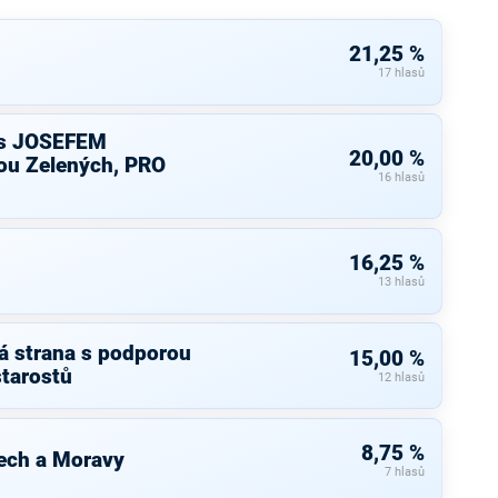
21,25 %
17 hlasů
s JOSEFEM
20,00 %
u Zelených, PRO
16 hlasů
16,25 %
13 hlasů
á strana s podporou
15,00 %
starostů
12 hlasů
8,75 %
ech a Moravy
7 hlasů