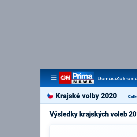
Domácí
Zahranič
Pořady
Krajské volby 2020
Celk
Výsledky krajských voleb 20