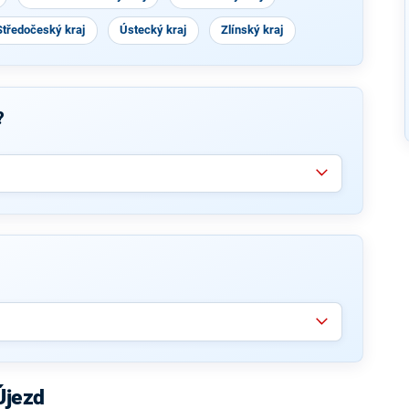
Středočeský kraj
Ústecký kraj
Zlínský kraj
?
Újezd