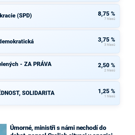
8,75 %
kracie (SPD)
7 hlasů
3,75 %
 demokratická
3 hlasů
elených - ZA PRÁVA
2,50 %
2 hlasů
1,25 %
DNOST, SOLIDARITA
1 hlasů
Úmorné, ministři s námi nechodí do