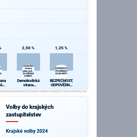
%
2,50 %
1,25 %
Demokratická
ana
strana
BEZPEČNOST,
zelených -
ODPOVĚDNOST,
cká
ZA PRÁVA
SOLIDARITA
ZVÍŘAT
rana
Demokratická
BEZPEČNOST,
ně
strana
ODPOVĚDNO
ická
zelených - ZA
ST,
PRÁVA
SOLIDARITA
ZVÍŘAT
Volby do krajských
zastupitelstev
Krajské volby 2024