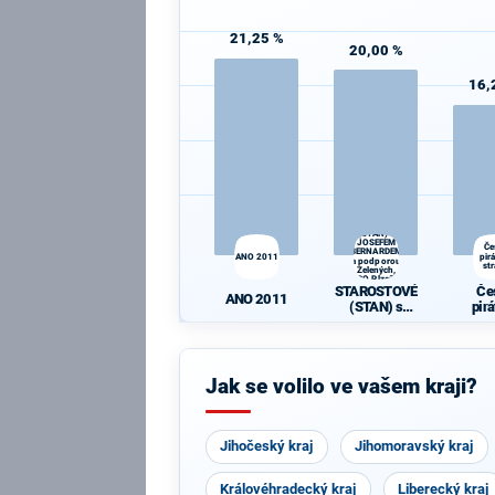
21,25 %
20,00 %
16,
STAROSTOVÉ
(STAN) s
JOSEFEM
Če
BERNARDEM
ANO 2011
pir
a podporou
st
Zelených,
PRO Plzeň a
STAROSTOVÉ
Če
Idealistů
ANO 2011
(STAN) s
pir
JOSEFEM
st
BERNARDEM
a podporou
Zelených,
Jak se volilo ve vašem kraji?
PRO Plzeň a
Idealistů
Jihočeský kraj
Jihomoravský kraj
Královéhradecký kraj
Liberecký kraj