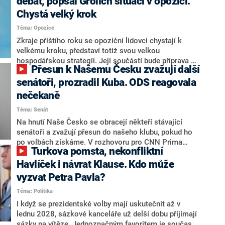
debat, popsal Grolich situaci v opozici.
Chystá velký krok
Téma: Opozice
Zkraje příštího roku se opoziční lidovci chystají k
velkému kroku, představí totiž svou velkou
hospodářskou strategii. Její součástí bude příprava na
Přesun k Našemu Česku zvažují další
stárnutí populace, řekl ve středu na setkání s novináři
nový předseda lidovců Jan Grolich. Ten zároveň v
senátoři, prozradil Kuba. ODS reagovala
senátních volbách kandiduje ve Vyškově. Popsal i
nečekaně
aktivitu opozice, o níž vládní strany nebo političtí
Téma: Senát
komentátoři mluví jako o slabé a v defenzivě. „Je to
úmorná práce upozorňovat na chyby vlády. Ministři s
Na hnutí Naše Česko se obracejí někteří stávající
námi navíc nechodí do debat. Chceme ale ukazovat
senátoři a zvažují přesun do našeho klubu, pokud ho
svoje témata,“ odpověděl Grolich na dotaz CNN Prima
po volbách získáme. V rozhovoru pro CNN Prima
Turkova pomsta, nekonfliktní
NEWS.
NEWS to řekl zakladatel hnutí a jihočeský hejtman
Martin Kuba. Konkrétní nebyl, ale získat by takto mohl
Havlíček i návrat Klause. Kdo může
například senátora Zdeňka Hrabu, který je dnes
vyzvat Petra Pavla?
součástí klubu ODS a TOP 09. Hraba to na dotaz
Téma: Politika
redakce nevyloučil. Předseda klubu senátorů ODS
Zdeněk Nytra redakci řekl, že počítá s odchodem
I když se prezidentské volby mají uskutečnit až v
některých senátorů z klubu a že Naše Česko není
lednu 2028, sázkové kanceláře už delší dobu přijímají
nepřítel, ale soupeř.
sázky na vítěze. Jednoznačným favoritem je současná