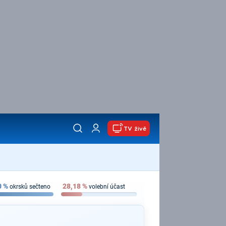
TV živě
0
%
28,18
%
okrsků sečteno
volební účast