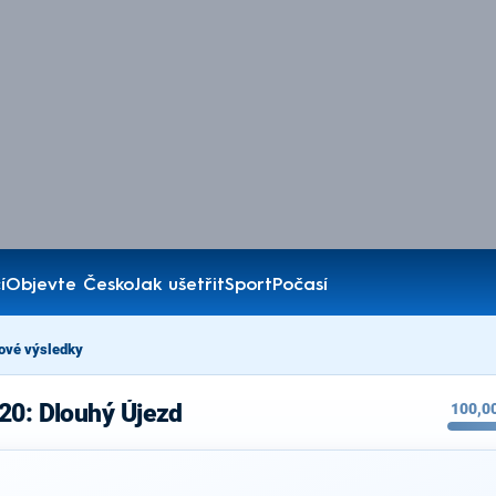
í
Objevte Česko
Jak ušetřit
Sport
Počasí
ové výsledky
20: Dlouhý Újezd
100,0