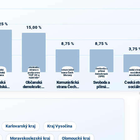
25 %
15,00 %
8,75 %
8,75 %
3,75 
Občanská
demokratická
Svoboda a
ská
strana s
Komunistická
Česká str
přímá
átská
podporou
strana Čech a
sociálně
demokracie
rana
TOP 09 a
Moravy
demokrati
(SPD)
nezávislých
starostů
ská
Občanská
Komunistická
Svoboda a
Česká st
átská
demokratická
strana Čech a
přímá
sociál
rana
strana s
Moravy
demokracie
demokrat
podporou TOP
(SPD)
09 a
nezávislých
starostů
Karlovarský kraj
Kraj Vysočina
Moravskoslezský kraj
Olomoucký kraj