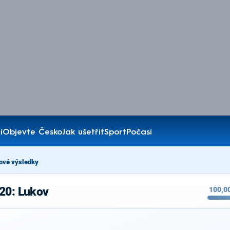
í
Objevte Česko
Jak ušetřit
Sport
Počasí
ové výsledky
20: Lukov
100,0