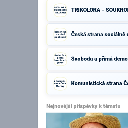
TRIKOLORA -
TRIKOLORA - SOUKROM
SOUKROMNÍCI
- NEZÁVISLÍ
Česká strana
Česká strana sociálně
sociálně
demokratická
Svoboda a
Svoboda a přímá demo
přímá
demokracie
(SPD)
Komunistická
Komunistická strana Č
strana Čech a
Moravy
Nejnovější příspěvky k tématu