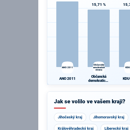
15,71 %
15,
Občanská
ANO 2011
demokratická
KDU
strana
Občanská
ANO 2011
KDU
demokratická
strana
Jak se volilo ve vašem kraji?
Jihočeský kraj
Jihomoravský kraj
Královéhradecký kraj
Liberecký kraj