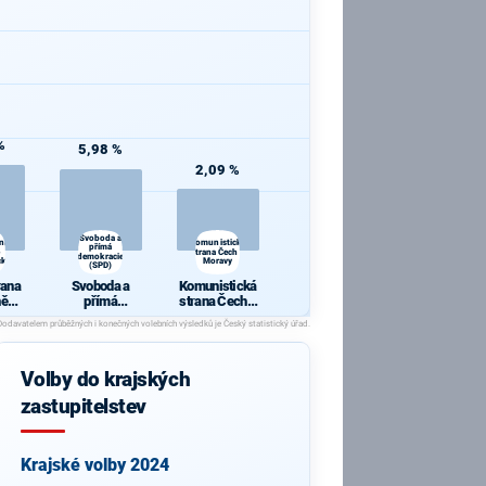
%
5,98 %
2,09 %
Svoboda a
ana
Komunistická
přímá
strana Čech a
demokracie
cká
Moravy
(SPD)
rana
Svoboda a
Komunistická
ně
přímá
strana Čech a
ická
demokracie
Moravy
(SPD)
Volby do krajských
zastupitelstev
Krajské volby 2024