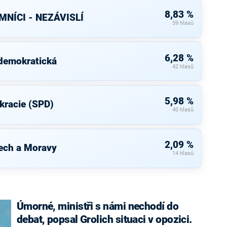
8,83 %
NÍCI - NEZÁVISLÍ
59 hlasů
6,28 %
 demokratická
42 hlasů
5,98 %
kracie (SPD)
40 hlasů
2,09 %
ech a Moravy
14 hlasů
Úmorné, ministři s námi nechodí do
debat, popsal Grolich situaci v opozici.