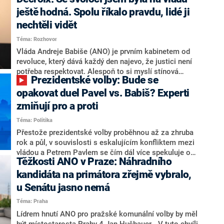
hlava státu Petr Pavel. Daleko za ním pak bookmakeři
zmiňují dva výrazné politiky ANO, tedy premiéra
ještě hodná. Spolu říkalo pravdu, lidé ji
Andreje Babiše a ministra průmyslu Karla Havlíčka.
nechtěli vidět
Oblíbeným tipem samotných sázkařů je poslanec za
Téma: Rozhovor
Motoristy Filip Turek. Politolog Jan Kubáček nicméně
o případné kandidatuře kohokoliv ze zmíněné trojice
Vláda Andreje Babiše (ANO) je prvním kabinetem od
značně pochybuje. Podle něj současná koalice dosud
revoluce, který dává každý den najevo, že justici není
nemá osobu, která by Pavlovi mohla konkurovat.
potřeba respektovat. Alespoň to si myslí stínová
Prezidentské volby: Bude se
ministryně spravedlnosti ODS Eva Decroix. V
rozhovoru pro CNN Prima NEWS si nebrala servítky
opakovat duel Pavel vs. Babiš? Experti
ohledně politického výkonu svého nástupce Jeronýma
zmiňují pro a proti
Tejce (za ANO) či vládní zmocněnkyně pro lidská
Téma: Politika
práva Taťány Malé (ANO). Označením „svoloč“ na
adresu vlády prý byla ještě hodná. Decroix se také
Přestože prezidentské volby proběhnou až za zhruba
vrátila k volební porážce koalice Spolu či promluvila o
rok a půl, v souvislosti s eskalujícím konfliktem mezi
hnutí Naše Česko Martina Kuby.
vládou a Petrem Pavlem se čím dál více spekuluje o
Těžkosti ANO v Praze: Náhradního
tom, koho by do bitvy o Hrad mohla vyslat současná
koalice. Někteří političtí komentátoři znovu vytahují
kandidáta na primátora zřejmě vybralo,
jméno premiéra Andreje Babiše (ANO). Jak moc je
u Senátu jasno nemá
pravděpodobné, že se v prezidentských volbách 2028
Téma: Praha
bude znovu opakovat souboj z roku 2023?
Lídrem hnutí ANO pro pražské komunální volby by měl
být místostarosta Prahy 4 Jan Hušbauer. „V tuto chvíli