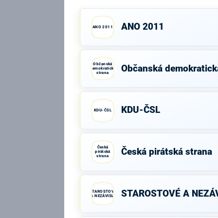
ANO 2011
ANO 2011
Občanská
Občanská demokratick
demokratická
strana
KDU-ČSL
KDU-ČSL
Česká
Česká pirátská strana
pirátská
strana
STAROSTOVÉ A NEZÁV
STAROSTOVÉ
A NEZÁVISLÍ