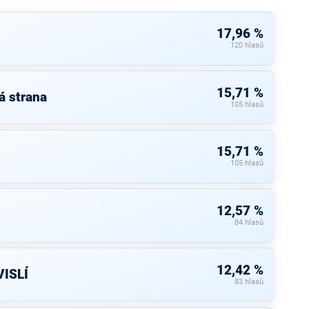
17,96 %
120 hlasů
15,71 %
á strana
105 hlasů
15,71 %
105 hlasů
12,57 %
84 hlasů
12,42 %
ISLÍ
83 hlasů