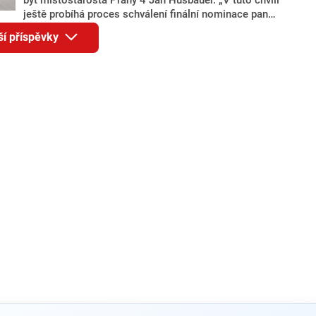
ještě probíhá proces schválení finální nominace pana
Jana Hušbauera Výborem hnutí ANO,“ uvedl pro
ší příspěvky
redakci místopředseda pražského ANO Martin
Benkovič. O Hušbauerovi se spekulovalo jako o
náhradníkovi v čele pražské kandidátky poté, co
rezignoval po sérii nejasností v majetkových
přiznáních a pořizování bytů Ondřej Prokop. Zároveň
ale stále není jasné, kdo bude za ANO kandidovat ve
dvou ze tří pražských obvodů do horní komory
parlamentu. ANO má v Praze dlouhodobě horší
výsledky než ve zbytku republiky.