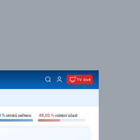
TV živě
0
%
48,02
%
okrsků sečteno
volební účast