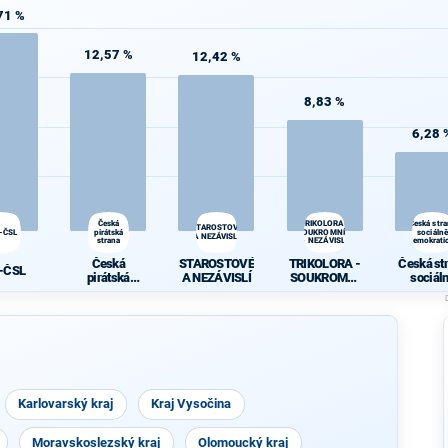
71 %
12,57 %
12,42 %
8,83 %
6,28 
Česká
TRIKOLORA -
Česká str
STAROSTOVÉ
-ČSL
pirátská
SOUKROMNÍCI
sociálně
A NEZÁVISLÍ
strana
- NEZÁVISLÍ
demokrati
Česká
STAROSTOVÉ
TRIKOLORA -
Česká st
-ČSL
pirátská
A NEZÁVISLÍ
SOUKROMNÍ
sociál
strana
CI -
demokrat
NEZÁVISLÍ
Karlovarský kraj
Kraj Vysočina
Moravskoslezský kraj
Olomoucký kraj