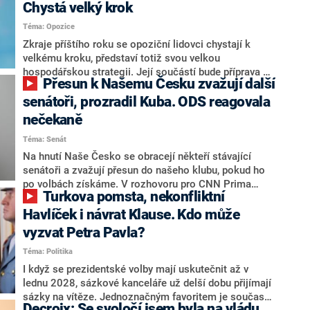
Chystá velký krok
Téma: Opozice
Zkraje příštího roku se opoziční lidovci chystají k
velkému kroku, představí totiž svou velkou
hospodářskou strategii. Její součástí bude příprava na
Přesun k Našemu Česku zvažují další
stárnutí populace, řekl ve středu na setkání s novináři
nový předseda lidovců Jan Grolich. Ten zároveň v
senátoři, prozradil Kuba. ODS reagovala
senátních volbách kandiduje ve Vyškově. Popsal i
nečekaně
aktivitu opozice, o níž vládní strany nebo političtí
Téma: Senát
komentátoři mluví jako o slabé a v defenzivě. „Je to
úmorná práce upozorňovat na chyby vlády. Ministři s
Na hnutí Naše Česko se obracejí někteří stávající
námi navíc nechodí do debat. Chceme ale ukazovat
senátoři a zvažují přesun do našeho klubu, pokud ho
svoje témata,“ odpověděl Grolich na dotaz CNN Prima
po volbách získáme. V rozhovoru pro CNN Prima
Turkova pomsta, nekonfliktní
NEWS.
NEWS to řekl zakladatel hnutí a jihočeský hejtman
Martin Kuba. Konkrétní nebyl, ale získat by takto mohl
Havlíček i návrat Klause. Kdo může
například senátora Zdeňka Hrabu, který je dnes
vyzvat Petra Pavla?
součástí klubu ODS a TOP 09. Hraba to na dotaz
Téma: Politika
redakce nevyloučil. Předseda klubu senátorů ODS
Zdeněk Nytra redakci řekl, že počítá s odchodem
I když se prezidentské volby mají uskutečnit až v
některých senátorů z klubu a že Naše Česko není
lednu 2028, sázkové kanceláře už delší dobu přijímají
nepřítel, ale soupeř.
sázky na vítěze. Jednoznačným favoritem je současná
Decroix: Se svoločí jsem byla na vládu