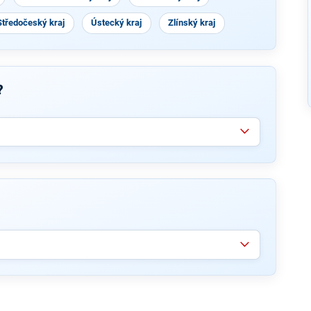
Středočeský kraj
Ústecký kraj
Zlínský kraj
?