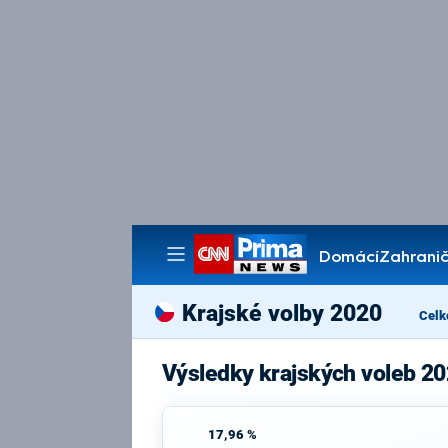
Domácí
Zahranič
Pořady
Krajské volby 2020
Celk
Výsledky krajských voleb 20
17,96 %