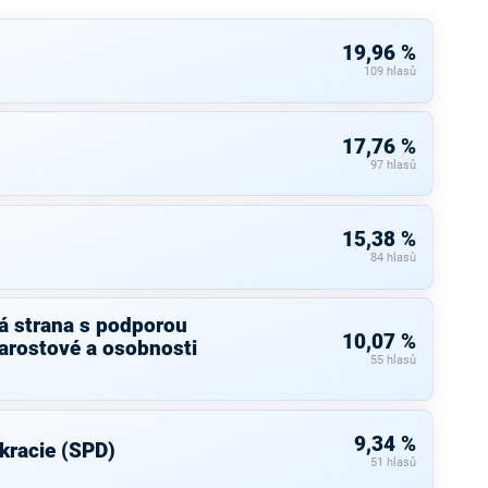
19,96 %
109 hlasů
17,76 %
97 hlasů
15,38 %
84 hlasů
á strana s podporou
10,07 %
arostové a osobnosti
55 hlasů
9,34 %
kracie (SPD)
51 hlasů