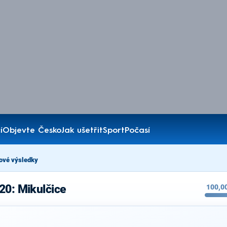
í
Objevte Česko
Jak ušetřit
Sport
Počasí
ové výsledky
20: Mikulčice
100,0