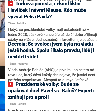
Turkova pomsta, nekonfliktní
NEWS.
NEWS to řekl zakladatel hnutí a jihočeský hejtman
Martin Kuba. Konkrétní nebyl, ale získat by takto mohl
Havlíček i návrat Klause. Kdo může
například senátora Zdeňka Hrabu, který je dnes
vyzvat Petra Pavla?
součástí klubu ODS a TOP 09. Hraba to na dotaz
Téma: Politika
redakce nevyloučil. Předseda klubu senátorů ODS
Zdeněk Nytra redakci řekl, že počítá s odchodem
I když se prezidentské volby mají uskutečnit až v
některých senátorů z klubu a že Naše Česko není
lednu 2028, sázkové kanceláře už delší dobu přijímají
nepřítel, ale soupeř.
sázky na vítěze. Jednoznačným favoritem je současná
Decroix: Se svoločí jsem byla na vládu
hlava státu Petr Pavel. Daleko za ním pak bookmakeři
zmiňují dva výrazné politiky ANO, tedy premiéra
ještě hodná. Spolu říkalo pravdu, lidé ji
Andreje Babiše a ministra průmyslu Karla Havlíčka.
nechtěli vidět
Oblíbeným tipem samotných sázkařů je poslanec za
Téma: Rozhovor
Motoristy Filip Turek. Politolog Jan Kubáček nicméně
o případné kandidatuře kohokoliv ze zmíněné trojice
Vláda Andreje Babiše (ANO) je prvním kabinetem od
značně pochybuje. Podle něj současná koalice dosud
revoluce, který dává každý den najevo, že justici není
nemá osobu, která by Pavlovi mohla konkurovat.
potřeba respektovat. Alespoň to si myslí stínová
Prezidentské volby: Bude se
ministryně spravedlnosti ODS Eva Decroix. V
rozhovoru pro CNN Prima NEWS si nebrala servítky
opakovat duel Pavel vs. Babiš? Experti
ohledně politického výkonu svého nástupce Jeronýma
zmiňují pro a proti
Tejce (za ANO) či vládní zmocněnkyně pro lidská
Téma: Politika
práva Taťány Malé (ANO). Označením „svoloč“ na
adresu vlády prý byla ještě hodná. Decroix se také
Přestože prezidentské volby proběhnou až za zhruba