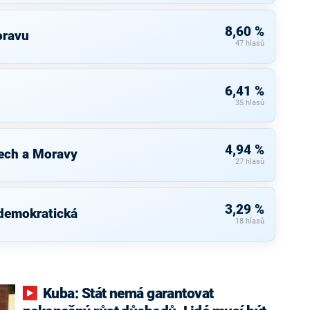
8,60 %
oravu
47 hlasů
6,41 %
35 hlasů
4,94 %
ech a Moravy
27 hlasů
3,29 %
 demokratická
18 hlasů
Kuba: Stát nemá garantovat