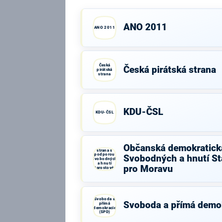
ANO 2011
ANO 2011
Česká
Česká pirátská strana
pirátská
strana
KDU-ČSL
KDU-ČSL
Občanská
Občanská demokratick
demokratická
strana s
podporou
Svobodných a hnutí St
Svobodných
a hnutí
pro Moravu
Starostové a
osobnosti
pro Moravu
Svoboda a
Svoboda a přímá demo
přímá
demokracie
(SPD)