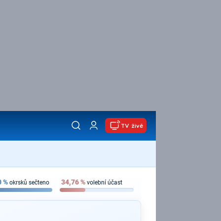
TV živě
0
%
34,76
%
okrsků sečteno
volební účast