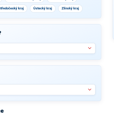
Středočeský kraj
Ústecký kraj
Zlínský kraj
?
ce