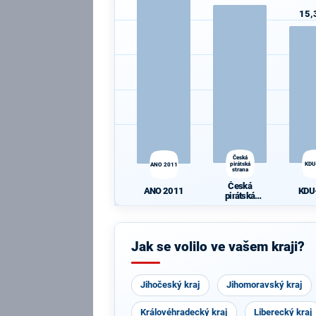
15,
Česká
pirátská
KDU
ANO 2011
strana
Česká
KDU
ANO 2011
pirátská
strana
Jak se volilo ve vašem kraji?
Jihočeský kraj
Jihomoravský kraj
Královéhradecký kraj
Liberecký kraj