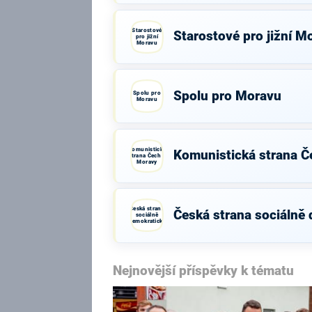
Starostové
Starostové pro jižní M
pro jižní
Moravu
Spolu pro Moravu
Spolu pro
Moravu
Komunistická
Komunistická strana Č
strana Čech a
Moravy
Česká strana
Česká strana sociálně
sociálně
demokratická
Nejnovější příspěvky k tématu