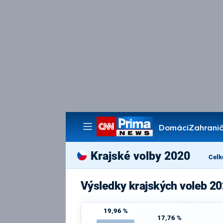
Domácí
Zahranič
Pořady
Krajské volby 2020
Celk
Výsledky krajských voleb 20
19,96 %
17,76 %