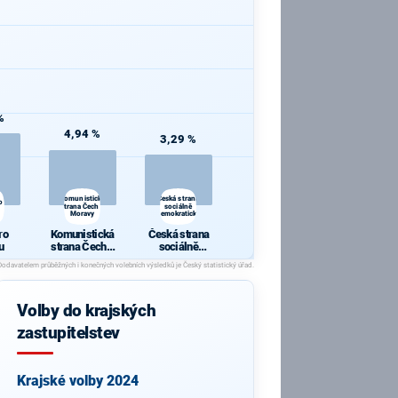
%
4,94 %
3,29 %
Komunistická
Česká strana
o
strana Čech a
sociálně
Moravy
demokratická
ro
Komunistická
Česká strana
u
strana Čech a
sociálně
Moravy
demokratická
Volby do krajských
zastupitelstev
Krajské volby 2024