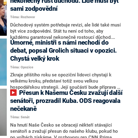
nekonečný růst důchodů. Lidé musí být
sami zodpovědní
Téma: Rozhovor
Důchodový systém potřebuje revizi, ale lidé také musí
být více zodpovědní. Stát tu není od toho, aby
každému garantoval nekonečně rostoucí důchod.
Úmorné, ministři s námi nechodí do
Chybí tu nový systém a my ho představíme,řekl
hejtman Jihočeského kraje a předseda hnutí Naše
debat, popsal Grolich situaci v opozici.
Česko Martin Kuba v rozhovoru pro CNN Prima NEWS.
Chystá velký krok
V čele státu pak podle něj nemůže být člověk, který by
Téma: Opozice
střetem zájmů omezoval čerpání financí a rozvoj,
dodal. Řešení u Andreje Babiše ale hodnotit nechtěl.
Zkraje příštího roku se opoziční lidovci chystají k
velkému kroku, představí totiž svou velkou
hospodářskou strategii. Její součástí bude příprava na
Přesun k Našemu Česku zvažují další
stárnutí populace, řekl ve středu na setkání s novináři
nový předseda lidovců Jan Grolich. Ten zároveň v
senátoři, prozradil Kuba. ODS reagovala
senátních volbách kandiduje ve Vyškově. Popsal i
nečekaně
aktivitu opozice, o níž vládní strany nebo političtí
Téma: Senát
komentátoři mluví jako o slabé a v defenzivě. „Je to
úmorná práce upozorňovat na chyby vlády. Ministři s
Na hnutí Naše Česko se obracejí někteří stávající
námi navíc nechodí do debat. Chceme ale ukazovat
senátoři a zvažují přesun do našeho klubu, pokud ho
svoje témata,“ odpověděl Grolich na dotaz CNN Prima
po volbách získáme. V rozhovoru pro CNN Prima