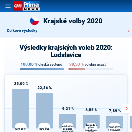
Krajské volby 2020
Celkové výsledky
Výsledky krajských voleb 2020:
Ludslavice
100,00
%
38,50
%
okrsků sečteno
volební účast
25,00 %
22,36 %
9,21 %
8,55 %
7,89 %
Svoboda a
Česká strana
STAROSTOVÉ
přímá
ANO 2011
KDU-ČSL
sociálně
d
demokracie
A NEZÁVISLÍ
demokratická