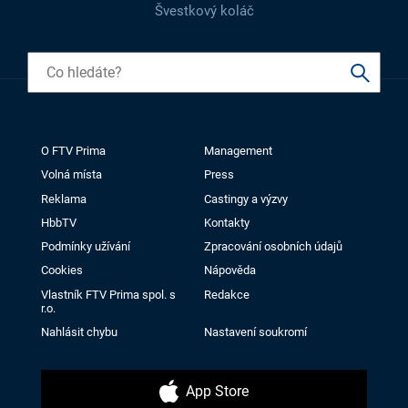
Švestkový koláč
O FTV Prima
Management
Volná místa
Press
Reklama
Castingy a výzvy
HbbTV
Kontakty
Podmínky užívání
Zpracování osobních údajů
Cookies
Nápověda
Vlastník FTV Prima spol. s
Redakce
r.o.
Nahlásit chybu
Nastavení soukromí
App Store