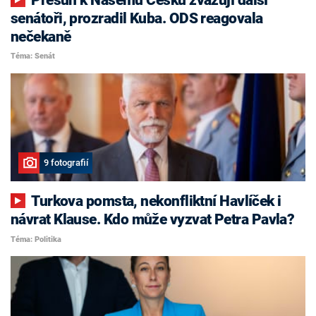
senátoři, prozradil Kuba. ODS reagovala
nečekaně
Téma: Senát
9 fotografií
Turkova pomsta, nekonfliktní Havlíček i
návrat Klause. Kdo může vyzvat Petra Pavla?
Téma: Politika