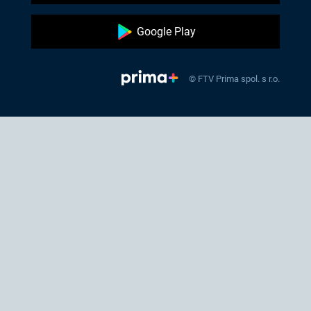
Google Play
© FTV Prima spol. s r.o.