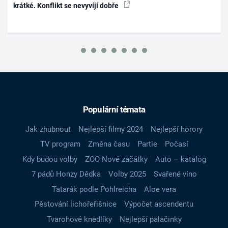
krátké. Konflikt se nevyvíjí dobře
Populární témata
Jak zhubnout
Nejlepší filmy 2024
Nejlepší horory
TV program
Změna času
Partie
Počasí
Kdy budou volby
ZOO Nové začátky
Auto – katalog
7 pádů Honzy Dědka
Volby 2025
Svařené víno
Tatarák podle Pohlreicha
Aloe vera
Pěstování lichořeřišnice
Výpočet ascendentu
Tvarohové knedlíky
Nejlepší palačinky