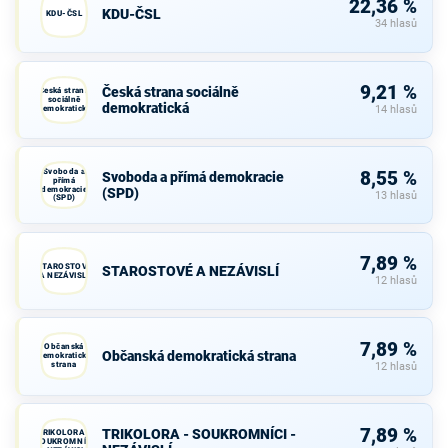
22,36 %
KDU-ČSL
KDU-ČSL
34 hlasů
9,21 %
Česká strana sociálně
Česká strana
sociálně
demokratická
demokratická
14 hlasů
Svoboda a
8,55 %
Svoboda a přímá demokracie
přímá
demokracie
(SPD)
13 hlasů
(SPD)
7,89 %
STAROSTOVÉ
STAROSTOVÉ A NEZÁVISLÍ
A NEZÁVISLÍ
12 hlasů
7,89 %
Občanská
Občanská demokratická strana
demokratická
strana
12 hlasů
7,89 %
TRIKOLORA - SOUKROMNÍCI -
TRIKOLORA -
SOUKROMNÍCI