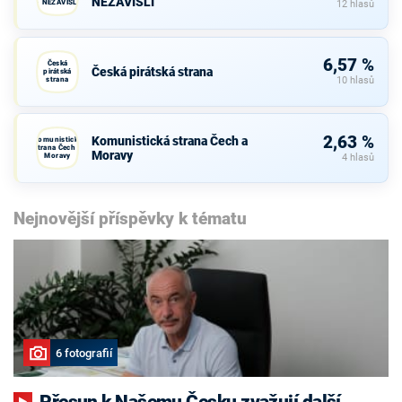
NEZÁVISLÍ
- NEZÁVISLÍ
12 hlasů
6,57 %
Česká
Česká pirátská strana
pirátská
strana
10 hlasů
2,63 %
Komunistická strana Čech a
Komunistická
strana Čech a
Moravy
Moravy
4 hlasů
Nejnovější příspěvky k tématu
6 fotografií
Přesun k Našemu Česku zvažují další