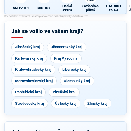
(SPD)
Česká
Svoboda a
STAROST
ANO 2011
KDU-ČSL
strana
přímá
OVÉ A
d
sociálně
demokraci
NEZÁVISL
c
demokrati
e (SPD)
Í
cká
Jak se volilo ve vašem kraji?
Jihočeský kraj
Jihomoravský kraj
Karlovarský kraj
Kraj Vysočina
Královéhradecký kraj
Liberecký kraj
Moravskoslezský kraj
Olomoucký kraj
Pardubický kraj
Plzeňský kraj
Středočeský kraj
Ústecký kraj
Zlínský kraj