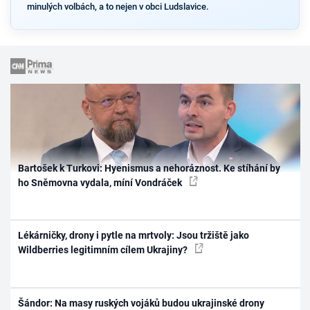
minulých volbách, a to nejen v obci Ludslavice.
Bartošek k Turkovi: Hyenismus a nehoráznost. Ke stíhání by
ho Sněmovna vydala, míní Vondráček
Lékárničky, drony i pytle na mrtvoly: Jsou tržiště jako
Wildberries legitimním cílem Ukrajiny?
Šándor: Na masy ruských vojáků budou ukrajinské drony