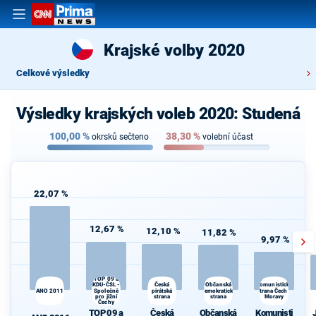
Krajské volby 2020
Celkové výsledky
Výsledky krajských voleb 2020: Studená
100,00
%
38,30
%
okrsků sečteno
volební účast
22,07 %
12,67 %
12,10 %
11,82 %
9,97 %
TOP 09 a
KDU-ČSL -
Občanská
Česká
Komunistická
ANO 2011
Společně
pirátská
demokratická
strana Čech a
pro jižní
strana
strana
Moravy
Čechy
TOP 09 a
Česká
Občanská
Komunisti