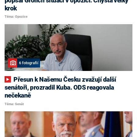
popsal Grolich situaci v opozici. Chystá velký
krok
Téma: Opozice
6 fotografií
Přesun k Našemu Česku zvažují další
senátoři, prozradil Kuba. ODS reagovala
nečekaně
Téma: Senát