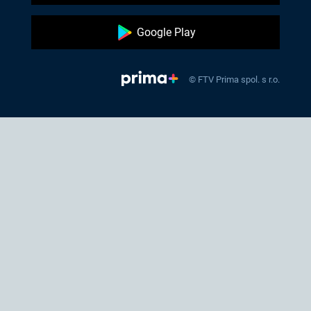
Google Play
© FTV Prima spol. s r.o.