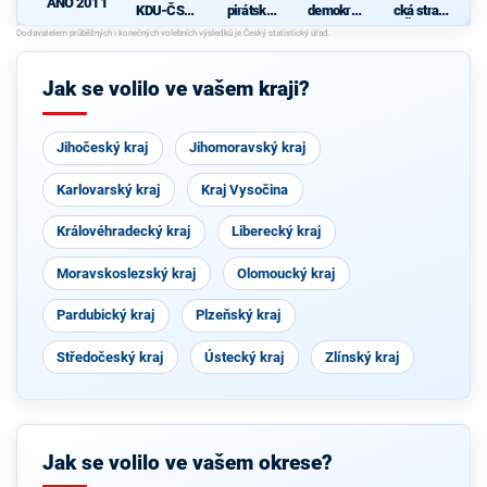
ANO 2011
KDU-ČSL
pirátská
demokrati
cká strana
- Společně
strana
cká strana
Čech a
pro jižní
Moravy
Čechy
Jak se volilo ve vašem kraji?
Jihočeský kraj
Jihomoravský kraj
Karlovarský kraj
Kraj Vysočina
Královéhradecký kraj
Liberecký kraj
Moravskoslezský kraj
Olomoucký kraj
Pardubický kraj
Plzeňský kraj
Středočeský kraj
Ústecký kraj
Zlínský kraj
Jak se volilo ve vašem okrese?