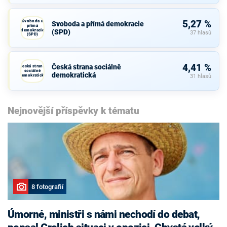
Svoboda a
5,27 %
Svoboda a přímá demokracie
přímá
demokracie
(SPD)
37 hlasů
(SPD)
4,41 %
Česká strana sociálně
Česká strana
sociálně
demokratická
demokratická
31 hlasů
Nejnovější příspěvky k tématu
8 fotografií
Úmorné, ministři s námi nechodí do debat,