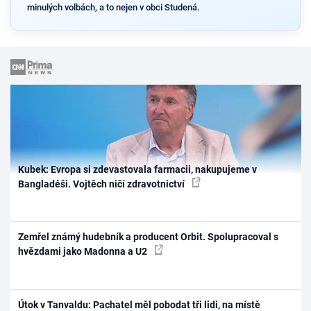
minulých volbách, a to nejen v obci Studená.
Kubek: Evropa si zdevastovala farmacii, nakupujeme v
Bangladéši. Vojtěch ničí zdravotnictví
Zemřel známý hudebník a producent Orbit. Spolupracoval s
hvězdami jako Madonna a U2
Útok v Tanvaldu: Pachatel měl pobodat tři lidi, na místě