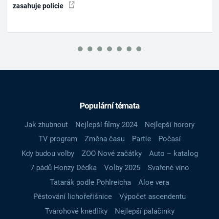
zasahuje policie
Populární témata
Jak zhubnout
Nejlepší filmy 2024
Nejlepší horory
TV program
Změna času
Partie
Počasí
Kdy budou volby
ZOO Nové začátky
Auto – katalog
7 pádů Honzy Dědka
Volby 2025
Svařené víno
Tatarák podle Pohlreicha
Aloe vera
Pěstování lichořeřišnice
Výpočet ascendentu
Tvarohové knedlíky
Nejlepší palačinky