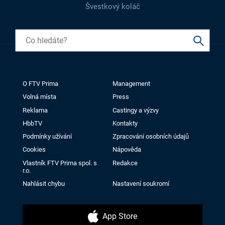
Švestkový koláč
O FTV Prima
Management
Volná místa
Press
Reklama
Castingy a výzvy
HbbTV
Kontakty
Podmínky užívání
Zpracování osobních údajů
Cookies
Nápověda
Vlastník FTV Prima spol. s
Redakce
r.o.
Nahlásit chybu
Nastavení soukromí
App Store