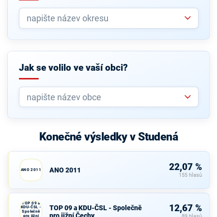
Jak se volilo ve vaší obci?
Konečné výsledky v Studená
22,07 %
ANO 2011
ANO 2011
155 hlasů
TOP 09 a
12,67 %
TOP 09 a KDU-ČSL - Společně
KDU-ČSL -
Společně
pro jižní Čechy
pro jižní
89 hlasů