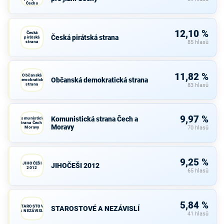
Čechy
12,10 %
Česká
Česká pirátská strana
pirátská
strana
85 hlasů
11,82 %
Občanská
Občanská demokratická strana
demokratická
strana
83 hlasů
9,97 %
Komunistická strana Čech a
Komunistická
strana Čech a
Moravy
Moravy
70 hlasů
9,25 %
JIHOČEŠI
JIHOČEŠI 2012
2012
65 hlasů
5,84 %
STAROSTOVÉ
STAROSTOVÉ A NEZÁVISLÍ
A NEZÁVISLÍ
41 hlasů